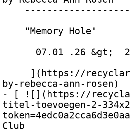
    --------------------------------

    "Memory Hole"

      07.01 .26 &gt;  28.02 .26  

     ](https://recyclart.be/fr/agenda/exhibition-
by-rebecca-ann-rosen)

- [ ![](https://recycla
titel-toevoegen-2-334x2
token=4edc0a2cca6d3e0aa
Club 
