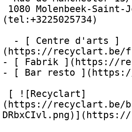
 1080 Molenbeek-Saint-Jean  [+32 2 502 57 34]
(tel:+3225025734)

  - [ Centre d'arts ]
(https://recyclart.be/f
- [ Fabrik ](https://re
- [ Bar resto ](https:/
 [ ![Recyclart]
(https://recyclart.be/b
DRbxCIvl.png)](https://