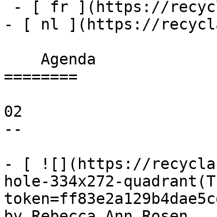
 - [ fr ](https://recyclart.be/fr/agenda)

- [ nl ](https://recycl
    Agenda 

========

02

--

- [ ![](https://recycla
hole-334x272-quadrant(T
token=ff83e2a129b4dae5c
by Rebecca Ann Rosen 
