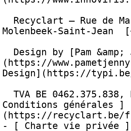
  Recyclart – Rue de Manchester 13/15 , 1080 
Molenbeek-Saint-Jean  [
  Design by [Pam &amp; Jerry]
(https://www.pametjenny
Design](https://typi.be/
  TVA BE 0462.375.838, RPM Bruxelles  - [ 
Conditions générales ]
(https://recyclart.be/f
- [ Charte vie privée ]