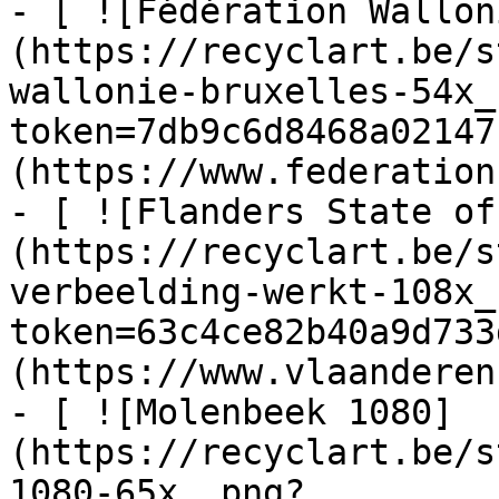
- [ ![Fédération Wallon
(https://recyclart.be/s
wallonie-bruxelles-54x_
token=7db9c6d8468a02147
(https://www.federation
- [ ![Flanders State of
(https://recyclart.be/s
verbeelding-werkt-108x_
token=63c4ce82b40a9d733
(https://www.vlaanderen
- [ ![Molenbeek 1080]
(https://recyclart.be/s
1080-65x_.png?