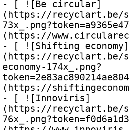
- [ ![Be circular]
(https://recyclart.be/s
73x_.png?token=a9365e47
(https://www.circularec
- [ ![Shifting economy]
(https://recyclart.be/s
economy-174x_.png?
token=2e83ac890214ae804
(https://shiftingeconom
- [ ![Innoviris]
(https://recyclart.be/s
76x_.png?token=f0d6a1d3
(https://www.innoviris.