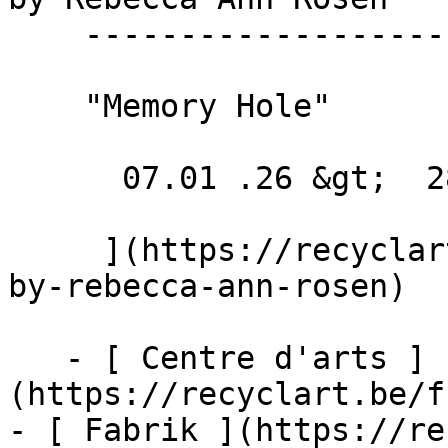
    --------------------------------

    "Memory Hole"

      07.01 .26 &gt;  28.02 .26  

     ](https://recyclart.be/fr/agenda/exhibition-
by-rebecca-ann-rosen)

   - [ Centre d'arts ]
(https://recyclart.be/f
- [ Fabrik ](https://re