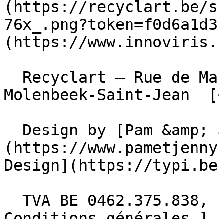
(https://recyclart.be/s
76x_.png?token=f0d6a1d3
(https://www.innoviris.
  Recyclart – Rue de Manchester 13/15 , 1080 
Molenbeek-Saint-Jean  [
  Design by [Pam &amp; Jerry]
(https://www.pametjenny
Design](https://typi.be/
  TVA BE 0462.375.838, RPM Bruxelles  - [ 
Conditions générales ]