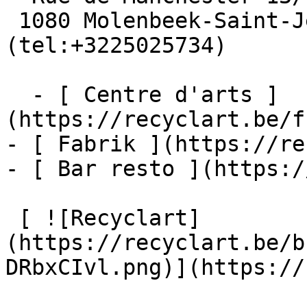
 1080 Molenbeek-Saint-Jean  [+32 2 502 57 34]
(tel:+3225025734)

  - [ Centre d'arts ]
(https://recyclart.be/f
- [ Fabrik ](https://re
- [ Bar resto ](https:/
 [ ![Recyclart]
(https://recyclart.be/b
DRbxCIvl.png)](https://