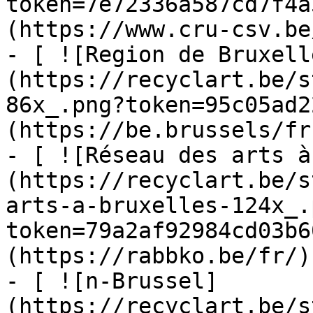
token=7e72336a587cd7f4a
(https://www.cru-csv.be/
- [ ![Region de Bruxell
(https://recyclart.be/s
86x_.png?token=95c05ad2
(https://be.brussels/fr)
- [ ![Réseau des arts à
(https://recyclart.be/s
arts-a-bruxelles-124x_.
token=79a2af92984cd03b6
(https://rabbko.be/fr/)

- [ ![n-Brussel]
(https://recyclart.be/s