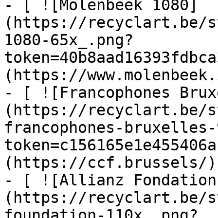
- [ ![Molenbeek 1080]
(https://recyclart.be/s
1080-65x_.png?
token=40b8aad16393fdbca
(https://www.molenbeek.
- [ ![Francophones Brux
(https://recyclart.be/s
francophones-bruxelles-
token=c156165e1e455406a
(https://ccf.brussels/)

- [ ![Allianz Fondation
(https://recyclart.be/s
foundation-110x_.png?