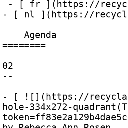
 - [ fr ](https://recyclart.be/fr/agenda)

- [ nl ](https://recycl
    Agenda 

========

02

--

- [ ![](https://recycla
hole-334x272-quadrant(T
token=ff83e2a129b4dae5c
by Rebecca Ann Rosen 
