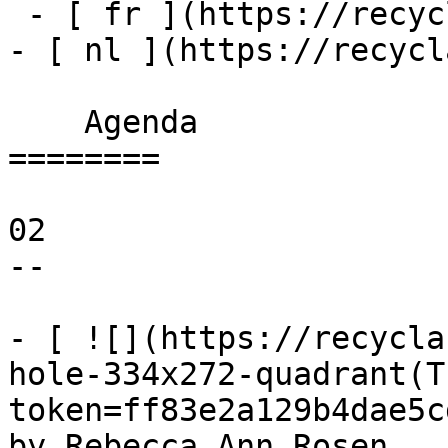
 - [ fr ](https://recyclart.be/fr/agenda)

- [ nl ](https://recycl
    Agenda 

========

02

--

- [ ![](https://recycla
hole-334x272-quadrant(T
token=ff83e2a129b4dae5c
by Rebecca Ann Rosen 
