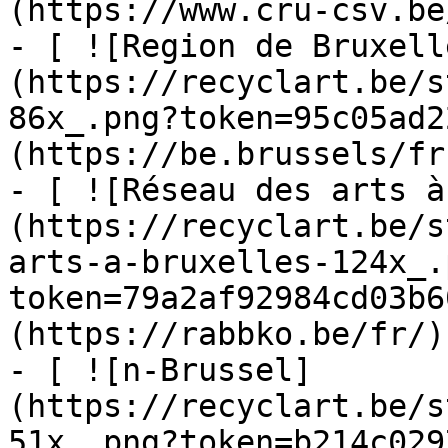
(https://www.cru-csv.be/
- [ ![Region de Bruxell
(https://recyclart.be/s
86x_.png?token=95c05ad2
(https://be.brussels/fr)
- [ ![Réseau des arts à
(https://recyclart.be/s
arts-a-bruxelles-124x_.
token=79a2af92984cd03b6
(https://rabbko.be/fr/)

- [ ![n-Brussel]
(https://recyclart.be/s
51x_.png?token=b214c029