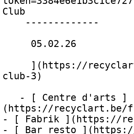
token=3384e6e1b3c1ce727
Club 

    -------------

     05.02.26 

     ](https://recyclart.be/fr/agenda/couture-
club-3)

   - [ Centre d'arts ]
(https://recyclart.be/f
- [ Fabrik ](https://re
- [ Bar resto ](https:/