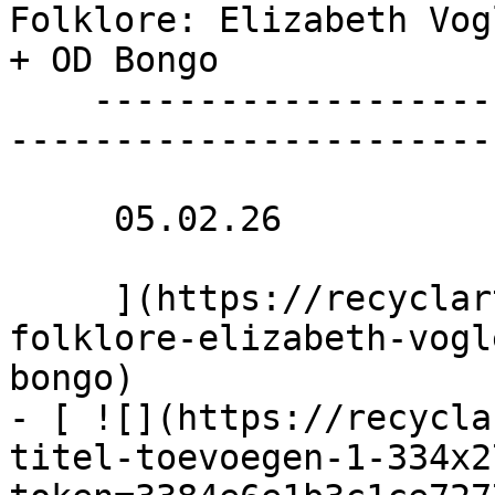
Folklore: Elizabeth Vog
+ OD Bongo 

    ----------------------------------------------
------------------------
     05.02.26 

     ](https://recyclart.be/fr/agenda/haunted-
folklore-elizabeth-vogl
bongo)

- [ ![](https://recycla
titel-toevoegen-1-334x2