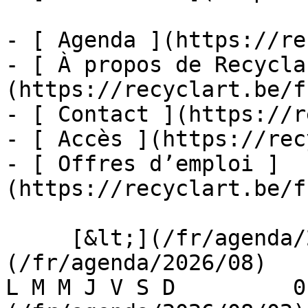
- [ Agenda ](https://re
- [ À propos de Recycla
(https://recyclart.be/f
- [ Contact ](https://r
- [ Accès ](https://rec
- [ Offres d’emploi ]
(https://recyclart.be/f
     [&lt;](/fr/agenda/2026/07)    [August 2026]
(/fr/agenda/2026/08)    [
L M M J V S D         0