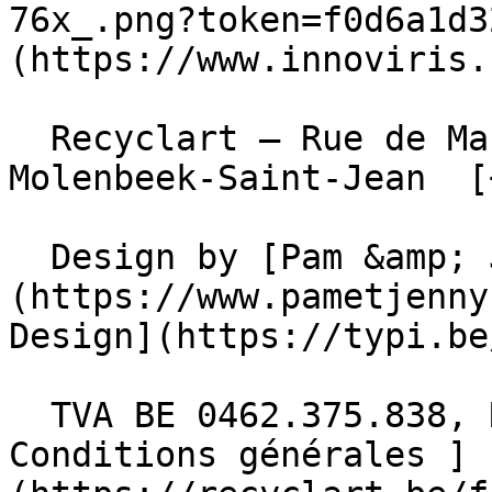
76x_.png?token=f0d6a1d3
(https://www.innoviris.
  Recyclart – Rue de Manchester 13/15 , 1080 
Molenbeek-Saint-Jean  [
  Design by [Pam &amp; Jerry]
(https://www.pametjenny
Design](https://typi.be/
  TVA BE 0462.375.838, RPM Bruxelles  - [ 
Conditions générales ]