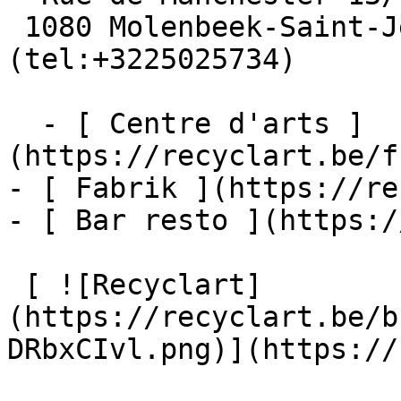
 1080 Molenbeek-Saint-Jean  [+32 2 502 57 34]
(tel:+3225025734)

  - [ Centre d'arts ]
(https://recyclart.be/f
- [ Fabrik ](https://re
- [ Bar resto ](https:/
 [ ![Recyclart]
(https://recyclart.be/b
DRbxCIvl.png)](https://