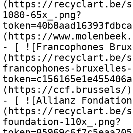
(https://recyclart.be/s
1080-65x_.png?
token=40b8aad16393fdbca
(https://www.molenbeek.
- [ ![Francophones Brux
(https://recyclart.be/s
francophones-bruxelles-
token=c156165e1e455406a
(https://ccf.brussels/)

- [ ![Allianz Fondation
(https://recyclart.be/s
foundation-110x_.png?
token=05969c6f7c5eaa205