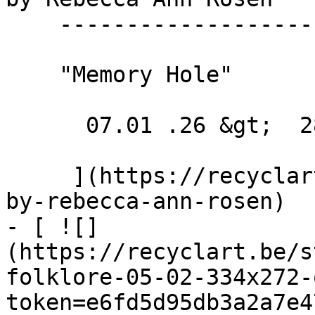
    --------------------------------

    "Memory Hole"

      07.01 .26 &gt;  28.02 .26  

     ](https://recyclart.be/fr/agenda/exhibition-
by-rebecca-ann-rosen)

- [ ![]
(https://recyclart.be/s
folklore-05-02-334x272-
token=e6fd5d95db3a2a7e4