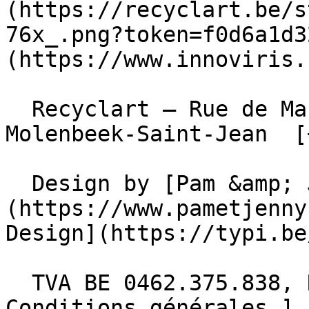
(https://recyclart.be/s
76x_.png?token=f0d6a1d3
(https://www.innoviris.
  Recyclart – Rue de Manchester 13/15 , 1080 
Molenbeek-Saint-Jean  [
  Design by [Pam &amp; Jerry]
(https://www.pametjenny
Design](https://typi.be/
  TVA BE 0462.375.838, RPM Bruxelles  - [ 
Conditions générales ]