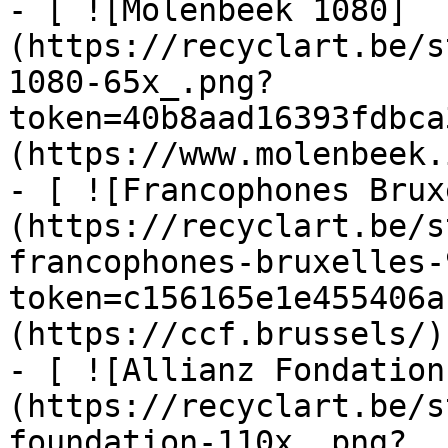
- [ ![Molenbeek 1080]
(https://recyclart.be/s
1080-65x_.png?
token=40b8aad16393fdbca
(https://www.molenbeek.
- [ ![Francophones Brux
(https://recyclart.be/s
francophones-bruxelles-
token=c156165e1e455406a
(https://ccf.brussels/)

- [ ![Allianz Fondation
(https://recyclart.be/s
foundation-110x_.png?