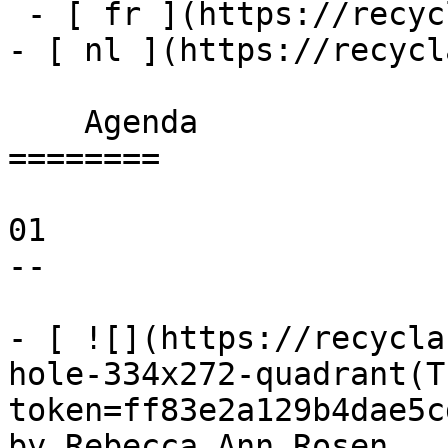
 - [ fr ](https://recyclart.be/fr/agenda)

- [ nl ](https://recycl
    Agenda 

========

01

--

- [ ![](https://recycla
hole-334x272-quadrant(T
token=ff83e2a129b4dae5c
by Rebecca Ann Rosen 
