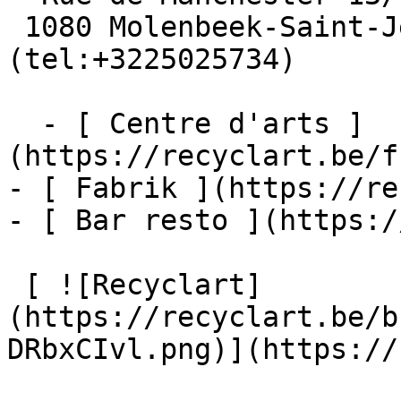
 1080 Molenbeek-Saint-Jean  [+32 2 502 57 34]
(tel:+3225025734)

  - [ Centre d'arts ]
(https://recyclart.be/f
- [ Fabrik ](https://re
- [ Bar resto ](https:/
 [ ![Recyclart]
(https://recyclart.be/b
DRbxCIvl.png)](https://