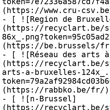
token=7e72336a587cd7f4a
(https://www.cru-csv.be/
- [ ![Region de Bruxell
(https://recyclart.be/s
86x_.png?token=95c05ad2
(https://be.brussels/fr)
- [ ![Réseau des arts à
(https://recyclart.be/s
arts-a-bruxelles-124x_.
token=79a2af92984cd03b6
(https://rabbko.be/fr/)

- [ ![n-Brussel]
(https://recyclart.be/s