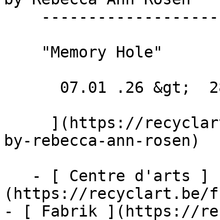
    --------------------------------

    "Memory Hole"

      07.01 .26 &gt;  28.02 .26  

     ](https://recyclart.be/fr/agenda/exhibition-
by-rebecca-ann-rosen)

   - [ Centre d'arts ]
(https://recyclart.be/f
- [ Fabrik ](https://re