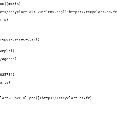
nu](#main) 

ropos-de-recyclart)

emploi)
