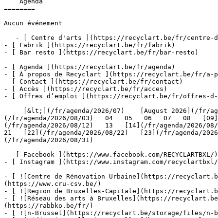
    Agenda 

========

Aucun événement

   - [ Centre d'arts ](https://recyclart.be/fr/centre-d-arts)

- [ Fabrik ](https://recyclart.be/fr/fabrik)

- [ Bar resto ](https://recyclart.be/fr/bar-resto)

- [ Agenda ](https://recyclart.be/fr/agenda)

- [ À propos de Recyclart ](https://recyclart.be/fr/a-p
- [ Contact ](https://recyclart.be/fr/contact)

- [ Accès ](https://recyclart.be/fr/acces)

- [ Offres d’emploi ](https://recyclart.be/fr/offres-d-
     [&lt;](/fr/agenda/2026/07)    [August 2026](/fr/agenda/2026/08)    [&gt;](/fr/agenda/2026/09)    L M M J V S D         01   [02](/fr/agenda/2026/08/02)     [03]
(/fr/agenda/2026/08/03)   04   05   06   07   08   [09]
(/fr/agenda/2026/08/12)   13   [14](/fr/agenda/2026/08/1
21   [22](/fr/agenda/2026/08/22)   [23](/fr/agenda/2026
(/fr/agenda/2026/08/31)         

 - [ Facebook ](https://www.facebook.com/RECYCLARTBXL/)

- [ Instagram ](https://www.instagram.com/recyclartbxl/
- [ ![Centre de Rénovation Urbaine](https://recyclart.
(https://www.cru-csv.be/)

- [ ![Region de Bruxelles-Capitale](https://recyclart.b
- [ ![Réseau des arts à Bruxelles](https://recyclart.be
(https://rabbko.be/fr/)

- [ ![n-Brussel](https://recyclart.be/storage/files/n-b