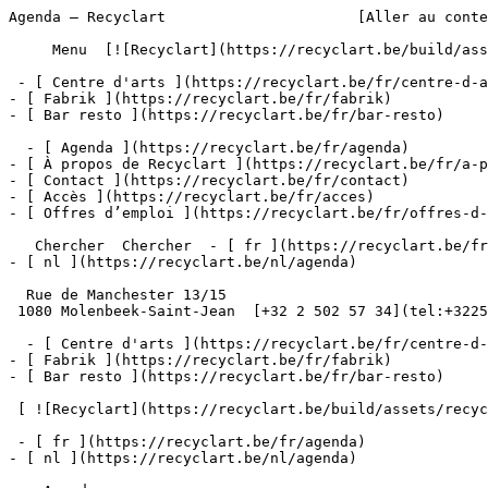
Agenda – Recyclart                      [Aller au conte
     Menu  [![Recyclart](https://recyclart.be/build/assets/recyclart-alt-vuiYlMn5.png)](https://recyclart.be/fr) 

 - [ Centre d'arts ](https://recyclart.be/fr/centre-d-arts)

- [ Fabrik ](https://recyclart.be/fr/fabrik)

- [ Bar resto ](https://recyclart.be/fr/bar-resto)

  - [ Agenda ](https://recyclart.be/fr/agenda)

- [ À propos de Recyclart ](https://recyclart.be/fr/a-p
- [ Contact ](https://recyclart.be/fr/contact)

- [ Accès ](https://recyclart.be/fr/acces)

- [ Offres d’emploi ](https://recyclart.be/fr/offres-d-
   Chercher  Chercher  - [ fr ](https://recyclart.be/fr/agenda)

- [ nl ](https://recyclart.be/nl/agenda)

  Rue de Manchester 13/15

 1080 Molenbeek-Saint-Jean  [+32 2 502 57 34](tel:+3225025734)

  - [ Centre d'arts ](https://recyclart.be/fr/centre-d-arts)

- [ Fabrik ](https://recyclart.be/fr/fabrik)

- [ Bar resto ](https://recyclart.be/fr/bar-resto)

 [ ![Recyclart](https://recyclart.be/build/assets/recyclart-DRbxCIvl.png)](https://recyclart.be/fr) 

 - [ fr ](https://recyclart.be/fr/agenda)

- [ nl ](https://recyclart.be/nl/agenda)
