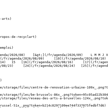
ropos-de-recyclart)

emploi)

(/fr/agenda/2026/08/09)     [10](/fr/agenda/2026/08/10)
4)   15   [16](/fr/agenda/2026/08/16)     [17](/fr/agenda
/08/23)     [24](/fr/agenda/2026/08/24)   [25](/fr/agend
)

be/storage/files/centre-de-renovation-urbaine-109x_.png?t
e/storage/files/be-brussels-86x_.png?token=95c05ad22b304
/storage/files/reseau-des-arts-a-bruxelles-124x_.png?tok
russel-51x_.png?token=b214c0297109ee744f337075fedbf7d6) 