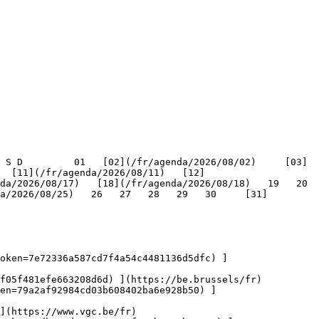
   [11](/fr/agenda/2026/08/11)   [12]
/2026/08/17)   [18](/fr/agenda/2026/08/18)   19   20   
a/2026/08/25)   26   27   28   29   30     [31]
oken=7e72336a587cd7f4a54c4481136d5dfc) ]
f05f481efe663208d6d) ](https://be.brussels/fr)

en=79a2af92984cd03b608402ba6e928b50) ]
](https://www.vgc.be/fr)
