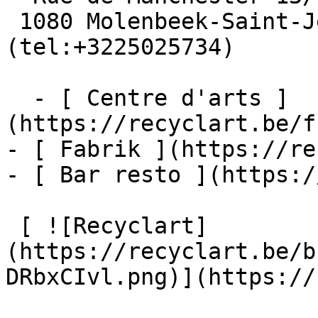
 1080 Molenbeek-Saint-Jean  [+32 2 502 57 34]
(tel:+3225025734)

  - [ Centre d'arts ]
(https://recyclart.be/f
- [ Fabrik ](https://re
- [ Bar resto ](https:/
 [ ![Recyclart]
(https://recyclart.be/b
DRbxCIvl.png)](https://