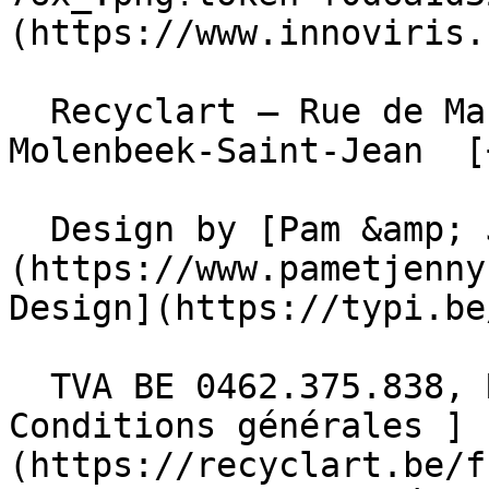
(https://www.innoviris.
  Recyclart – Rue de Manchester 13/15 , 1080 
Molenbeek-Saint-Jean  [
  Design by [Pam &amp; Jerry]
(https://www.pametjenny
Design](https://typi.be/
  TVA BE 0462.375.838, RPM Bruxelles  - [ 
Conditions générales ]
(https://recyclart.be/f