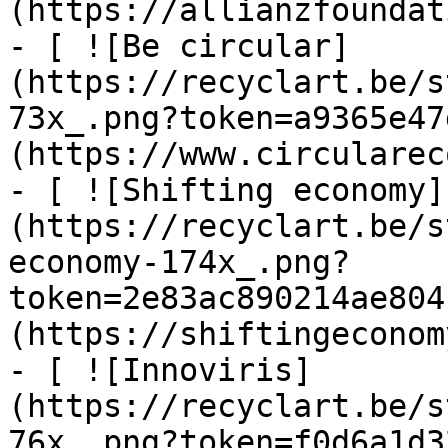
(https://allianzfoundat
- [ ![Be circular]
(https://recyclart.be/s
73x_.png?token=a9365e47
(https://www.circularec
- [ ![Shifting economy]
(https://recyclart.be/s
economy-174x_.png?
token=2e83ac890214ae804
(https://shiftingeconom
- [ ![Innoviris]
(https://recyclart.be/s
76x_.png?token=f0d6a1d3