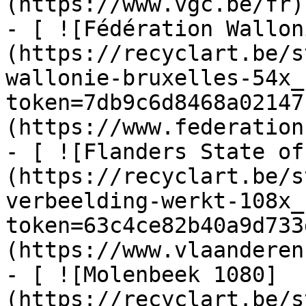
(https://www.vgc.be/fr)

- [ ![Fédération Wallon
(https://recyclart.be/s
wallonie-bruxelles-54x_
token=7db9c6d8468a02147
(https://www.federation
- [ ![Flanders State of
(https://recyclart.be/s
verbeelding-werkt-108x_
token=63c4ce82b40a9d733
(https://www.vlaanderen
- [ ![Molenbeek 1080]
(https://recyclart.be/s