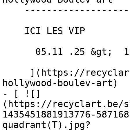
    --------------------------------

    ICI LES VIP

      05.11 .25 &gt;  19.12 .25  

     ](https://recyclart.be/fr/agenda/exhibition-
hollywood-boulev-art)

- [ ![]
(https://recyclart.be/s
1435451881913776-587168
quadrant(T).jpg?