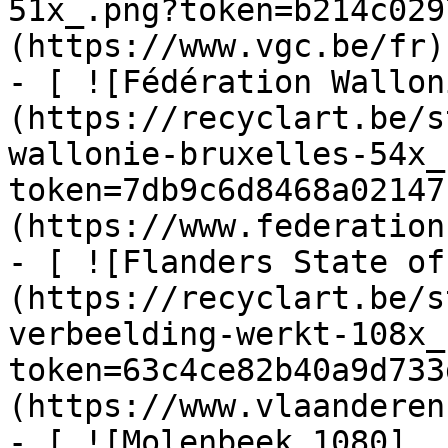
51x_.png?token=b214c029
(https://www.vgc.be/fr)

- [ ![Fédération Wallon
(https://recyclart.be/s
wallonie-bruxelles-54x_
token=7db9c6d8468a02147
(https://www.federation
- [ ![Flanders State of
(https://recyclart.be/s
verbeelding-werkt-108x_
token=63c4ce82b40a9d733
(https://www.vlaanderen
- [ ![Molenbeek 1080]