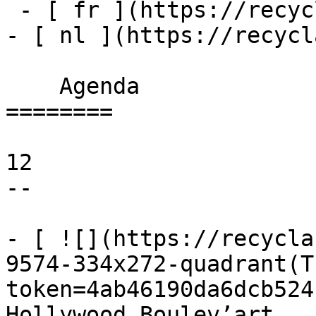
 - [ fr ](https://recyclart.be/fr/agenda)

- [ nl ](https://recycl
    Agenda 

========

12

--

- [ ![](https://recycla
9574-334x272-quadrant(T
token=4ab46190da6dcb524
Hollywood Boulev’art 
