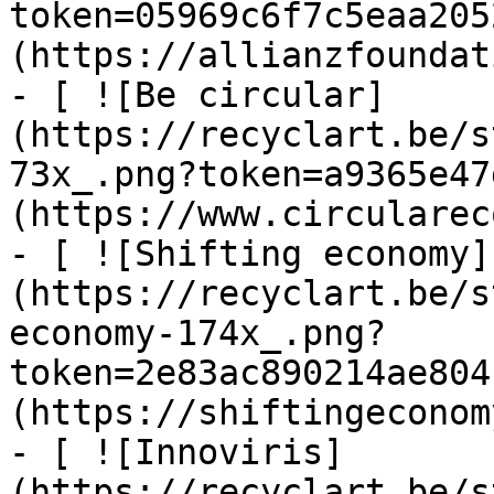
token=05969c6f7c5eaa205
(https://allianzfoundat
- [ ![Be circular]
(https://recyclart.be/s
73x_.png?token=a9365e47
(https://www.circularec
- [ ![Shifting economy]
(https://recyclart.be/s
economy-174x_.png?
token=2e83ac890214ae804
(https://shiftingeconom
- [ ![Innoviris]
(https://recyclart.be/s