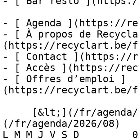
- [ Bar resto ](https:/
- [ Agenda ](https://re
- [ À propos de Recycla
(https://recyclart.be/f
- [ Contact ](https://r
- [ Accès ](https://rec
- [ Offres d’emploi ]
(https://recyclart.be/f
     [&lt;](/fr/agenda/2026/07)    [August 2026]
(/fr/agenda/2026/08)    [
L M M J V S D         0