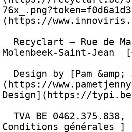
76x_.png?token=f0d6a1d3
(https://www.innoviris.
  Recyclart – Rue de Manchester 13/15 , 1080 
Molenbeek-Saint-Jean  [
  Design by [Pam &amp; Jerry]
(https://www.pametjenny
Design](https://typi.be/
  TVA BE 0462.375.838, RPM Bruxelles  - [ 
Conditions générales ]