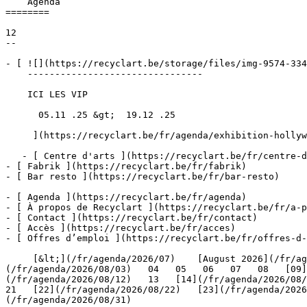
    Agenda 

========

12

--

- [ ![](https://recyclart.be/storage/files/img-9574-334
    --------------------------------

    ICI LES VIP

      05.11 .25 &gt;  19.12 .25  

     ](https://recyclart.be/fr/agenda/exhibition-hollywood-boulev-art)

   - [ Centre d'arts ](https://recyclart.be/fr/centre-d-arts)

- [ Fabrik ](https://recyclart.be/fr/fabrik)

- [ Bar resto ](https://recyclart.be/fr/bar-resto)

- [ Agenda ](https://recyclart.be/fr/agenda)

- [ À propos de Recyclart ](https://recyclart.be/fr/a-p
- [ Contact ](https://recyclart.be/fr/contact)

- [ Accès ](https://recyclart.be/fr/acces)

- [ Offres d’emploi ](https://recyclart.be/fr/offres-d-
     [&lt;](/fr/agenda/2026/07)    [August 2026](/fr/agenda/2026/08)    [&gt;](/fr/agenda/2026/09)    L M M J V S D         01   [02](/fr/agenda/2026/08/02)     [03]
(/fr/agenda/2026/08/03)   04   05   06   07   08   [09]
(/fr/agenda/2026/08/12)   13   [14](/fr/agenda/2026/08/1
21   [22](/fr/agenda/2026/08/22)   [23](/fr/agenda/2026
(/fr/agenda/2026/08/31)         
