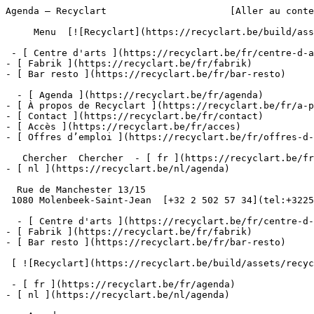
Agenda – Recyclart                      [Aller au conte
     Menu  [![Recyclart](https://recyclart.be/build/assets/recyclart-alt-vuiYlMn5.png)](https://recyclart.be/fr) 

 - [ Centre d'arts ](https://recyclart.be/fr/centre-d-arts)

- [ Fabrik ](https://recyclart.be/fr/fabrik)

- [ Bar resto ](https://recyclart.be/fr/bar-resto)

  - [ Agenda ](https://recyclart.be/fr/agenda)

- [ À propos de Recyclart ](https://recyclart.be/fr/a-p
- [ Contact ](https://recyclart.be/fr/contact)

- [ Accès ](https://recyclart.be/fr/acces)

- [ Offres d’emploi ](https://recyclart.be/fr/offres-d-
   Chercher  Chercher  - [ fr ](https://recyclart.be/fr/agenda)

- [ nl ](https://recyclart.be/nl/agenda)

  Rue de Manchester 13/15

 1080 Molenbeek-Saint-Jean  [+32 2 502 57 34](tel:+3225025734)

  - [ Centre d'arts ](https://recyclart.be/fr/centre-d-arts)

- [ Fabrik ](https://recyclart.be/fr/fabrik)

- [ Bar resto ](https://recyclart.be/fr/bar-resto)

 [ ![Recyclart](https://recyclart.be/build/assets/recyclart-DRbxCIvl.png)](https://recyclart.be/fr) 

 - [ fr ](https://recyclart.be/fr/agenda)

- [ nl ](https://recyclart.be/nl/agenda)
