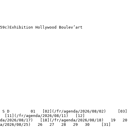
59c)Exhibition Hollywood Boulev’art 

   [11](/fr/agenda/2026/08/11)   [12]
/2026/08/17)   [18](/fr/agenda/2026/08/18)   19   20   
a/2026/08/25)   26   27   28   29   30     [31]