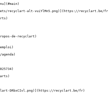
nu](#main) 

ropos-de-recyclart)

emploi)
