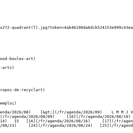
x272-quadrant(T).jpg?token=4ab46190da6dcb524153e999c43ea
ropos-de-recyclart)

emploi)

(/fr/agenda/2026/08/09)     [10](/fr/agenda/2026/08/10)
4)   15   [16](/fr/agenda/2026/08/16)     [17](/fr/agenda
/08/23)     [24](/fr/agenda/2026/08/24)   [25](/fr/agend