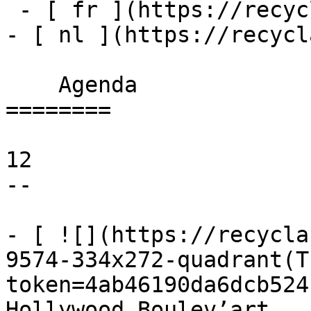
 - [ fr ](https://recyclart.be/fr/agenda)

- [ nl ](https://recycl
    Agenda 

========

12

--

- [ ![](https://recycla
9574-334x272-quadrant(T
token=4ab46190da6dcb524
Hollywood Boulev’art 
