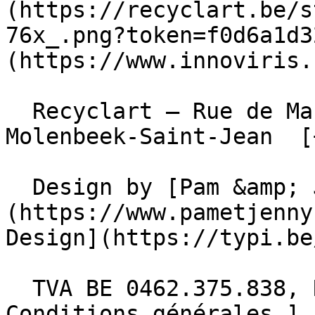
(https://recyclart.be/s
76x_.png?token=f0d6a1d3
(https://www.innoviris.
  Recyclart – Rue de Manchester 13/15 , 1080 
Molenbeek-Saint-Jean  [
  Design by [Pam &amp; Jerry]
(https://www.pametjenny
Design](https://typi.be/
  TVA BE 0462.375.838, RPM Bruxelles  - [ 
Conditions générales ]