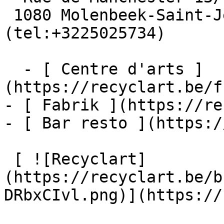
 1080 Molenbeek-Saint-Jean  [+32 2 502 57 34]
(tel:+3225025734)

  - [ Centre d'arts ]
(https://recyclart.be/f
- [ Fabrik ](https://re
- [ Bar resto ](https:/
 [ ![Recyclart]
(https://recyclart.be/b
DRbxCIvl.png)](https://