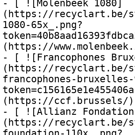
- [ ![Molenbeek 1080]
(https://recyclart.be/s
1080-65x_.png?
token=40b8aad16393fdbca
(https://www.molenbeek.
- [ ![Francophones Brux
(https://recyclart.be/s
francophones-bruxelles-
token=c156165e1e455406a
(https://ccf.brussels/)

- [ ![Allianz Fondation
(https://recyclart.be/s
foundation-110x_.png?