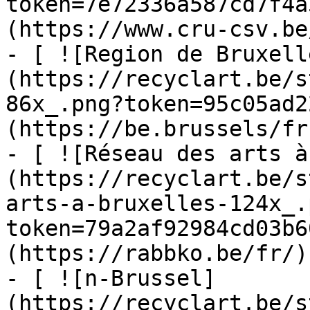
token=7e72336a587cd7f4a
(https://www.cru-csv.be/
- [ ![Region de Bruxell
(https://recyclart.be/s
86x_.png?token=95c05ad2
(https://be.brussels/fr)
- [ ![Réseau des arts à
(https://recyclart.be/s
arts-a-bruxelles-124x_.
token=79a2af92984cd03b6
(https://rabbko.be/fr/)

- [ ![n-Brussel]
(https://recyclart.be/s