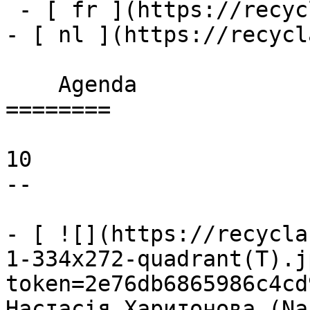
 - [ fr ](https://recyclart.be/fr/agenda)

- [ nl ](https://recycl
    Agenda 

========

10

--

- [ ![](https://recycla
1-334x272-quadrant(T).j
token=2e76db6865986c4cd
Настасія Харитонова (Na