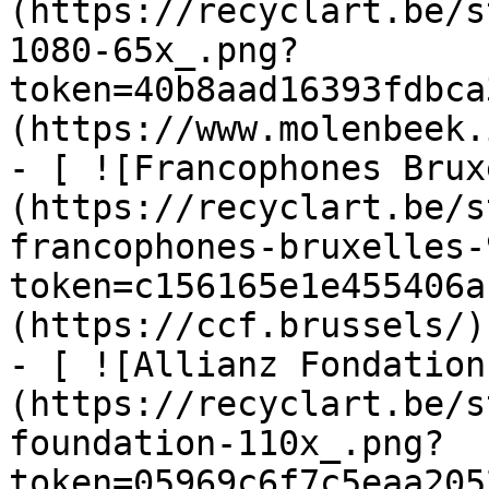
(https://recyclart.be/s
1080-65x_.png?
token=40b8aad16393fdbca
(https://www.molenbeek.
- [ ![Francophones Brux
(https://recyclart.be/s
francophones-bruxelles-
token=c156165e1e455406a
(https://ccf.brussels/)

- [ ![Allianz Fondation
(https://recyclart.be/s
foundation-110x_.png?
token=05969c6f7c5eaa205