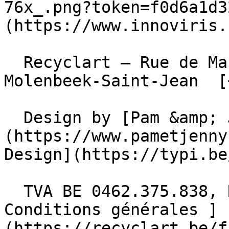
76x_.png?token=f0d6a1d3
(https://www.innoviris.
  Recyclart – Rue de Manchester 13/15 , 1080 
Molenbeek-Saint-Jean  [
  Design by [Pam &amp; Jerry]
(https://www.pametjenny
Design](https://typi.be/
  TVA BE 0462.375.838, RPM Bruxelles  - [ 
Conditions générales ]
(https://recyclart.be/f