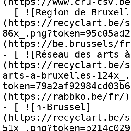
(https://www.cru-csv.be/
- [ ![Region de Bruxell
(https://recyclart.be/s
86x_.png?token=95c05ad2
(https://be.brussels/fr)
- [ ![Réseau des arts à
(https://recyclart.be/s
arts-a-bruxelles-124x_.
token=79a2af92984cd03b6
(https://rabbko.be/fr/)

- [ ![n-Brussel]
(https://recyclart.be/s
51x_.png?token=b214c029