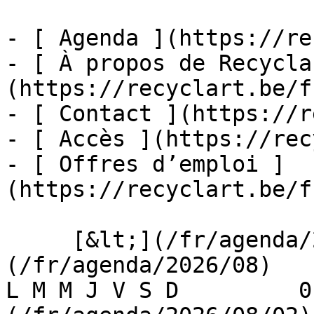
- [ Agenda ](https://re
- [ À propos de Recycla
(https://recyclart.be/f
- [ Contact ](https://r
- [ Accès ](https://rec
- [ Offres d’emploi ]
(https://recyclart.be/f
     [&lt;](/fr/agenda/2026/07)    [August 2026]
(/fr/agenda/2026/08)    [
L M M J V S D         0