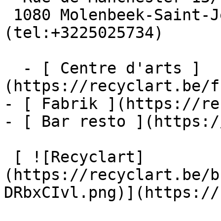
 1080 Molenbeek-Saint-Jean  [+32 2 502 57 34]
(tel:+3225025734)

  - [ Centre d'arts ]
(https://recyclart.be/f
- [ Fabrik ](https://re
- [ Bar resto ](https:/
 [ ![Recyclart]
(https://recyclart.be/b
DRbxCIvl.png)](https://