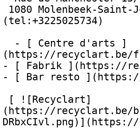
 1080 Molenbeek-Saint-Jean  [+32 2 502 57 34]
(tel:+3225025734)

  - [ Centre d'arts ]
(https://recyclart.be/f
- [ Fabrik ](https://re
- [ Bar resto ](https:/
 [ ![Recyclart]
(https://recyclart.be/b
DRbxCIvl.png)](https://