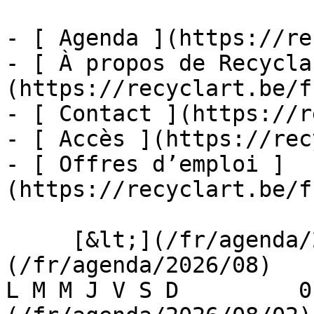
- [ Agenda ](https://re
- [ À propos de Recycla
(https://recyclart.be/f
- [ Contact ](https://r
- [ Accès ](https://rec
- [ Offres d’emploi ]
(https://recyclart.be/f
     [&lt;](/fr/agenda/2026/07)    [August 2026]
(/fr/agenda/2026/08)    [
L M M J V S D         0