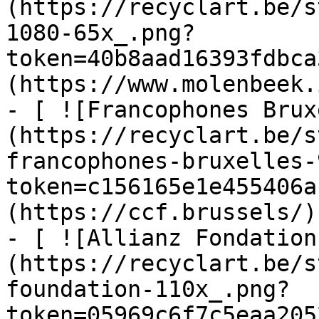
(https://recyclart.be/s
1080-65x_.png?
token=40b8aad16393fdbca
(https://www.molenbeek.
- [ ![Francophones Brux
(https://recyclart.be/s
francophones-bruxelles-
token=c156165e1e455406a
(https://ccf.brussels/)

- [ ![Allianz Fondation
(https://recyclart.be/s
foundation-110x_.png?
token=05969c6f7c5eaa205