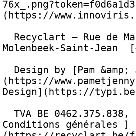
76x_.png?token=f0d6a1d3
(https://www.innoviris.
  Recyclart – Rue de Manchester 13/15 , 1080 
Molenbeek-Saint-Jean  [
  Design by [Pam &amp; Jerry]
(https://www.pametjenny
Design](https://typi.be/
  TVA BE 0462.375.838, RPM Bruxelles  - [ 
Conditions générales ]
(https://recyclart.be/f