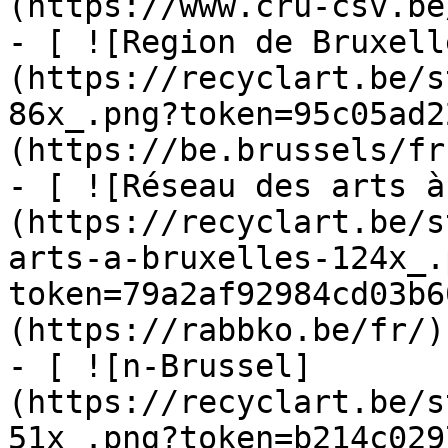
(https://www.cru-csv.be/
- [ ![Region de Bruxell
(https://recyclart.be/s
86x_.png?token=95c05ad2
(https://be.brussels/fr)
- [ ![Réseau des arts à
(https://recyclart.be/s
arts-a-bruxelles-124x_.
token=79a2af92984cd03b6
(https://rabbko.be/fr/)

- [ ![n-Brussel]
(https://recyclart.be/s
51x_.png?token=b214c029