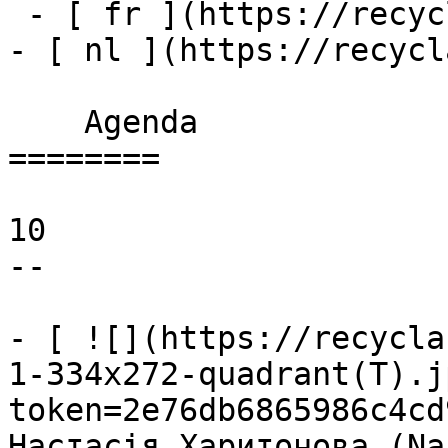
 - [ fr ](https://recyclart.be/fr/agenda)

- [ nl ](https://recycl
    Agenda 

========

10

--

- [ ![](https://recycla
1-334x272-quadrant(T).j
token=2e76db6865986c4cd
Настасія Харитонова (Na