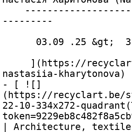
    ----------------------------------------------
---------

      03.09 .25 &gt;  31.10 .25  

     ](https://recyclart.be/fr/agenda/exhibition-
nastasiia-kharytonova)

- [ ![]
(https://recyclart.be/s
22-10-334x272-quadrant(
token=9229eb8c482f8a5cb
| Architecture, textile