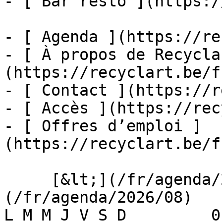
- [ Bar resto ](https:/
- [ Agenda ](https://re
- [ À propos de Recycla
(https://recyclart.be/f
- [ Contact ](https://r
- [ Accès ](https://rec
- [ Offres d’emploi ]
(https://recyclart.be/f
     [&lt;](/fr/agenda/2026/07)    [August 2026]
(/fr/agenda/2026/08)    [
L M M J V S D         0