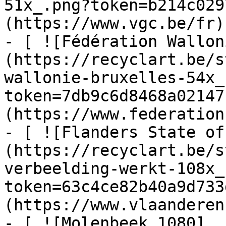
51x_.png?token=b214c029
(https://www.vgc.be/fr)

- [ ![Fédération Wallon
(https://recyclart.be/s
wallonie-bruxelles-54x_
token=7db9c6d8468a02147
(https://www.federation
- [ ![Flanders State of
(https://recyclart.be/s
verbeelding-werkt-108x_
token=63c4ce82b40a9d733
(https://www.vlaanderen
- [ ![Molenbeek 1080]