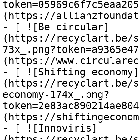
token=05969c6f7c5eaa205
(https://allianzfoundat
- [ ![Be circular]
(https://recyclart.be/s
73x_.png?token=a9365e47
(https://www.circularec
- [ ![Shifting economy]
(https://recyclart.be/s
economy-174x_.png?
token=2e83ac890214ae804
(https://shiftingeconom
- [ ![Innoviris]
(https://recyclart.be/s