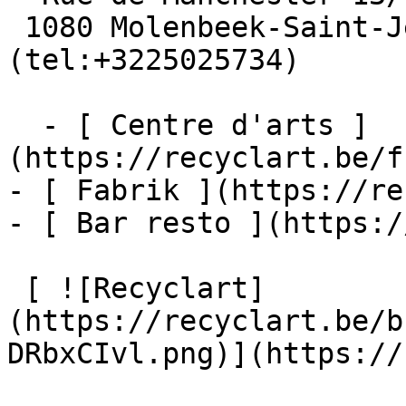
 1080 Molenbeek-Saint-Jean  [+32 2 502 57 34]
(tel:+3225025734)

  - [ Centre d'arts ]
(https://recyclart.be/f
- [ Fabrik ](https://re
- [ Bar resto ](https:/
 [ ![Recyclart]
(https://recyclart.be/b
DRbxCIvl.png)](https://