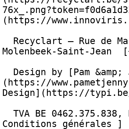
76x_.png?token=f0d6a1d3
(https://www.innoviris.
  Recyclart – Rue de Manchester 13/15 , 1080 
Molenbeek-Saint-Jean  [
  Design by [Pam &amp; Jerry]
(https://www.pametjenny
Design](https://typi.be/
  TVA BE 0462.375.838, RPM Bruxelles  - [ 
Conditions générales ]