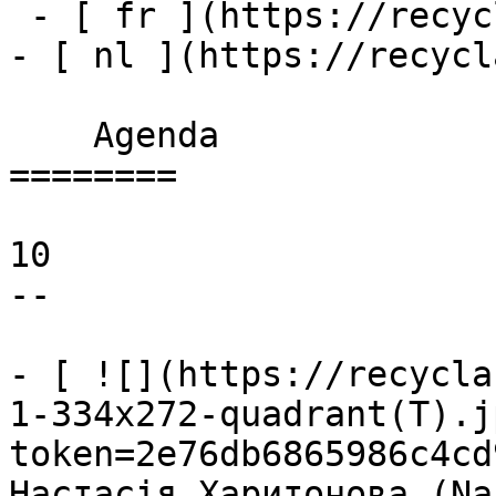
 - [ fr ](https://recyclart.be/fr/agenda)

- [ nl ](https://recycl
    Agenda 

========

10

--

- [ ![](https://recycla
1-334x272-quadrant(T).j
token=2e76db6865986c4cd
Настасія Харитонова (Na