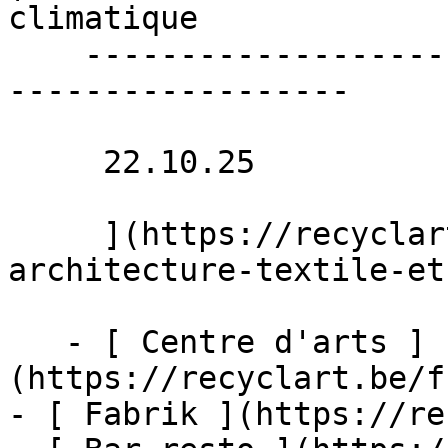
climatique 

    ----------------------------------------------
------------------

     22.10.25 

     ](https://recyclart.be/fr/agenda/stadpluraal-
architecture-textile-et
   - [ Centre d'arts ]
(https://recyclart.be/f
- [ Fabrik ](https://re