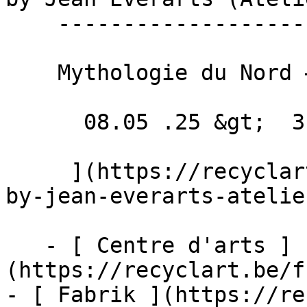
    ----------------------------------------------

    Mythologie du Nord – Monstres

      08.05 .25 &gt;  31.07 .25  

     ](https://recyclart.be/fr/agenda/exhibition-
by-jean-everarts-atelie
   - [ Centre d'arts ]
(https://recyclart.be/f
- [ Fabrik ](https://re