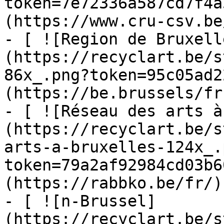
token=7e72336a587cd7f4a
(https://www.cru-csv.be/
- [ ![Region de Bruxell
(https://recyclart.be/s
86x_.png?token=95c05ad2
(https://be.brussels/fr)
- [ ![Réseau des arts à
(https://recyclart.be/s
arts-a-bruxelles-124x_.
token=79a2af92984cd03b6
(https://rabbko.be/fr/)

- [ ![n-Brussel]
(https://recyclart.be/s