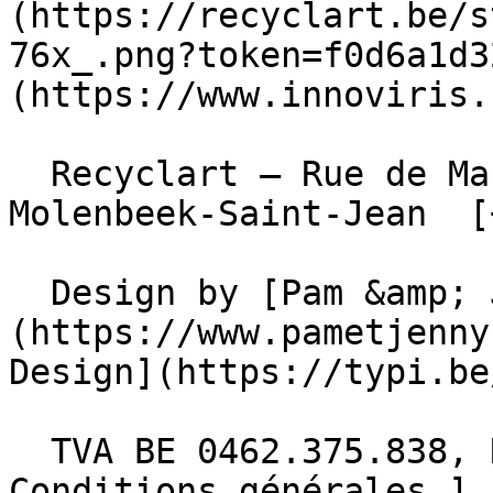
(https://recyclart.be/s
76x_.png?token=f0d6a1d3
(https://www.innoviris.
  Recyclart – Rue de Manchester 13/15 , 1080 
Molenbeek-Saint-Jean  [
  Design by [Pam &amp; Jerry]
(https://www.pametjenny
Design](https://typi.be/
  TVA BE 0462.375.838, RPM Bruxelles  - [ 
Conditions générales ]