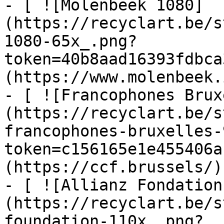
- [ ![Molenbeek 1080]
(https://recyclart.be/s
1080-65x_.png?
token=40b8aad16393fdbca
(https://www.molenbeek.
- [ ![Francophones Brux
(https://recyclart.be/s
francophones-bruxelles-
token=c156165e1e455406a
(https://ccf.brussels/)

- [ ![Allianz Fondation
(https://recyclart.be/s
foundation-110x_.png?