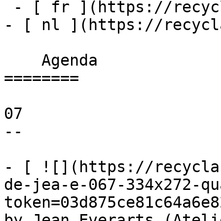
 - [ fr ](https://recyclart.be/fr/agenda)

- [ nl ](https://recycl
    Agenda 

========

07

--

- [ ![](https://recycla
de-jea-e-067-334x272-qu
token=03d875ce81c64a6e8
by Jean Everarts (Ateli