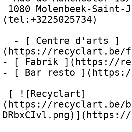
 1080 Molenbeek-Saint-Jean  [+32 2 502 57 34]
(tel:+3225025734)

  - [ Centre d'arts ]
(https://recyclart.be/f
- [ Fabrik ](https://re
- [ Bar resto ](https:/
 [ ![Recyclart]
(https://recyclart.be/b
DRbxCIvl.png)](https://