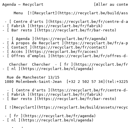
Agenda – Recyclart                      [Aller au conte
     Menu  [![Recyclart](https://recyclart.be/build/assets/recyclart-alt-vuiYlMn5.png)](https://recyclart.be/fr) 

 - [ Centre d'arts ](https://recyclart.be/fr/centre-d-arts)

- [ Fabrik ](https://recyclart.be/fr/fabrik)

- [ Bar resto ](https://recyclart.be/fr/bar-resto)

  - [ Agenda ](https://recyclart.be/fr/agenda)

- [ À propos de Recyclart ](https://recyclart.be/fr/a-p
- [ Contact ](https://recyclart.be/fr/contact)

- [ Accès ](https://recyclart.be/fr/acces)

- [ Offres d’emploi ](https://recyclart.be/fr/offres-d-
   Chercher  Chercher  - [ fr ](https://recyclart.be/fr/agenda)

- [ nl ](https://recyclart.be/nl/agenda)

  Rue de Manchester 13/15

 1080 Molenbeek-Saint-Jean  [+32 2 502 57 34](tel:+3225025734)

  - [ Centre d'arts ](https://recyclart.be/fr/centre-d-arts)

- [ Fabrik ](https://recyclart.be/fr/fabrik)

- [ Bar resto ](https://recyclart.be/fr/bar-resto)

 [ ![Recyclart](https://recyclart.be/build/assets/recyclart-DRbxCIvl.png)](https://recyclart.be/fr) 

 - [ fr ](https://recyclart.be/fr/agenda)

- [ nl ](https://recyclart.be/nl/agenda)
