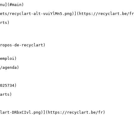
nu](#main) 

ropos-de-recyclart)

emploi)
