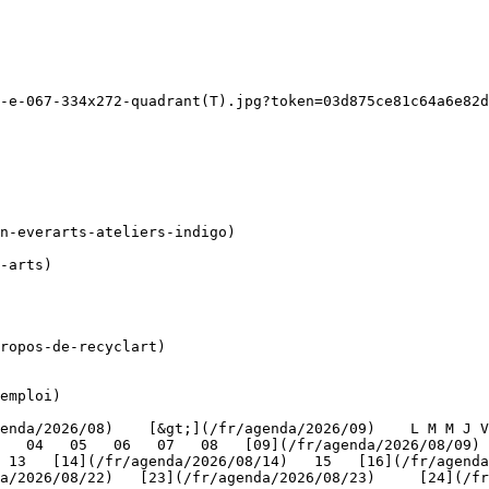
-e-067-334x272-quadrant(T).jpg?token=03d875ce81c64a6e82d
ropos-de-recyclart)

emploi)

   04   05   06   07   08   [09](/fr/agenda/2026/08/09) 
 13   [14](/fr/agenda/2026/08/14)   15   [16](/fr/agenda
/2026/08/22)   [23](/fr/agenda/2026/08/23)     [24](/fr/a