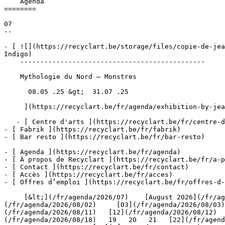
    Agenda 

========

07

--

- [ ![](https://recyclart.be/storage/files/copie-de-jea
Indigo) 

    ----------------------------------------------

    Mythologie du Nord – Monstres

      08.05 .25 &gt;  31.07 .25  

     ](https://recyclart.be/fr/agenda/exhibition-by-jean-everarts-ateliers-indigo)

   - [ Centre d'arts ](https://recyclart.be/fr/centre-d-arts)

- [ Fabrik ](https://recyclart.be/fr/fabrik)

- [ Bar resto ](https://recyclart.be/fr/bar-resto)

- [ Agenda ](https://recyclart.be/fr/agenda)

- [ À propos de Recyclart ](https://recyclart.be/fr/a-p
- [ Contact ](https://recyclart.be/fr/contact)

- [ Accès ](https://recyclart.be/fr/acces)

- [ Offres d’emploi ](https://recyclart.be/fr/offres-d-
     [&lt;](/fr/agenda/2026/07)    [August 2026](/fr/agenda/2026/08)    [&gt;](/fr/agenda/2026/09)    L M M J V S D         [01](/fr/agenda/2026/08/01)   [02]
(/fr/agenda/2026/08/02)     [03](/fr/agenda/2026/08/03)
(/fr/agenda/2026/08/11)   [12](/fr/agenda/2026/08/12)  
(/fr/agenda/2026/08/18)   19   20   21   [22](/fr/agenda