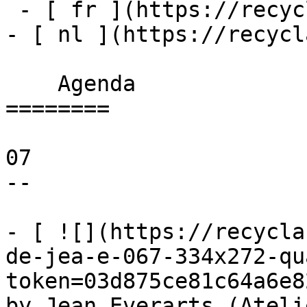
 - [ fr ](https://recyclart.be/fr/agenda)

- [ nl ](https://recycl
    Agenda 

========

07

--

- [ ![](https://recycla
de-jea-e-067-334x272-qu
token=03d875ce81c64a6e8
by Jean Everarts (Ateli