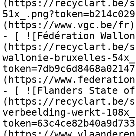
(https://recyclart.be/s
51x_.png?token=b214c029
(https://www.vgc.be/fr)

- [ ![Fédération Wallon
(https://recyclart.be/s
wallonie-bruxelles-54x_
token=7db9c6d8468a02147
(https://www.federation
- [ ![Flanders State of
(https://recyclart.be/s
verbeelding-werkt-108x_
token=63c4ce82b40a9d733
(https://www.vlaanderen