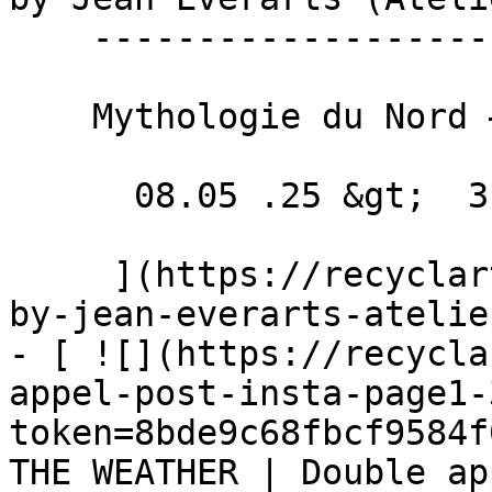
    ----------------------------------------------

    Mythologie du Nord – Monstres

      08.05 .25 &gt;  31.07 .25  

     ](https://recyclart.be/fr/agenda/exhibition-
by-jean-everarts-atelie
- [ ![](https://recycla
appel-post-insta-page1-
token=8bde9c68fbcf9584f
THE WEATHER | Double ap