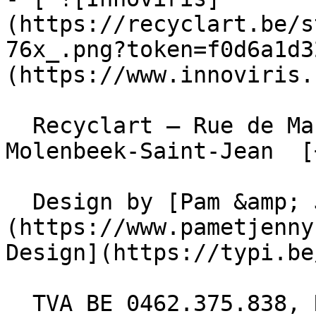
(https://recyclart.be/s
76x_.png?token=f0d6a1d3
(https://www.innoviris.
  Recyclart – Rue de Manchester 13/15 , 1080 
Molenbeek-Saint-Jean  [
  Design by [Pam &amp; Jerry]
(https://www.pametjenny
Design](https://typi.be/
  TVA BE 0462.375.838, RPM Bruxelles  - [ 