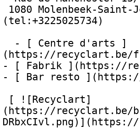
 1080 Molenbeek-Saint-Jean  [+32 2 502 57 34]
(tel:+3225025734)

  - [ Centre d'arts ]
(https://recyclart.be/f
- [ Fabrik ](https://re
- [ Bar resto ](https:/
 [ ![Recyclart]
(https://recyclart.be/b
DRbxCIvl.png)](https://