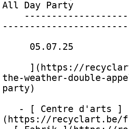
All Day Party 

    ----------------------------------------------
------------------------
     05.07.25 

     ](https://recyclart.be/fr/agenda/whatever-
the-weather-double-appe
party)

   - [ Centre d'arts ]
(https://recyclart.be/f