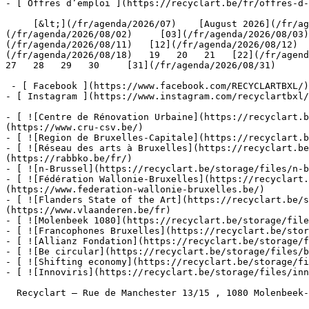
- [ Offres d’emploi ](https://recyclart.be/fr/offres-d-
     [&lt;](/fr/agenda/2026/07)    [August 2026](/fr/agenda/2026/08)    [&gt;](/fr/agenda/2026/09)    L M M J V S D         [01](/fr/agenda/2026/08/01)   [02]
(/fr/agenda/2026/08/02)     [03](/fr/agenda/2026/08/03)
(/fr/agenda/2026/08/11)   [12](/fr/agenda/2026/08/12)  
(/fr/agenda/2026/08/18)   19   20   21   [22](/fr/agenda
27   28   29   30     [31](/fr/agenda/2026/08/31)      
 - [ Facebook ](https://www.facebook.com/RECYCLARTBXL/)

- [ Instagram ](https://www.instagram.com/recyclartbxl/
- [ ![Centre de Rénovation Urbaine](https://recyclart.
(https://www.cru-csv.be/)

- [ ![Region de Bruxelles-Capitale](https://recyclart.b
- [ ![Réseau des arts à Bruxelles](https://recyclart.be
(https://rabbko.be/fr/)

- [ ![n-Brussel](https://recyclart.be/storage/files/n-b
- [ ![Fédération Wallonie-Bruxelles](https://recyclart.
(https://www.federation-wallonie-bruxelles.be/)

- [ ![Flanders State of the Art](https://recyclart.be/s
(https://www.vlaanderen.be/fr)

- [ ![Molenbeek 1080](https://recyclart.be/storage/file
- [ ![Francophones Bruxelles](https://recyclart.be/stor
- [ ![Allianz Fondation](https://recyclart.be/storage/f
- [ ![Be circular](https://recyclart.be/storage/files/b
- [ ![Shifting economy](https://recyclart.be/storage/fi
- [ ![Innoviris](https://recyclart.be/storage/files/inn
  Recyclart – Rue de Manchester 13/15 , 1080 Molenbeek-Saint-Jean  [+32 2 502 57 34]()  
