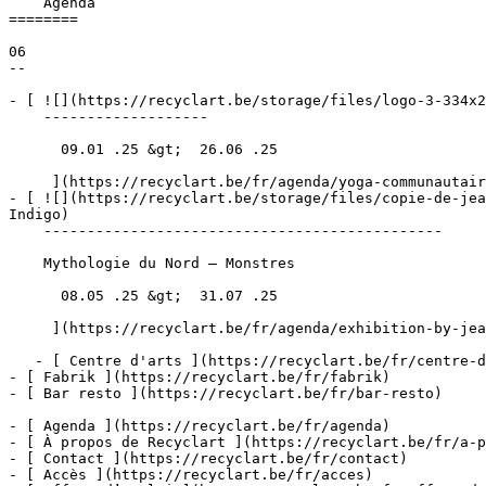
    Agenda 

========

06

--

- [ ![](https://recyclart.be/storage/files/logo-3-334x2
    -------------------

      09.01 .25 &gt;  26.06 .25  

     ](https://recyclart.be/fr/agenda/yoga-communautaire)

- [ ![](https://recyclart.be/storage/files/copie-de-jea
Indigo) 

    ----------------------------------------------

    Mythologie du Nord – Monstres

      08.05 .25 &gt;  31.07 .25  

     ](https://recyclart.be/fr/agenda/exhibition-by-jean-everarts-ateliers-indigo)

   - [ Centre d'arts ](https://recyclart.be/fr/centre-d-arts)

- [ Fabrik ](https://recyclart.be/fr/fabrik)

- [ Bar resto ](https://recyclart.be/fr/bar-resto)

- [ Agenda ](https://recyclart.be/fr/agenda)

- [ À propos de Recyclart ](https://recyclart.be/fr/a-p
- [ Contact ](https://recyclart.be/fr/contact)

- [ Accès ](https://recyclart.be/fr/acces)
