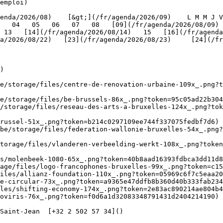
emploi)

   04   05   06   07   08   [09](/fr/agenda/2026/08/09) 
 13   [14](/fr/agenda/2026/08/14)   15   [16](/fr/agenda
/2026/08/22)   [23](/fr/agenda/2026/08/23)     [24](/fr/a
   

)

be/storage/files/centre-de-renovation-urbaine-109x_.png?t
e/storage/files/be-brussels-86x_.png?token=95c05ad22b304
/storage/files/reseau-des-arts-a-bruxelles-124x_.png?tok
russel-51x_.png?token=b214c0297109ee744f337075fedbf7d6) 
be/storage/files/federation-wallonie-bruxelles-54x_.png?
torage/files/vlanderen-verbeelding-werkt-108x_.png?toke
s/molenbeek-1080-65x_.png?token=40b8aad16393fdbca3dd11d8
age/files/logo-francophones-bruxelles-99x_.png?token=c15
iles/allianz-foundation-110x_.png?token=05969c6f7c5eaa20
e-circular-73x_.png?token=a9365e47ddfb8b360d40b333fab234
les/shifting-economy-174x_.png?token=2e83ac890214ae804b4
oviris-76x_.png?token=f0d6a1d32083348791431d2404214190) 