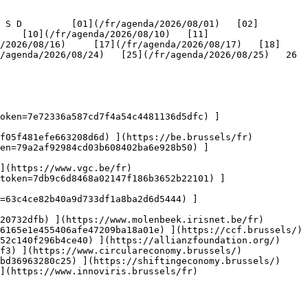
    [10](/fr/agenda/2026/08/10)   [11]
/2026/08/16)     [17](/fr/agenda/2026/08/17)   [18]
genda/2026/08/24)   [25](/fr/agenda/2026/08/25)   26   
oken=7e72336a587cd7f4a54c4481136d5dfc) ]
f05f481efe663208d6d) ](https://be.brussels/fr)

en=79a2af92984cd03b608402ba6e928b50) ]
](https://www.vgc.be/fr)

token=7db9c6d8468a02147f186b3652b22101) ]
n=63c4ce82b40a9d733df1a8ba2d6d5444) ]
20732dfb) ](https://www.molenbeek.irisnet.be/fr)

6165e1e455406afe47209ba18a01e) ](https://ccf.brussels/)

52c140f296b4ce40) ](https://allianzfoundation.org/)

f3) ](https://www.circulareconomy.brussels/)

bd36963280c25) ](https://shiftingeconomy.brussels/)

](https://www.innoviris.brussels/fr)
