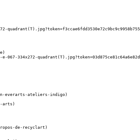
72-quadrant(T).jpg?token=f3ccae6fdd3530e72c9bc9c9958b755
-e-067-334x272-quadrant(T).jpg?token=03d875ce81c64a6e82d
ropos-de-recyclart)
