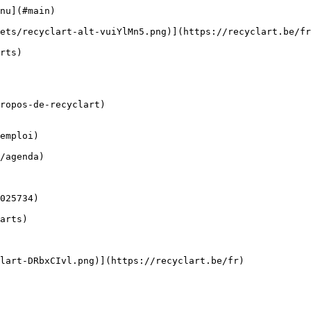
nu](#main) 

ropos-de-recyclart)

emploi)
