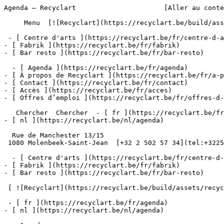
Agenda – Recyclart                      [Aller au conte
     Menu  [![Recyclart](https://recyclart.be/build/assets/recyclart-alt-vuiYlMn5.png)](https://recyclart.be/fr) 

 - [ Centre d'arts ](https://recyclart.be/fr/centre-d-arts)

- [ Fabrik ](https://recyclart.be/fr/fabrik)

- [ Bar resto ](https://recyclart.be/fr/bar-resto)

  - [ Agenda ](https://recyclart.be/fr/agenda)

- [ À propos de Recyclart ](https://recyclart.be/fr/a-p
- [ Contact ](https://recyclart.be/fr/contact)

- [ Accès ](https://recyclart.be/fr/acces)

- [ Offres d’emploi ](https://recyclart.be/fr/offres-d-
   Chercher  Chercher  - [ fr ](https://recyclart.be/fr/agenda)

- [ nl ](https://recyclart.be/nl/agenda)

  Rue de Manchester 13/15

 1080 Molenbeek-Saint-Jean  [+32 2 502 57 34](tel:+3225025734)

  - [ Centre d'arts ](https://recyclart.be/fr/centre-d-arts)

- [ Fabrik ](https://recyclart.be/fr/fabrik)

- [ Bar resto ](https://recyclart.be/fr/bar-resto)

 [ ![Recyclart](https://recyclart.be/build/assets/recyclart-DRbxCIvl.png)](https://recyclart.be/fr) 

 - [ fr ](https://recyclart.be/fr/agenda)

- [ nl ](https://recyclart.be/nl/agenda)
