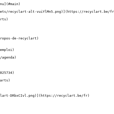
nu](#main) 

ropos-de-recyclart)

emploi)
