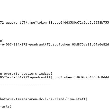
72-quadrant(T).jpg?token=f3ccae6fdd3530e72c9bc9c9958b755
-e-067-334x272-quadrant(T).jpg?token=03d875ce81c64a6e82d
0525-v8-334x272-quadrant(T).png?token=1d9d9c2b480b1c8d44