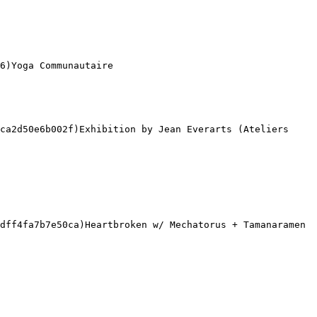
6)Yoga Communautaire 

ca2d50e6b002f)Exhibition by Jean Everarts (Ateliers 
dff4fa7b7e50ca)Heartbroken w/ Mechatorus + Tamanaramen 