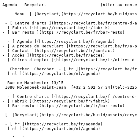
Agenda – Recyclart                      [Aller au conte
     Menu  [![Recyclart](https://recyclart.be/build/assets/recyclart-alt-vuiYlMn5.png)](https://recyclart.be/fr) 

 - [ Centre d'arts ](https://recyclart.be/fr/centre-d-arts)

- [ Fabrik ](https://recyclart.be/fr/fabrik)

- [ Bar resto ](https://recyclart.be/fr/bar-resto)

  - [ Agenda ](https://recyclart.be/fr/agenda)

- [ À propos de Recyclart ](https://recyclart.be/fr/a-p
- [ Contact ](https://recyclart.be/fr/contact)

- [ Accès ](https://recyclart.be/fr/acces)

- [ Offres d’emploi ](https://recyclart.be/fr/offres-d-
   Chercher  Chercher  - [ fr ](https://recyclart.be/fr/agenda)

- [ nl ](https://recyclart.be/nl/agenda)

  Rue de Manchester 13/15

 1080 Molenbeek-Saint-Jean  [+32 2 502 57 34](tel:+3225025734)

  - [ Centre d'arts ](https://recyclart.be/fr/centre-d-arts)

- [ Fabrik ](https://recyclart.be/fr/fabrik)

- [ Bar resto ](https://recyclart.be/fr/bar-resto)

 [ ![Recyclart](https://recyclart.be/build/assets/recyclart-DRbxCIvl.png)](https://recyclart.be/fr) 

 - [ fr ](https://recyclart.be/fr/agenda)

- [ nl ](https://recyclart.be/nl/agenda)
