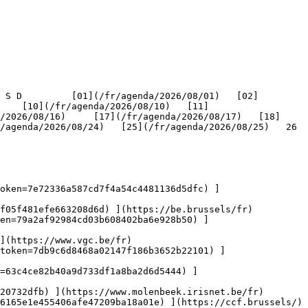
    [10](/fr/agenda/2026/08/10)   [11]
/2026/08/16)     [17](/fr/agenda/2026/08/17)   [18]
genda/2026/08/24)   [25](/fr/agenda/2026/08/25)   26   
oken=7e72336a587cd7f4a54c4481136d5dfc) ]
f05f481efe663208d6d) ](https://be.brussels/fr)

en=79a2af92984cd03b608402ba6e928b50) ]
](https://www.vgc.be/fr)

token=7db9c6d8468a02147f186b3652b22101) ]
n=63c4ce82b40a9d733df1a8ba2d6d5444) ]
20732dfb) ](https://www.molenbeek.irisnet.be/fr)

6165e1e455406afe47209ba18a01e) ](https://ccf.brussels/)
