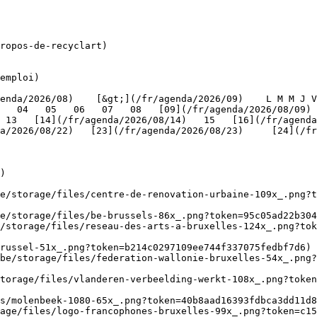
ropos-de-recyclart)

emploi)

   04   05   06   07   08   [09](/fr/agenda/2026/08/09) 
 13   [14](/fr/agenda/2026/08/14)   15   [16](/fr/agenda
/2026/08/22)   [23](/fr/agenda/2026/08/23)     [24](/fr/a
   

)

be/storage/files/centre-de-renovation-urbaine-109x_.png?t
e/storage/files/be-brussels-86x_.png?token=95c05ad22b304
/storage/files/reseau-des-arts-a-bruxelles-124x_.png?tok
russel-51x_.png?token=b214c0297109ee744f337075fedbf7d6) 
be/storage/files/federation-wallonie-bruxelles-54x_.png?
torage/files/vlanderen-verbeelding-werkt-108x_.png?toke
s/molenbeek-1080-65x_.png?token=40b8aad16393fdbca3dd11d8
age/files/logo-francophones-bruxelles-99x_.png?token=c15