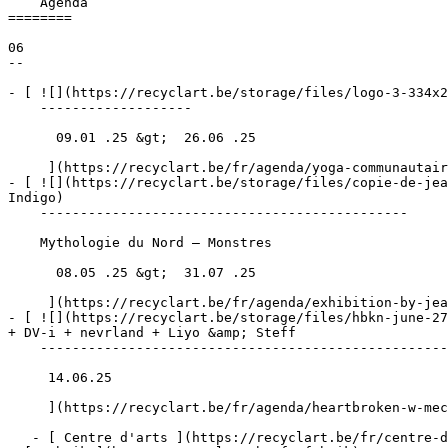
    Agenda 

========

06

--

- [ ![](https://recyclart.be/storage/files/logo-3-334x2
    -------------------

      09.01 .25 &gt;  26.06 .25  

     ](https://recyclart.be/fr/agenda/yoga-communautaire)

- [ ![](https://recyclart.be/storage/files/copie-de-jea
Indigo) 

    ----------------------------------------------

    Mythologie du Nord – Monstres

      08.05 .25 &gt;  31.07 .25  

     ](https://recyclart.be/fr/agenda/exhibition-by-jean-everarts-ateliers-indigo)

- [ ![](https://recyclart.be/storage/files/hbkn-june-27
+ DV-i + nevrland + Liyo &amp; Steff 

    -----------------------------------------------------------------------------

     14.06.25 

     ](https://recyclart.be/fr/agenda/heartbroken-w-mechatorus-tamanaramen-dv-i-nevrland-liyo-steff)

   - [ Centre d'arts ](https://recyclart.be/fr/centre-d-arts)
