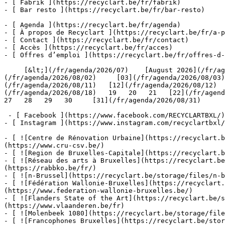
- [ Fabrik ](https://recyclart.be/fr/fabrik)

- [ Bar resto ](https://recyclart.be/fr/bar-resto)

- [ Agenda ](https://recyclart.be/fr/agenda)

- [ À propos de Recyclart ](https://recyclart.be/fr/a-p
- [ Contact ](https://recyclart.be/fr/contact)

- [ Accès ](https://recyclart.be/fr/acces)

- [ Offres d’emploi ](https://recyclart.be/fr/offres-d-
     [&lt;](/fr/agenda/2026/07)    [August 2026](/fr/agenda/2026/08)    [&gt;](/fr/agenda/2026/09)    L M M J V S D         [01](/fr/agenda/2026/08/01)   [02]
(/fr/agenda/2026/08/02)     [03](/fr/agenda/2026/08/03)
(/fr/agenda/2026/08/11)   [12](/fr/agenda/2026/08/12)  
(/fr/agenda/2026/08/18)   19   20   21   [22](/fr/agenda
27   28   29   30     [31](/fr/agenda/2026/08/31)      
 - [ Facebook ](https://www.facebook.com/RECYCLARTBXL/)

- [ Instagram ](https://www.instagram.com/recyclartbxl/
- [ ![Centre de Rénovation Urbaine](https://recyclart.
(https://www.cru-csv.be/)

- [ ![Region de Bruxelles-Capitale](https://recyclart.b
- [ ![Réseau des arts à Bruxelles](https://recyclart.be
(https://rabbko.be/fr/)

- [ ![n-Brussel](https://recyclart.be/storage/files/n-b
- [ ![Fédération Wallonie-Bruxelles](https://recyclart.
(https://www.federation-wallonie-bruxelles.be/)

- [ ![Flanders State of the Art](https://recyclart.be/s
(https://www.vlaanderen.be/fr)

- [ ![Molenbeek 1080](https://recyclart.be/storage/file
- [ ![Francophones Bruxelles](https://recyclart.be/stor