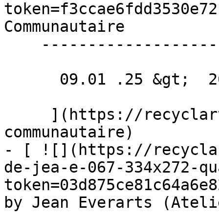
token=f3ccae6fdd3530e72
Communautaire 

    -------------------

      09.01 .25 &gt;  26.06 .25  

     ](https://recyclart.be/fr/agenda/yoga-
communautaire)

- [ ![](https://recycla
de-jea-e-067-334x272-qu
token=03d875ce81c64a6e8
by Jean Everarts (Ateli