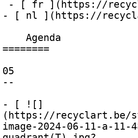
 - [ fr ](https://recyclart.be/fr/agenda)

- [ nl ](https://recycl
    Agenda 

========

05

--

- [ ![]
(https://recyclart.be/s
image-2024-06-11-a-11-4
quadrant(T).jpg?