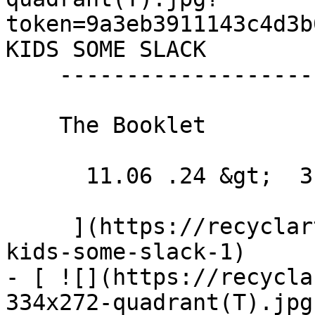
token=9a3eb3911143c4d3b
KIDS SOME SLACK 

    ------------------------

    The Booklet

      11.06 .24 &gt;  31.05 .25  

     ](https://recyclart.be/fr/agenda/cut-the-
kids-some-slack-1)

- [ ![](https://recycla
334x272-quadrant(T).jpg