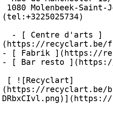
 1080 Molenbeek-Saint-Jean  [+32 2 502 57 34]
(tel:+3225025734)

  - [ Centre d'arts ]
(https://recyclart.be/f
- [ Fabrik ](https://re
- [ Bar resto ](https:/
 [ ![Recyclart]
(https://recyclart.be/b
DRbxCIvl.png)](https://