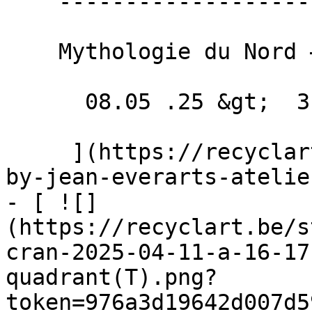
    ----------------------------------------------

    Mythologie du Nord – Monstres

      08.05 .25 &gt;  31.07 .25  

     ](https://recyclart.be/fr/agenda/exhibition-
by-jean-everarts-atelie
- [ ![]
(https://recyclart.be/s
cran-2025-04-11-a-16-17
quadrant(T).png?
token=976a3d19642d007d5