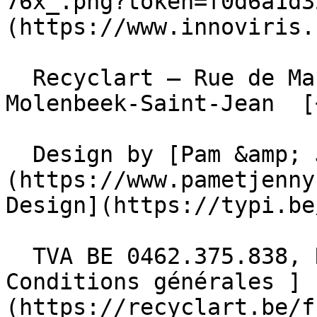
76x_.png?token=f0d6a1d3
(https://www.innoviris.
  Recyclart – Rue de Manchester 13/15 , 1080 
Molenbeek-Saint-Jean  [
  Design by [Pam &amp; Jerry]
(https://www.pametjenny
Design](https://typi.be/
  TVA BE 0462.375.838, RPM Bruxelles  - [ 
Conditions générales ]
(https://recyclart.be/f