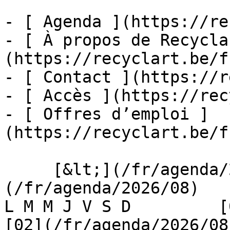
- [ Agenda ](https://re
- [ À propos de Recycla
(https://recyclart.be/f
- [ Contact ](https://r
- [ Accès ](https://rec
- [ Offres d’emploi ]
(https://recyclart.be/f
     [&lt;](/fr/agenda/2026/07)    [August 2026]
(/fr/agenda/2026/08)    [
L M M J V S D         [0
[02](/fr/agenda/2026/08