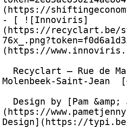
(https://shiftingeconom
- [ ![Innoviris]
(https://recyclart.be/s
76x_.png?token=f0d6a1d3
(https://www.innoviris.
  Recyclart – Rue de Manchester 13/15 , 1080 
Molenbeek-Saint-Jean  [
  Design by [Pam &amp; Jerry]
(https://www.pametjenny
Design](https://typi.be/