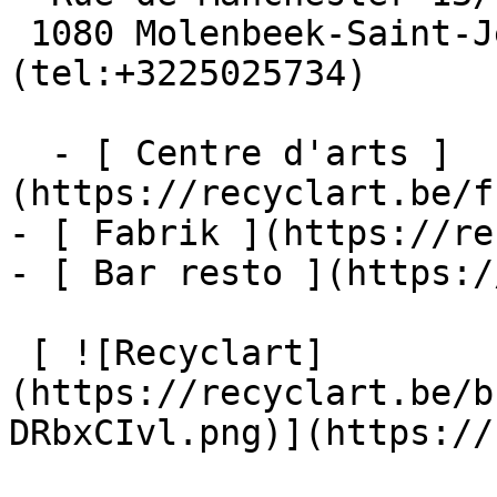
 1080 Molenbeek-Saint-Jean  [+32 2 502 57 34]
(tel:+3225025734)

  - [ Centre d'arts ]
(https://recyclart.be/f
- [ Fabrik ](https://re
- [ Bar resto ](https:/
 [ ![Recyclart]
(https://recyclart.be/b
DRbxCIvl.png)](https://