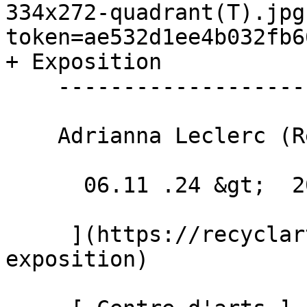
334x272-quadrant(T).jpg
token=ae532d1ee4b032fb6
+ Exposition 

    ------------------------

    Adrianna Leclerc (Reine de joie) + DJ Lee

      06.11 .24 &gt;  20.12 .24  

     ](https://recyclart.be/fr/agenda/vernissage-
exposition)
