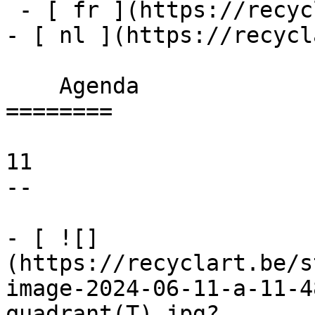
 - [ fr ](https://recyclart.be/fr/agenda)

- [ nl ](https://recycl
    Agenda 

========

11

--

- [ ![]
(https://recyclart.be/s
image-2024-06-11-a-11-4
quadrant(T).jpg?