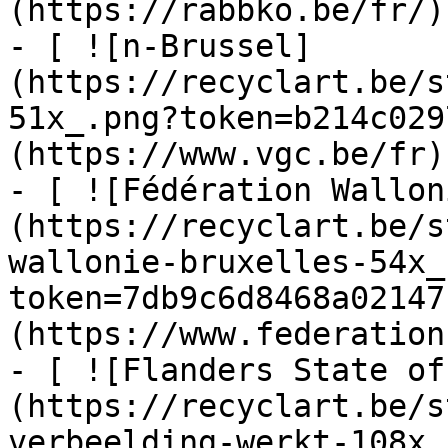
(https://rabbko.be/fr/)

- [ ![n-Brussel]
(https://recyclart.be/s
51x_.png?token=b214c029
(https://www.vgc.be/fr)

- [ ![Fédération Wallon
(https://recyclart.be/s
wallonie-bruxelles-54x_
token=7db9c6d8468a02147
(https://www.federation
- [ ![Flanders State of
(https://recyclart.be/s
verbeelding-werkt-108x_