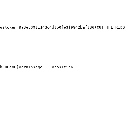
g?token=9a3eb3911143c4d3b0fe3f9942baf386)CUT THE KIDS 
b000aa0)Vernissage + Exposition 
