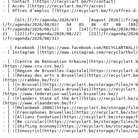
- [ Contact ](https://recyclart.be/fr/contact)

- [ Accès ](https://recyclart.be/fr/acces)

- [ Offres d’emploi ](https://recyclart.be/fr/offres-d-
     [&lt;](/fr/agenda/2026/07)    [August 2026](/fr/agenda/2026/08)    [&gt;](/fr/agenda/2026/09)    L M M J V S D         01   [02](/fr/agenda/2026/08/02)     [03]
(/fr/agenda/2026/08/03)   04   05   06   07   08   [09]
(/fr/agenda/2026/08/12)   13   [14](/fr/agenda/2026/08/1
21   [22](/fr/agenda/2026/08/22)   [23](/fr/agenda/2026
(/fr/agenda/2026/08/31)         

 - [ Facebook ](https://www.facebook.com/RECYCLARTBXL/)

- [ Instagram ](https://www.instagram.com/recyclartbxl/
- [ ![Centre de Rénovation Urbaine](https://recyclart.
(https://www.cru-csv.be/)

- [ ![Region de Bruxelles-Capitale](https://recyclart.b
- [ ![Réseau des arts à Bruxelles](https://recyclart.be
(https://rabbko.be/fr/)

- [ ![n-Brussel](https://recyclart.be/storage/files/n-b
- [ ![Fédération Wallonie-Bruxelles](https://recyclart.
(https://www.federation-wallonie-bruxelles.be/)

- [ ![Flanders State of the Art](https://recyclart.be/s
(https://www.vlaanderen.be/fr)

- [ ![Molenbeek 1080](https://recyclart.be/storage/file
- [ ![Francophones Bruxelles](https://recyclart.be/stor
- [ ![Allianz Fondation](https://recyclart.be/storage/f
- [ ![Be circular](https://recyclart.be/storage/files/b
- [ ![Shifting economy](https://recyclart.be/storage/fi
- [ ![Innoviris](https://recyclart.be/storage/files/inn