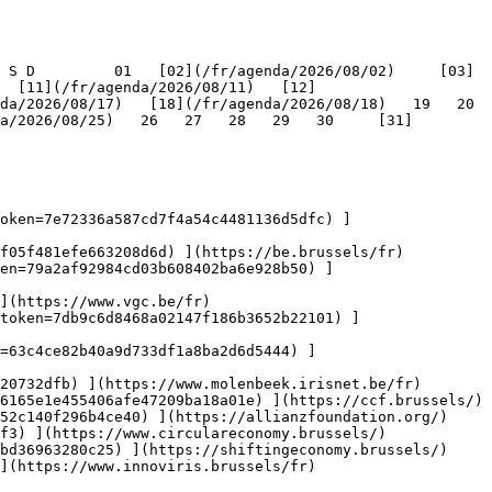
   [11](/fr/agenda/2026/08/11)   [12]
/2026/08/17)   [18](/fr/agenda/2026/08/18)   19   20   
a/2026/08/25)   26   27   28   29   30     [31]
oken=7e72336a587cd7f4a54c4481136d5dfc) ]
f05f481efe663208d6d) ](https://be.brussels/fr)

en=79a2af92984cd03b608402ba6e928b50) ]
](https://www.vgc.be/fr)

token=7db9c6d8468a02147f186b3652b22101) ]
n=63c4ce82b40a9d733df1a8ba2d6d5444) ]
20732dfb) ](https://www.molenbeek.irisnet.be/fr)

6165e1e455406afe47209ba18a01e) ](https://ccf.brussels/)

52c140f296b4ce40) ](https://allianzfoundation.org/)

f3) ](https://www.circulareconomy.brussels/)

bd36963280c25) ](https://shiftingeconomy.brussels/)

](https://www.innoviris.brussels/fr)
