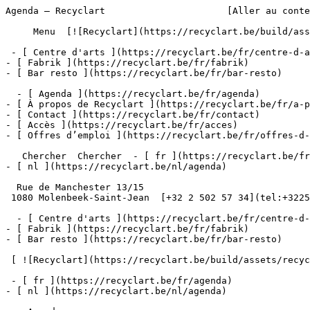
Agenda – Recyclart                      [Aller au conte
     Menu  [![Recyclart](https://recyclart.be/build/assets/recyclart-alt-vuiYlMn5.png)](https://recyclart.be/fr) 

 - [ Centre d'arts ](https://recyclart.be/fr/centre-d-arts)

- [ Fabrik ](https://recyclart.be/fr/fabrik)

- [ Bar resto ](https://recyclart.be/fr/bar-resto)

  - [ Agenda ](https://recyclart.be/fr/agenda)

- [ À propos de Recyclart ](https://recyclart.be/fr/a-p
- [ Contact ](https://recyclart.be/fr/contact)

- [ Accès ](https://recyclart.be/fr/acces)

- [ Offres d’emploi ](https://recyclart.be/fr/offres-d-
   Chercher  Chercher  - [ fr ](https://recyclart.be/fr/agenda)

- [ nl ](https://recyclart.be/nl/agenda)

  Rue de Manchester 13/15

 1080 Molenbeek-Saint-Jean  [+32 2 502 57 34](tel:+3225025734)

  - [ Centre d'arts ](https://recyclart.be/fr/centre-d-arts)

- [ Fabrik ](https://recyclart.be/fr/fabrik)

- [ Bar resto ](https://recyclart.be/fr/bar-resto)

 [ ![Recyclart](https://recyclart.be/build/assets/recyclart-DRbxCIvl.png)](https://recyclart.be/fr) 

 - [ fr ](https://recyclart.be/fr/agenda)

- [ nl ](https://recyclart.be/nl/agenda)
