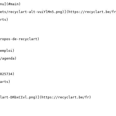
nu](#main) 

ropos-de-recyclart)

emploi)
