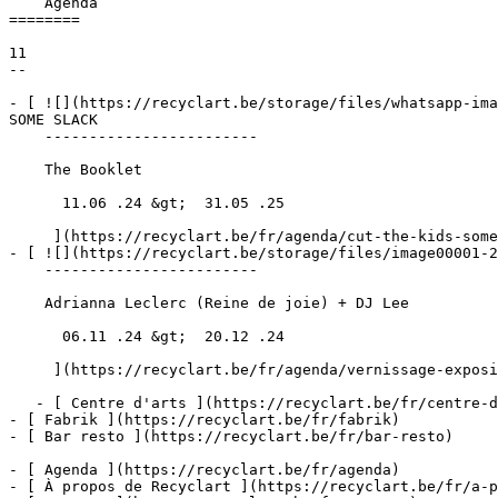
    Agenda 

========

11

--

- [ ![](https://recyclart.be/storage/files/whatsapp-ima
SOME SLACK 

    ------------------------

    The Booklet

      11.06 .24 &gt;  31.05 .25  

     ](https://recyclart.be/fr/agenda/cut-the-kids-some-slack-1)

- [ ![](https://recyclart.be/storage/files/image00001-2
    ------------------------

    Adrianna Leclerc (Reine de joie) + DJ Lee

      06.11 .24 &gt;  20.12 .24  

     ](https://recyclart.be/fr/agenda/vernissage-exposition)

   - [ Centre d'arts ](https://recyclart.be/fr/centre-d-arts)

- [ Fabrik ](https://recyclart.be/fr/fabrik)

- [ Bar resto ](https://recyclart.be/fr/bar-resto)

- [ Agenda ](https://recyclart.be/fr/agenda)

- [ À propos de Recyclart ](https://recyclart.be/fr/a-p