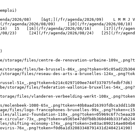
emploi)

(/fr/agenda/2026/08/09)     [10](/fr/agenda/2026/08/10)
4)   15   [16](/fr/agenda/2026/08/16)     [17](/fr/agenda
/08/23)     [24](/fr/agenda/2026/08/24)   [25](/fr/agend
)

be/storage/files/centre-de-renovation-urbaine-109x_.png?t
e/storage/files/be-brussels-86x_.png?token=95c05ad22b304
/storage/files/reseau-des-arts-a-bruxelles-124x_.png?tok
russel-51x_.png?token=b214c0297109ee744f337075fedbf7d6) 
be/storage/files/federation-wallonie-bruxelles-54x_.png?
torage/files/vlanderen-verbeelding-werkt-108x_.png?toke
s/molenbeek-1080-65x_.png?token=40b8aad16393fdbca3dd11d8
age/files/logo-francophones-bruxelles-99x_.png?token=c15
iles/allianz-foundation-110x_.png?token=05969c6f7c5eaa20
e-circular-73x_.png?token=a9365e47ddfb8b360d40b333fab234
les/shifting-economy-174x_.png?token=2e83ac890214ae804b4
oviris-76x_.png?token=f0d6a1d32083348791431d2404214190) 