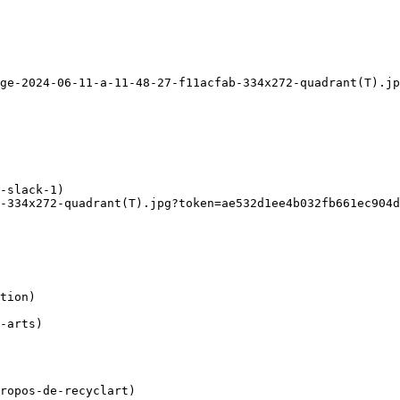
ge-2024-06-11-a-11-48-27-f11acfab-334x272-quadrant(T).jp
-334x272-quadrant(T).jpg?token=ae532d1ee4b032fb661ec904d
ropos-de-recyclart)
