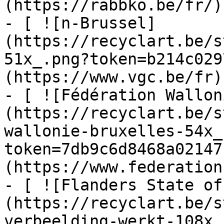
(https://rabbko.be/fr/)

- [ ![n-Brussel]
(https://recyclart.be/s
51x_.png?token=b214c029
(https://www.vgc.be/fr)

- [ ![Fédération Wallon
(https://recyclart.be/s
wallonie-bruxelles-54x_
token=7db9c6d8468a02147
(https://www.federation
- [ ![Flanders State of
(https://recyclart.be/s
verbeelding-werkt-108x_