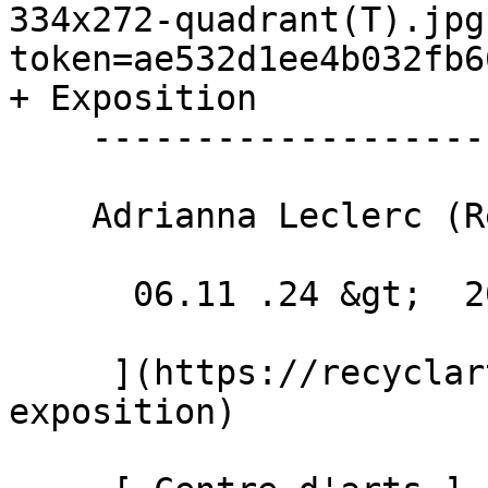
334x272-quadrant(T).jpg
token=ae532d1ee4b032fb6
+ Exposition 

    ------------------------

    Adrianna Leclerc (Reine de joie) + DJ Lee

      06.11 .24 &gt;  20.12 .24  

     ](https://recyclart.be/fr/agenda/vernissage-
exposition)
