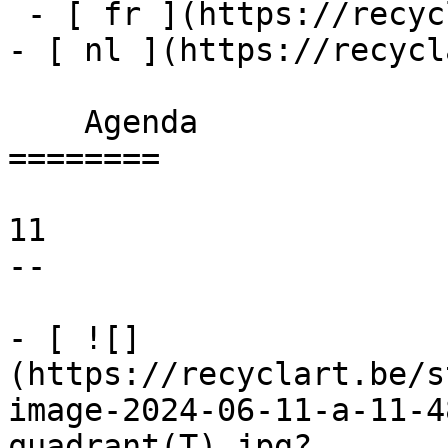
 - [ fr ](https://recyclart.be/fr/agenda)

- [ nl ](https://recycl
    Agenda 

========

11

--

- [ ![]
(https://recyclart.be/s
image-2024-06-11-a-11-4
quadrant(T).jpg?