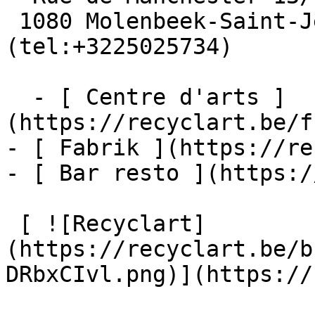
 1080 Molenbeek-Saint-Jean  [+32 2 502 57 34]
(tel:+3225025734)

  - [ Centre d'arts ]
(https://recyclart.be/f
- [ Fabrik ](https://re
- [ Bar resto ](https:/
 [ ![Recyclart]
(https://recyclart.be/b
DRbxCIvl.png)](https://