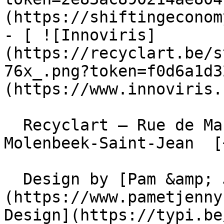
(https://shiftingeconom
- [ ![Innoviris]
(https://recyclart.be/s
76x_.png?token=f0d6a1d3
(https://www.innoviris.
  Recyclart – Rue de Manchester 13/15 , 1080 
Molenbeek-Saint-Jean  [
  Design by [Pam &amp; Jerry]
(https://www.pametjenny
Design](https://typi.be/