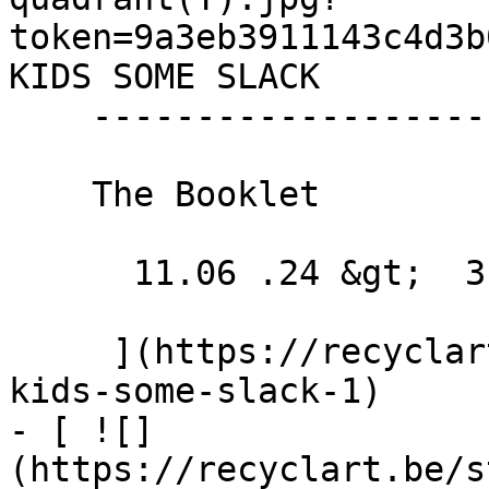
token=9a3eb3911143c4d3b
KIDS SOME SLACK 

    ------------------------

    The Booklet

      11.06 .24 &gt;  31.05 .25  

     ](https://recyclart.be/fr/agenda/cut-the-
kids-some-slack-1)

- [ ![]
(https://recyclart.be/s