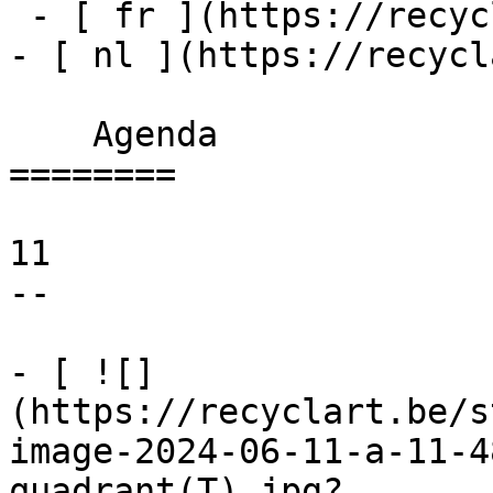
 - [ fr ](https://recyclart.be/fr/agenda)

- [ nl ](https://recycl
    Agenda 

========

11

--

- [ ![]
(https://recyclart.be/s
image-2024-06-11-a-11-4
quadrant(T).jpg?