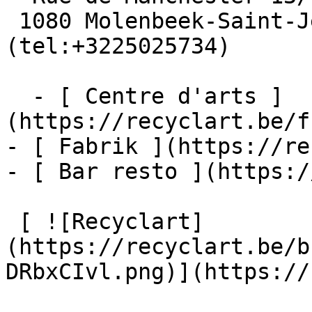
 1080 Molenbeek-Saint-Jean  [+32 2 502 57 34]
(tel:+3225025734)

  - [ Centre d'arts ]
(https://recyclart.be/f
- [ Fabrik ](https://re
- [ Bar resto ](https:/
 [ ![Recyclart]
(https://recyclart.be/b
DRbxCIvl.png)](https://