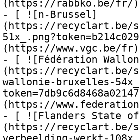
(https://rabbko.be/fr/)

- [ ![n-Brussel]
(https://recyclart.be/s
51x_.png?token=b214c029
(https://www.vgc.be/fr)

- [ ![Fédération Wallon
(https://recyclart.be/s
wallonie-bruxelles-54x_
token=7db9c6d8468a02147
(https://www.federation
- [ ![Flanders State of
(https://recyclart.be/s
verbeelding-werkt-108x_