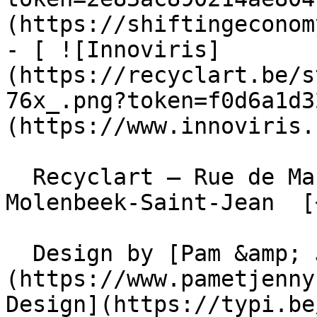
(https://shiftingeconom
- [ ![Innoviris]
(https://recyclart.be/s
76x_.png?token=f0d6a1d3
(https://www.innoviris.
  Recyclart – Rue de Manchester 13/15 , 1080 
Molenbeek-Saint-Jean  [
  Design by [Pam &amp; Jerry]
(https://www.pametjenny
Design](https://typi.be/