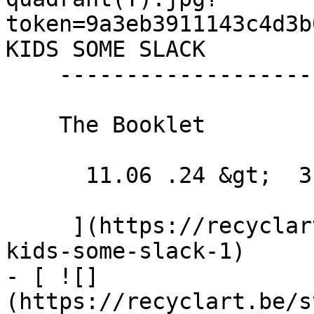
token=9a3eb3911143c4d3b
KIDS SOME SLACK 

    ------------------------

    The Booklet

      11.06 .24 &gt;  31.05 .25  

     ](https://recyclart.be/fr/agenda/cut-the-
kids-some-slack-1)

- [ ![]
(https://recyclart.be/s