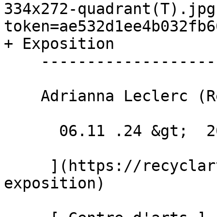
334x272-quadrant(T).jpg
token=ae532d1ee4b032fb6
+ Exposition 

    ------------------------

    Adrianna Leclerc (Reine de joie) + DJ Lee

      06.11 .24 &gt;  20.12 .24  

     ](https://recyclart.be/fr/agenda/vernissage-
exposition)
