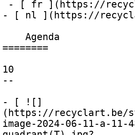
 - [ fr ](https://recyclart.be/fr/agenda)

- [ nl ](https://recycl
    Agenda 

========

10

--

- [ ![]
(https://recyclart.be/s
image-2024-06-11-a-11-4
quadrant(T).jpg?