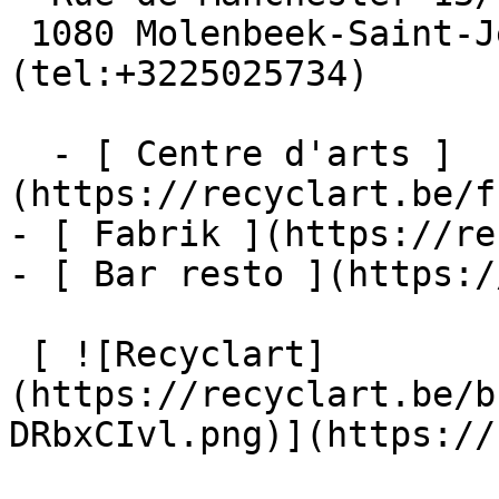
 1080 Molenbeek-Saint-Jean  [+32 2 502 57 34]
(tel:+3225025734)

  - [ Centre d'arts ]
(https://recyclart.be/f
- [ Fabrik ](https://re
- [ Bar resto ](https:/
 [ ![Recyclart]
(https://recyclart.be/b
DRbxCIvl.png)](https://