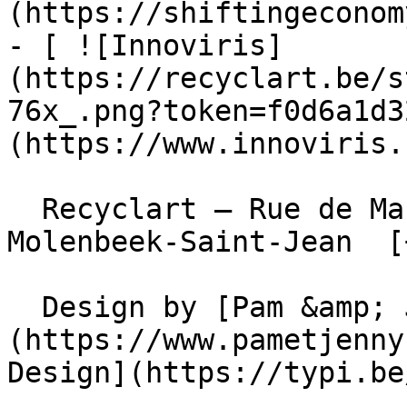
(https://shiftingeconom
- [ ![Innoviris]
(https://recyclart.be/s
76x_.png?token=f0d6a1d3
(https://www.innoviris.
  Recyclart – Rue de Manchester 13/15 , 1080 
Molenbeek-Saint-Jean  [
  Design by [Pam &amp; Jerry]
(https://www.pametjenny
Design](https://typi.be/