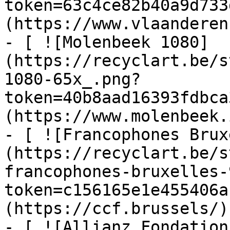
token=63c4ce82b40a9d733
(https://www.vlaanderen
- [ ![Molenbeek 1080]
(https://recyclart.be/s
1080-65x_.png?
token=40b8aad16393fdbca
(https://www.molenbeek.
- [ ![Francophones Brux
(https://recyclart.be/s
francophones-bruxelles-
token=c156165e1e455406a
(https://ccf.brussels/)

- [ ![Allianz Fondation