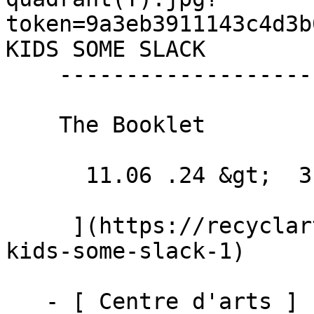
token=9a3eb3911143c4d3b
KIDS SOME SLACK 

    ------------------------

    The Booklet

      11.06 .24 &gt;  31.05 .25  

     ](https://recyclart.be/fr/agenda/cut-the-
kids-some-slack-1)

   - [ Centre d'arts ]