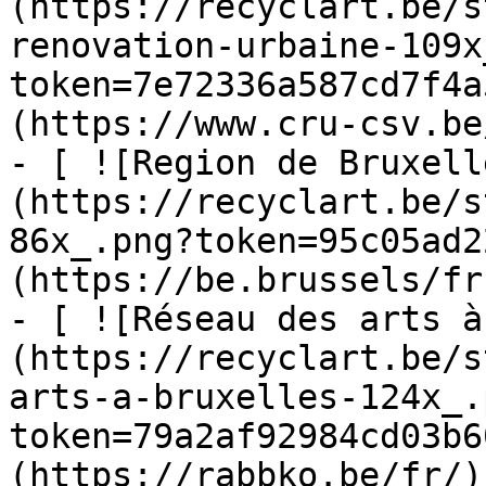
(https://recyclart.be/s
renovation-urbaine-109x
token=7e72336a587cd7f4a
(https://www.cru-csv.be/
- [ ![Region de Bruxell
(https://recyclart.be/s
86x_.png?token=95c05ad2
(https://be.brussels/fr)
- [ ![Réseau des arts à
(https://recyclart.be/s
arts-a-bruxelles-124x_.
token=79a2af92984cd03b6
(https://rabbko.be/fr/)
