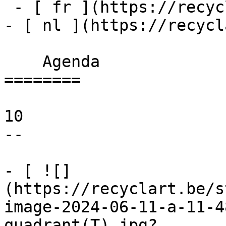
 - [ fr ](https://recyclart.be/fr/agenda)

- [ nl ](https://recycl
    Agenda 

========

10

--

- [ ![]
(https://recyclart.be/s
image-2024-06-11-a-11-4
quadrant(T).jpg?