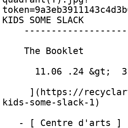
token=9a3eb3911143c4d3b
KIDS SOME SLACK 

    ------------------------

    The Booklet

      11.06 .24 &gt;  31.05 .25  

     ](https://recyclart.be/fr/agenda/cut-the-
kids-some-slack-1)

   - [ Centre d'arts ]