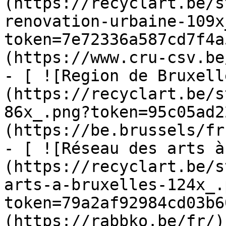
(https://recyclart.be/s
renovation-urbaine-109x
token=7e72336a587cd7f4a
(https://www.cru-csv.be/
- [ ![Region de Bruxell
(https://recyclart.be/s
86x_.png?token=95c05ad2
(https://be.brussels/fr)
- [ ![Réseau des arts à
(https://recyclart.be/s
arts-a-bruxelles-124x_.
token=79a2af92984cd03b6
(https://rabbko.be/fr/)
