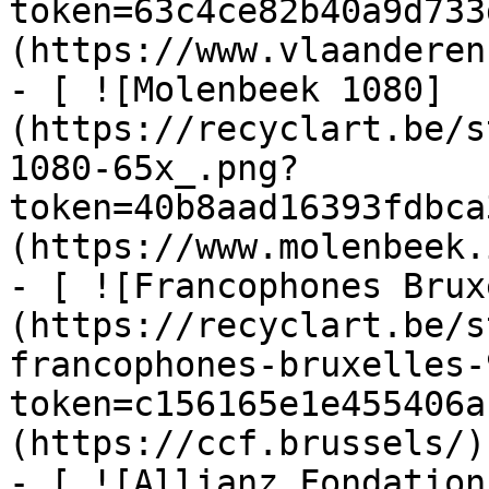
token=63c4ce82b40a9d733
(https://www.vlaanderen
- [ ![Molenbeek 1080]
(https://recyclart.be/s
1080-65x_.png?
token=40b8aad16393fdbca
(https://www.molenbeek.
- [ ![Francophones Brux
(https://recyclart.be/s
francophones-bruxelles-
token=c156165e1e455406a
(https://ccf.brussels/)

- [ ![Allianz Fondation