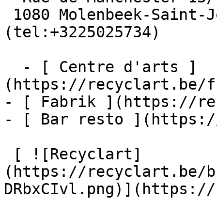
 1080 Molenbeek-Saint-Jean  [+32 2 502 57 34]
(tel:+3225025734)

  - [ Centre d'arts ]
(https://recyclart.be/f
- [ Fabrik ](https://re
- [ Bar resto ](https:/
 [ ![Recyclart]
(https://recyclart.be/b
DRbxCIvl.png)](https://