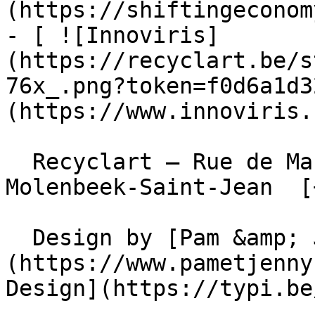
(https://shiftingeconom
- [ ![Innoviris]
(https://recyclart.be/s
76x_.png?token=f0d6a1d3
(https://www.innoviris.
  Recyclart – Rue de Manchester 13/15 , 1080 
Molenbeek-Saint-Jean  [
  Design by [Pam &amp; Jerry]
(https://www.pametjenny
Design](https://typi.be/