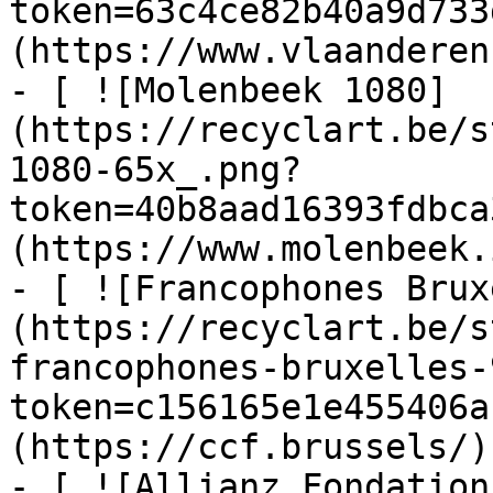
token=63c4ce82b40a9d733
(https://www.vlaanderen
- [ ![Molenbeek 1080]
(https://recyclart.be/s
1080-65x_.png?
token=40b8aad16393fdbca
(https://www.molenbeek.
- [ ![Francophones Brux
(https://recyclart.be/s
francophones-bruxelles-
token=c156165e1e455406a
(https://ccf.brussels/)

- [ ![Allianz Fondation