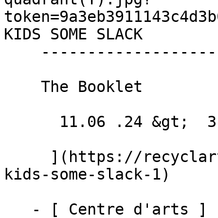
token=9a3eb3911143c4d3b
KIDS SOME SLACK 

    ------------------------

    The Booklet

      11.06 .24 &gt;  31.05 .25  

     ](https://recyclart.be/fr/agenda/cut-the-
kids-some-slack-1)

   - [ Centre d'arts ]