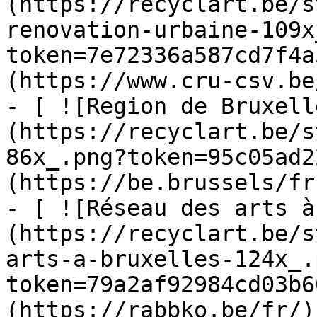
(https://recyclart.be/s
renovation-urbaine-109x
token=7e72336a587cd7f4a
(https://www.cru-csv.be/
- [ ![Region de Bruxell
(https://recyclart.be/s
86x_.png?token=95c05ad2
(https://be.brussels/fr)
- [ ![Réseau des arts à
(https://recyclart.be/s
arts-a-bruxelles-124x_.
token=79a2af92984cd03b6
(https://rabbko.be/fr/)
