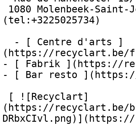
 1080 Molenbeek-Saint-Jean  [+32 2 502 57 34]
(tel:+3225025734)

  - [ Centre d'arts ]
(https://recyclart.be/f
- [ Fabrik ](https://re
- [ Bar resto ](https:/
 [ ![Recyclart]
(https://recyclart.be/b
DRbxCIvl.png)](https://