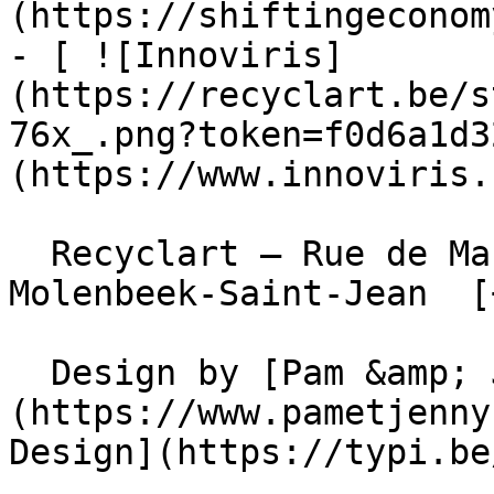
(https://shiftingeconom
- [ ![Innoviris]
(https://recyclart.be/s
76x_.png?token=f0d6a1d3
(https://www.innoviris.
  Recyclart – Rue de Manchester 13/15 , 1080 
Molenbeek-Saint-Jean  [
  Design by [Pam &amp; Jerry]
(https://www.pametjenny
Design](https://typi.be/