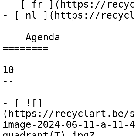
 - [ fr ](https://recyclart.be/fr/agenda)

- [ nl ](https://recycl
    Agenda 

========

10

--

- [ ![]
(https://recyclart.be/s
image-2024-06-11-a-11-4
quadrant(T).jpg?