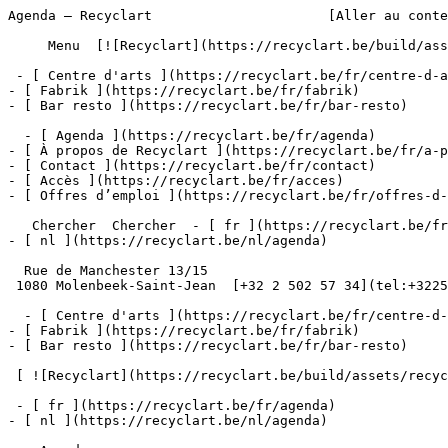
Agenda – Recyclart                      [Aller au conte
     Menu  [![Recyclart](https://recyclart.be/build/assets/recyclart-alt-vuiYlMn5.png)](https://recyclart.be/fr) 

 - [ Centre d'arts ](https://recyclart.be/fr/centre-d-arts)

- [ Fabrik ](https://recyclart.be/fr/fabrik)

- [ Bar resto ](https://recyclart.be/fr/bar-resto)

  - [ Agenda ](https://recyclart.be/fr/agenda)

- [ À propos de Recyclart ](https://recyclart.be/fr/a-p
- [ Contact ](https://recyclart.be/fr/contact)

- [ Accès ](https://recyclart.be/fr/acces)

- [ Offres d’emploi ](https://recyclart.be/fr/offres-d-
   Chercher  Chercher  - [ fr ](https://recyclart.be/fr/agenda)

- [ nl ](https://recyclart.be/nl/agenda)

  Rue de Manchester 13/15

 1080 Molenbeek-Saint-Jean  [+32 2 502 57 34](tel:+3225025734)

  - [ Centre d'arts ](https://recyclart.be/fr/centre-d-arts)

- [ Fabrik ](https://recyclart.be/fr/fabrik)

- [ Bar resto ](https://recyclart.be/fr/bar-resto)

 [ ![Recyclart](https://recyclart.be/build/assets/recyclart-DRbxCIvl.png)](https://recyclart.be/fr) 

 - [ fr ](https://recyclart.be/fr/agenda)

- [ nl ](https://recyclart.be/nl/agenda)
