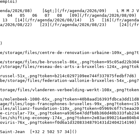
emploi)

   04   05   06   07   08   [09](/fr/agenda/2026/08/09) 
 13   [14](/fr/agenda/2026/08/14)   15   [16](/fr/agenda
/2026/08/22)   [23](/fr/agenda/2026/08/23)     [24](/fr/a
   

)

be/storage/files/centre-de-renovation-urbaine-109x_.png?t
e/storage/files/be-brussels-86x_.png?token=95c05ad22b304
/storage/files/reseau-des-arts-a-bruxelles-124x_.png?tok
russel-51x_.png?token=b214c0297109ee744f337075fedbf7d6) 
be/storage/files/federation-wallonie-bruxelles-54x_.png?
torage/files/vlanderen-verbeelding-werkt-108x_.png?toke
s/molenbeek-1080-65x_.png?token=40b8aad16393fdbca3dd11d8
age/files/logo-francophones-bruxelles-99x_.png?token=c15
iles/allianz-foundation-110x_.png?token=05969c6f7c5eaa20
e-circular-73x_.png?token=a9365e47ddfb8b360d40b333fab234
les/shifting-economy-174x_.png?token=2e83ac890214ae804b4
oviris-76x_.png?token=f0d6a1d32083348791431d2404214190) 