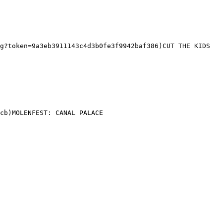
g?token=9a3eb3911143c4d3b0fe3f9942baf386)CUT THE KIDS 
cb)MOLENFEST: CANAL PALACE 
