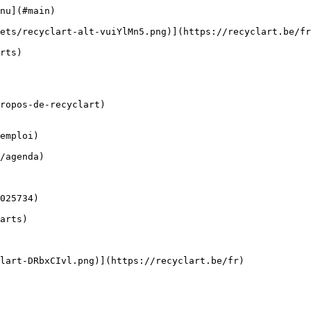
nu](#main) 

ropos-de-recyclart)

emploi)
