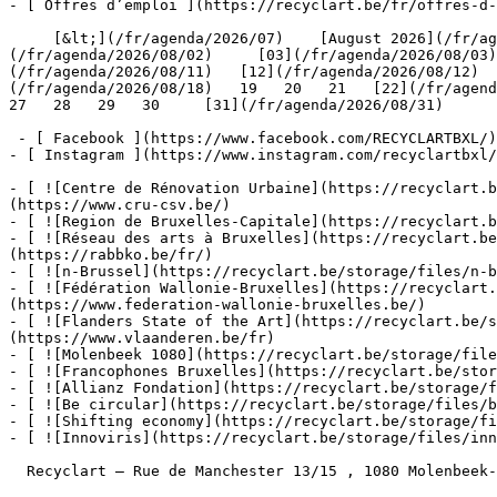
- [ Offres d’emploi ](https://recyclart.be/fr/offres-d-
     [&lt;](/fr/agenda/2026/07)    [August 2026](/fr/agenda/2026/08)    [&gt;](/fr/agenda/2026/09)    L M M J V S D         [01](/fr/agenda/2026/08/01)   [02]
(/fr/agenda/2026/08/02)     [03](/fr/agenda/2026/08/03)
(/fr/agenda/2026/08/11)   [12](/fr/agenda/2026/08/12)  
(/fr/agenda/2026/08/18)   19   20   21   [22](/fr/agenda
27   28   29   30     [31](/fr/agenda/2026/08/31)      
 - [ Facebook ](https://www.facebook.com/RECYCLARTBXL/)

- [ Instagram ](https://www.instagram.com/recyclartbxl/
- [ ![Centre de Rénovation Urbaine](https://recyclart.
(https://www.cru-csv.be/)

- [ ![Region de Bruxelles-Capitale](https://recyclart.b
- [ ![Réseau des arts à Bruxelles](https://recyclart.be
(https://rabbko.be/fr/)

- [ ![n-Brussel](https://recyclart.be/storage/files/n-b
- [ ![Fédération Wallonie-Bruxelles](https://recyclart.
(https://www.federation-wallonie-bruxelles.be/)

- [ ![Flanders State of the Art](https://recyclart.be/s
(https://www.vlaanderen.be/fr)

- [ ![Molenbeek 1080](https://recyclart.be/storage/file
- [ ![Francophones Bruxelles](https://recyclart.be/stor
- [ ![Allianz Fondation](https://recyclart.be/storage/f
- [ ![Be circular](https://recyclart.be/storage/files/b
- [ ![Shifting economy](https://recyclart.be/storage/fi
- [ ![Innoviris](https://recyclart.be/storage/files/inn
  Recyclart – Rue de Manchester 13/15 , 1080 Molenbeek-Saint-Jean  [+32 2 502 57 34]()  
