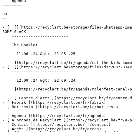
    Agenda 

========

09

--

- [ ![](https://recyclart.be/storage/files/whatsapp-ima
SOME SLACK 

    ------------------------

    The Booklet

      11.06 .24 &gt;  31.05 .25  

     ](https://recyclart.be/fr/agenda/cut-the-kids-some-slack-1)

- [ ![](https://recyclart.be/storage/files/dsc2687-334x
    ------------------------

      12.09 .24 &gt;  22.09 .24  

     ](https://recyclart.be/fr/agenda/molenfest-canal-palace)

   - [ Centre d'arts ](https://recyclart.be/fr/centre-d-arts)

- [ Fabrik ](https://recyclart.be/fr/fabrik)

- [ Bar resto ](https://recyclart.be/fr/bar-resto)

- [ Agenda ](https://recyclart.be/fr/agenda)

- [ À propos de Recyclart ](https://recyclart.be/fr/a-p
- [ Contact ](https://recyclart.be/fr/contact)

- [ Accès ](https://recyclart.be/fr/acces)
