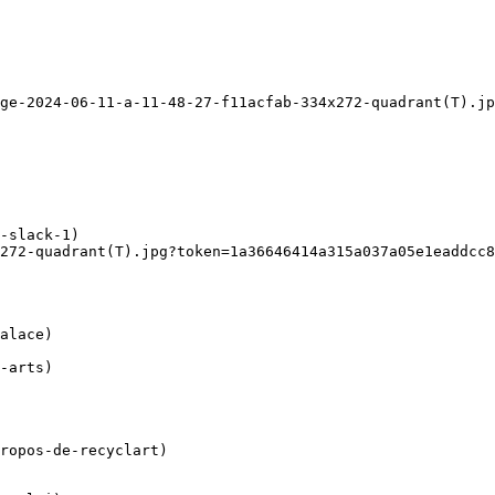
ge-2024-06-11-a-11-48-27-f11acfab-334x272-quadrant(T).jp
272-quadrant(T).jpg?token=1a36646414a315a037a05e1eaddcc8
ropos-de-recyclart)
