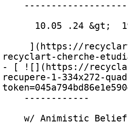
    ------------------------------------------

      10.05 .24 &gt;  19.05 .24  

     ](https://recyclart.be/fr/agenda/bar-resto-
recyclart-cherche-etudi
- [ ![](https://recycla
recupere-1-334x272-quad
token=045a794bd86e1e590e
    ------------

    w/ Animistic Beliefs + Fgy + Cr33p.exe + DTR
