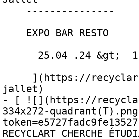
    ---------------

    EXPO BAR RESTO

      25.04 .24 &gt;  17.05 .24  

     ](https://recyclart.be/fr/agenda/marieke-
jallet)

- [ ![](https://recycla
334x272-quadrant(T).png
token=e5727fadc9fe13527
RECYCLART CHERCHE ÉTUDI