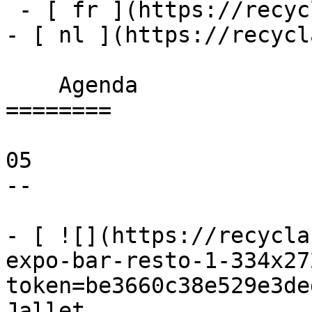
 - [ fr ](https://recyclart.be/fr/agenda)

- [ nl ](https://recycl
    Agenda 

========

05

--

- [ ![](https://recycla
expo-bar-resto-1-334x27
token=be3660c38e529e3de
Jallet 
