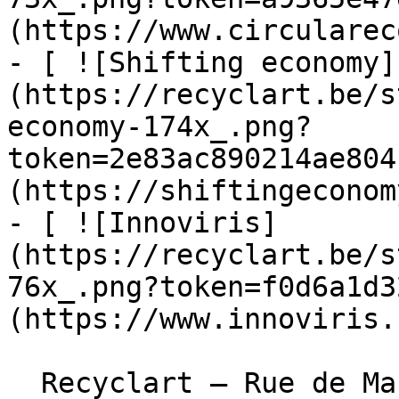
(https://www.circularec
- [ ![Shifting economy]
(https://recyclart.be/s
economy-174x_.png?
token=2e83ac890214ae804
(https://shiftingeconom
- [ ![Innoviris]
(https://recyclart.be/s
76x_.png?token=f0d6a1d3
(https://www.innoviris.
  Recyclart – Rue de Manchester 13/15 , 1080 