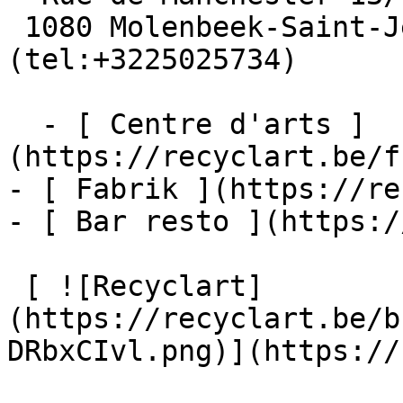
 1080 Molenbeek-Saint-Jean  [+32 2 502 57 34]
(tel:+3225025734)

  - [ Centre d'arts ]
(https://recyclart.be/f
- [ Fabrik ](https://re
- [ Bar resto ](https:/
 [ ![Recyclart]
(https://recyclart.be/b
DRbxCIvl.png)](https://