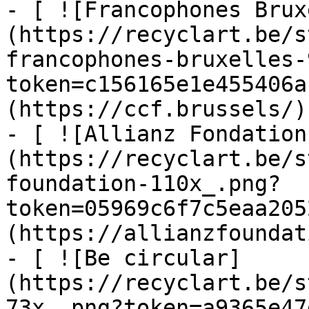
- [ ![Francophones Brux
(https://recyclart.be/s
francophones-bruxelles-
token=c156165e1e455406a
(https://ccf.brussels/)

- [ ![Allianz Fondation
(https://recyclart.be/s
foundation-110x_.png?
token=05969c6f7c5eaa205
(https://allianzfoundat
- [ ![Be circular]
(https://recyclart.be/s
73x_.png?token=a9365e47