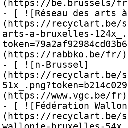
(https://be.brussels/fr)
- [ ![Réseau des arts à
(https://recyclart.be/s
arts-a-bruxelles-124x_.
token=79a2af92984cd03b6
(https://rabbko.be/fr/)

- [ ![n-Brussel]
(https://recyclart.be/s
51x_.png?token=b214c029
(https://www.vgc.be/fr)

- [ ![Fédération Wallon
(https://recyclart.be/s
wallonie-bruxelles-54x_