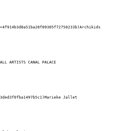
=4f914b3d8a51ba28f09305f72750233b)Archikids 

ALL ARTISTS CANAL PALACE 

3ded3f0fba1497b5c1)Marieke Jallet 
