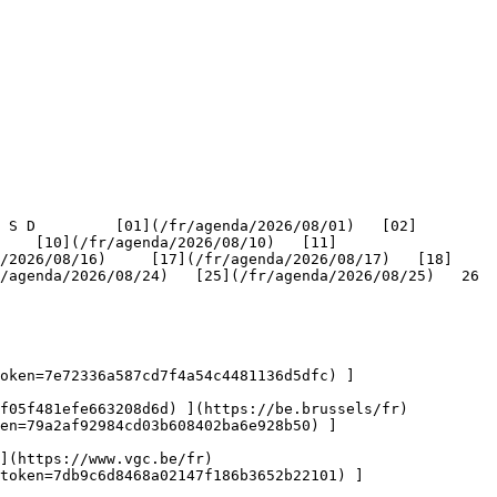
    [10](/fr/agenda/2026/08/10)   [11]
/2026/08/16)     [17](/fr/agenda/2026/08/17)   [18]
genda/2026/08/24)   [25](/fr/agenda/2026/08/25)   26   
oken=7e72336a587cd7f4a54c4481136d5dfc) ]
f05f481efe663208d6d) ](https://be.brussels/fr)

en=79a2af92984cd03b608402ba6e928b50) ]
](https://www.vgc.be/fr)

token=7db9c6d8468a02147f186b3652b22101) ]