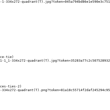
-1-334x272-quadrant(T).jpg?token=045a794bd86e1e590e3c751
1-1_1-334x272-quadrant(T).jpg?token=35283a77c2c507528932
-334x272-quadrant(T).png?token=81a18c55714f2daf245294c95