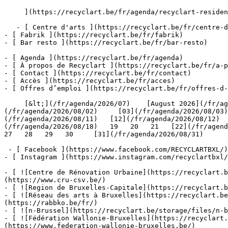
     ](https://recyclart.be/fr/agenda/recyclart-residences-ties-4)

   - [ Centre d'arts ](https://recyclart.be/fr/centre-d-arts)

- [ Fabrik ](https://recyclart.be/fr/fabrik)

- [ Bar resto ](https://recyclart.be/fr/bar-resto)

- [ Agenda ](https://recyclart.be/fr/agenda)

- [ À propos de Recyclart ](https://recyclart.be/fr/a-p
- [ Contact ](https://recyclart.be/fr/contact)

- [ Accès ](https://recyclart.be/fr/acces)

- [ Offres d’emploi ](https://recyclart.be/fr/offres-d-
     [&lt;](/fr/agenda/2026/07)    [August 2026](/fr/agenda/2026/08)    [&gt;](/fr/agenda/2026/09)    L M M J V S D         [01](/fr/agenda/2026/08/01)   [02]
(/fr/agenda/2026/08/02)     [03](/fr/agenda/2026/08/03)
(/fr/agenda/2026/08/11)   [12](/fr/agenda/2026/08/12)  
(/fr/agenda/2026/08/18)   19   20   21   [22](/fr/agenda
27   28   29   30     [31](/fr/agenda/2026/08/31)      
 - [ Facebook ](https://www.facebook.com/RECYCLARTBXL/)

- [ Instagram ](https://www.instagram.com/recyclartbxl/
- [ ![Centre de Rénovation Urbaine](https://recyclart.
(https://www.cru-csv.be/)

- [ ![Region de Bruxelles-Capitale](https://recyclart.b
- [ ![Réseau des arts à Bruxelles](https://recyclart.be
(https://rabbko.be/fr/)

- [ ![n-Brussel](https://recyclart.be/storage/files/n-b
- [ ![Fédération Wallonie-Bruxelles](https://recyclart.
(https://www.federation-wallonie-bruxelles.be/)
