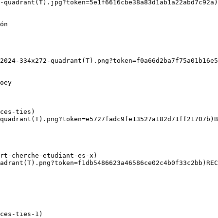
-quadrant(T).jpg?token=5e1f6616cbe38a83d1ab1a22abd7c92a)
2024-334x272-quadrant(T).png?token=f0a66d2ba7f75a01b16e5
quadrant(T).png?token=e5727fadc9fe13527a182d71ff21707b)B
adrant(T).png?token=f1db5486623a46586ce02c4b0f33c2bb)REC