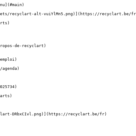
nu](#main) 

ropos-de-recyclart)

emploi)
