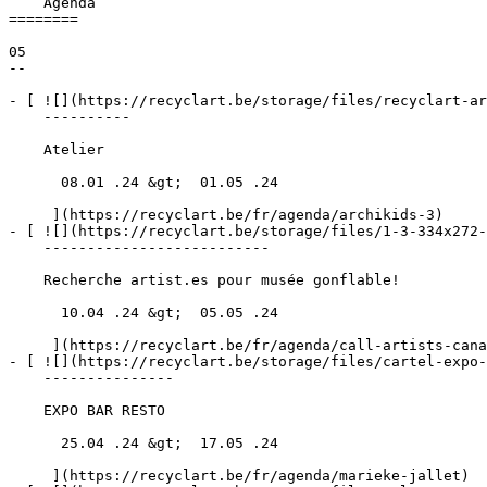
    Agenda 

========

05

--

- [ ![](https://recyclart.be/storage/files/recyclart-ar
    ----------

    Atelier

      08.01 .24 &gt;  01.05 .24  

     ](https://recyclart.be/fr/agenda/archikids-3)

- [ ![](https://recyclart.be/storage/files/1-3-334x272-
    --------------------------

    Recherche artist.es pour musée gonflable!

      10.04 .24 &gt;  05.05 .24  

     ](https://recyclart.be/fr/agenda/call-artists-canal-palace)

- [ ![](https://recyclart.be/storage/files/cartel-expo-
    ---------------

    EXPO BAR RESTO

      25.04 .24 &gt;  17.05 .24  

     ](https://recyclart.be/fr/agenda/marieke-jallet)
