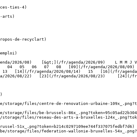
ropos-de-recyclart)

emploi)

   04   05   06   07   08   [09](/fr/agenda/2026/08/09) 
 13   [14](/fr/agenda/2026/08/14)   15   [16](/fr/agenda
/2026/08/22)   [23](/fr/agenda/2026/08/23)     [24](/fr/a
   

)

be/storage/files/centre-de-renovation-urbaine-109x_.png?t
e/storage/files/be-brussels-86x_.png?token=95c05ad22b304
/storage/files/reseau-des-arts-a-bruxelles-124x_.png?tok
russel-51x_.png?token=b214c0297109ee744f337075fedbf7d6) 
be/storage/files/federation-wallonie-bruxelles-54x_.png?