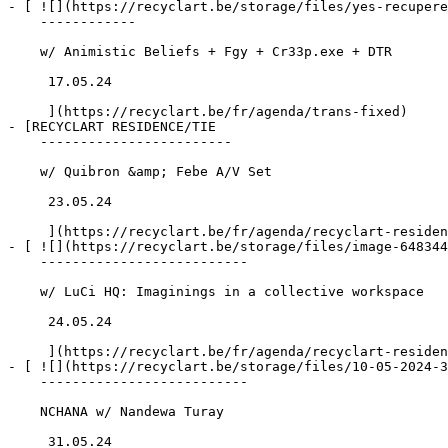
- [ ![](https://recyclart.be/storage/files/yes-recupere
    ------------

    w/ Animistic Beliefs + Fgy + Cr33p.exe + DTR

     17.05.24 

     ](https://recyclart.be/fr/agenda/trans-fixed)

- [RECYCLART RESIDENCE/TIE 

    ------------------------

    w/ Quibron &amp; Febe A/V Set

     23.05.24 

     ](https://recyclart.be/fr/agenda/recyclart-residence-tie)

- [ ![](https://recyclart.be/storage/files/image-648344
    --------------------------

    w/ LuCi HQ: Imaginings in a collective workspace

     24.05.24 

     ](https://recyclart.be/fr/agenda/recyclart-residences-ties-2)

- [ ![](https://recyclart.be/storage/files/10-05-2024-3
    --------------------------

    NCHANA w/ Nandewa Turay

     31.05.24 
