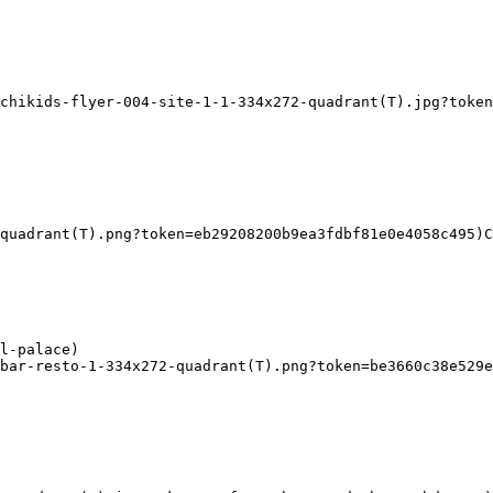
chikids-flyer-004-site-1-1-334x272-quadrant(T).jpg?token
quadrant(T).png?token=eb29208200b9ea3fdbf81e0e4058c495)C
bar-resto-1-334x272-quadrant(T).png?token=be3660c38e529e