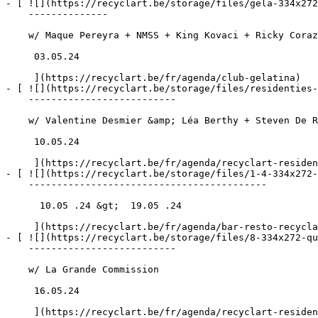
- [ ![](https://recyclart.be/storage/files/gela-334x272
    --------------

    w/ Maque Pereyra + NMSS + King Kovaci + Ricky Corazón

     03.05.24 

     ](https://recyclart.be/fr/agenda/club-gelatina)

- [ ![](https://recyclart.be/storage/files/residenties-
    --------------------------

    w/ Valentine Desmier &amp; Léa Berthy + Steven De Roey

     10.05.24 

     ](https://recyclart.be/fr/agenda/recyclart-residences-ties)

- [ ![](https://recyclart.be/storage/files/1-4-334x272-
    ------------------------------------------

      10.05 .24 &gt;  19.05 .24  

     ](https://recyclart.be/fr/agenda/bar-resto-recyclart-cherche-etudiant-es-x)

- [ ![](https://recyclart.be/storage/files/8-334x272-qu
    --------------------------

    w/ La Grande Commission

     16.05.24 

     ](https://recyclart.be/fr/agenda/recyclart-residences-ties-1)
