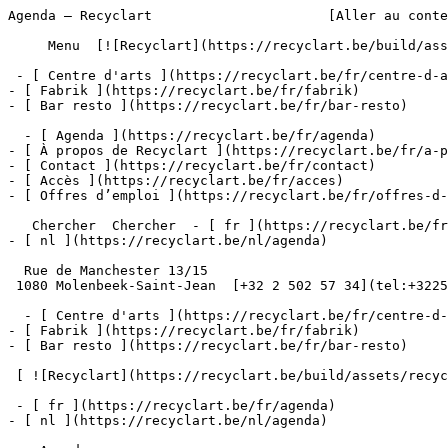
Agenda – Recyclart                      [Aller au conte
     Menu  [![Recyclart](https://recyclart.be/build/assets/recyclart-alt-vuiYlMn5.png)](https://recyclart.be/fr) 

 - [ Centre d'arts ](https://recyclart.be/fr/centre-d-arts)

- [ Fabrik ](https://recyclart.be/fr/fabrik)

- [ Bar resto ](https://recyclart.be/fr/bar-resto)

  - [ Agenda ](https://recyclart.be/fr/agenda)

- [ À propos de Recyclart ](https://recyclart.be/fr/a-p
- [ Contact ](https://recyclart.be/fr/contact)

- [ Accès ](https://recyclart.be/fr/acces)

- [ Offres d’emploi ](https://recyclart.be/fr/offres-d-
   Chercher  Chercher  - [ fr ](https://recyclart.be/fr/agenda)

- [ nl ](https://recyclart.be/nl/agenda)

  Rue de Manchester 13/15

 1080 Molenbeek-Saint-Jean  [+32 2 502 57 34](tel:+3225025734)

  - [ Centre d'arts ](https://recyclart.be/fr/centre-d-arts)

- [ Fabrik ](https://recyclart.be/fr/fabrik)

- [ Bar resto ](https://recyclart.be/fr/bar-resto)

 [ ![Recyclart](https://recyclart.be/build/assets/recyclart-DRbxCIvl.png)](https://recyclart.be/fr) 

 - [ fr ](https://recyclart.be/fr/agenda)

- [ nl ](https://recyclart.be/nl/agenda)
