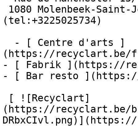
 1080 Molenbeek-Saint-Jean  [+32 2 502 57 34]
(tel:+3225025734)

  - [ Centre d'arts ]
(https://recyclart.be/f
- [ Fabrik ](https://re
- [ Bar resto ](https:/
 [ ![Recyclart]
(https://recyclart.be/b
DRbxCIvl.png)](https://