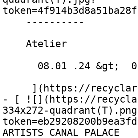
token=4f914b3d8a51ba28f
    ----------

    Atelier

      08.01 .24 &gt;  01.05 .24  

     ](https://recyclart.be/fr/agenda/archikids-3)

- [ ![](https://recycla
334x272-quadrant(T).png
token=eb29208200b9ea3fd
ARTISTS CANAL PALACE 
