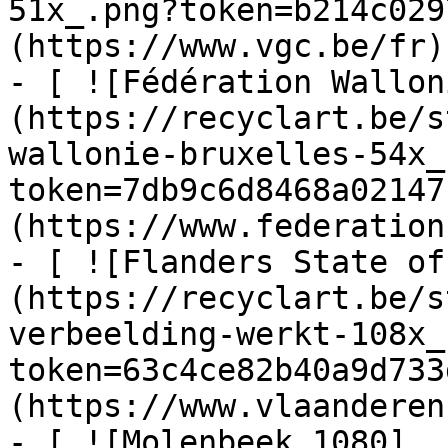
51x_.png?token=b214c029
(https://www.vgc.be/fr)

- [ ![Fédération Wallon
(https://recyclart.be/s
wallonie-bruxelles-54x_
token=7db9c6d8468a02147
(https://www.federation
- [ ![Flanders State of
(https://recyclart.be/s
verbeelding-werkt-108x_
token=63c4ce82b40a9d733
(https://www.vlaanderen
- [ ![Molenbeek 1080]