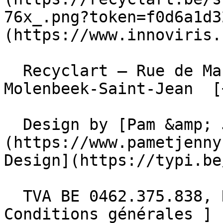
76x_.png?token=f0d6a1d3
(https://www.innoviris.
  Recyclart – Rue de Manchester 13/15 , 1080 
Molenbeek-Saint-Jean  [
  Design by [Pam &amp; Jerry]
(https://www.pametjenny
Design](https://typi.be/
  TVA BE 0462.375.838, RPM Bruxelles  - [ 
Conditions générales ]