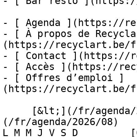
- [ Bar resto ](https:/
- [ Agenda ](https://re
- [ À propos de Recycla
(https://recyclart.be/f
- [ Contact ](https://r
- [ Accès ](https://rec
- [ Offres d’emploi ]
(https://recyclart.be/f
     [&lt;](/fr/agenda/2026/07)    [August 2026]
(/fr/agenda/2026/08)    [
L M M J V S D         [0