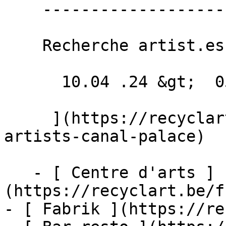
    --------------------------

    Recherche artist.es pour musée gonflable!

      10.04 .24 &gt;  05.05 .24  

     ](https://recyclart.be/fr/agenda/call-
artists-canal-palace)

   - [ Centre d'arts ]
(https://recyclart.be/f
- [ Fabrik ](https://re