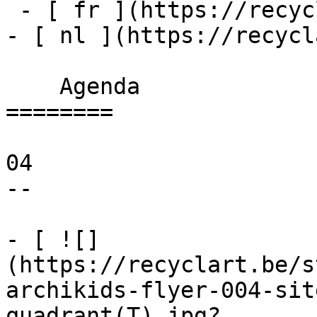
 - [ fr ](https://recyclart.be/fr/agenda)

- [ nl ](https://recycl
    Agenda 

========

04

--

- [ ![]
(https://recyclart.be/s
archikids-flyer-004-sit
quadrant(T).jpg?