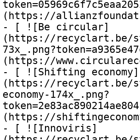
token=05969c6f7c5eaa205
(https://allianzfoundat
- [ ![Be circular]
(https://recyclart.be/s
73x_.png?token=a9365e47
(https://www.circularec
- [ ![Shifting economy]
(https://recyclart.be/s
economy-174x_.png?
token=2e83ac890214ae804
(https://shiftingeconom
- [ ![Innoviris]
(https://recyclart.be/s