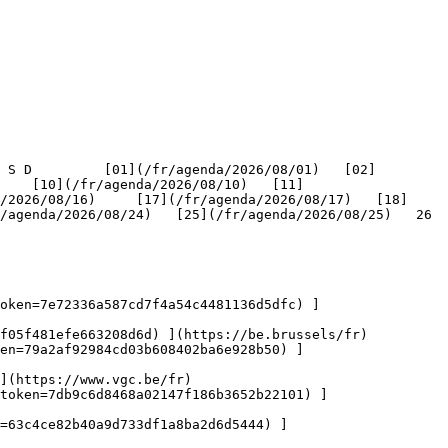
    [10](/fr/agenda/2026/08/10)   [11]
/2026/08/16)     [17](/fr/agenda/2026/08/17)   [18]
genda/2026/08/24)   [25](/fr/agenda/2026/08/25)   26   
oken=7e72336a587cd7f4a54c4481136d5dfc) ]
f05f481efe663208d6d) ](https://be.brussels/fr)

en=79a2af92984cd03b608402ba6e928b50) ]
](https://www.vgc.be/fr)

token=7db9c6d8468a02147f186b3652b22101) ]
n=63c4ce82b40a9d733df1a8ba2d6d5444) ]