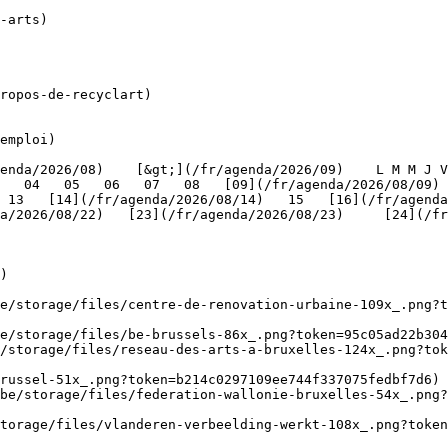
ropos-de-recyclart)

emploi)

   04   05   06   07   08   [09](/fr/agenda/2026/08/09) 
 13   [14](/fr/agenda/2026/08/14)   15   [16](/fr/agenda
/2026/08/22)   [23](/fr/agenda/2026/08/23)     [24](/fr/a
   

)

be/storage/files/centre-de-renovation-urbaine-109x_.png?t
e/storage/files/be-brussels-86x_.png?token=95c05ad22b304
/storage/files/reseau-des-arts-a-bruxelles-124x_.png?tok
russel-51x_.png?token=b214c0297109ee744f337075fedbf7d6) 
be/storage/files/federation-wallonie-bruxelles-54x_.png?
torage/files/vlanderen-verbeelding-werkt-108x_.png?toke