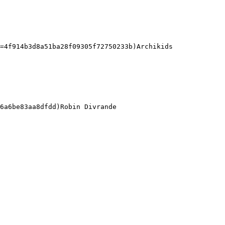
=4f914b3d8a51ba28f09305f72750233b)Archikids 

6a6be83aa8dfdd)Robin Divrande 
