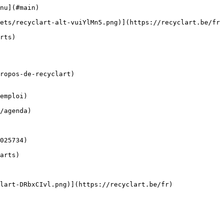
nu](#main) 

ropos-de-recyclart)

emploi)
