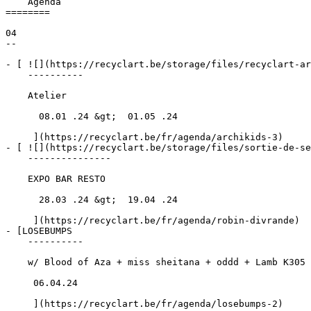
    Agenda 

========

04

--

- [ ![](https://recyclart.be/storage/files/recyclart-ar
    ----------

    Atelier

      08.01 .24 &gt;  01.05 .24  

     ](https://recyclart.be/fr/agenda/archikids-3)

- [ ![](https://recyclart.be/storage/files/sortie-de-se
    ---------------

    EXPO BAR RESTO

      28.03 .24 &gt;  19.04 .24  

     ](https://recyclart.be/fr/agenda/robin-divrande)

- [LOSEBUMPS 

    ----------

    w/ Blood of Aza + miss sheitana + oddd + Lamb K305 + Lapinocretino + Golce

     06.04.24 

     ](https://recyclart.be/fr/agenda/losebumps-2)
