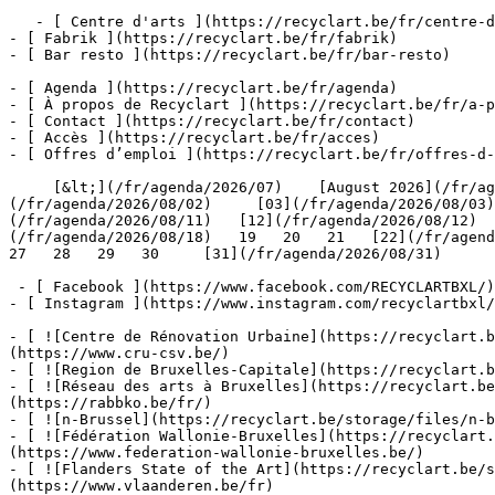
   - [ Centre d'arts ](https://recyclart.be/fr/centre-d-arts)

- [ Fabrik ](https://recyclart.be/fr/fabrik)

- [ Bar resto ](https://recyclart.be/fr/bar-resto)

- [ Agenda ](https://recyclart.be/fr/agenda)

- [ À propos de Recyclart ](https://recyclart.be/fr/a-p
- [ Contact ](https://recyclart.be/fr/contact)

- [ Accès ](https://recyclart.be/fr/acces)

- [ Offres d’emploi ](https://recyclart.be/fr/offres-d-
     [&lt;](/fr/agenda/2026/07)    [August 2026](/fr/agenda/2026/08)    [&gt;](/fr/agenda/2026/09)    L M M J V S D         [01](/fr/agenda/2026/08/01)   [02]
(/fr/agenda/2026/08/02)     [03](/fr/agenda/2026/08/03)
(/fr/agenda/2026/08/11)   [12](/fr/agenda/2026/08/12)  
(/fr/agenda/2026/08/18)   19   20   21   [22](/fr/agenda
27   28   29   30     [31](/fr/agenda/2026/08/31)      
 - [ Facebook ](https://www.facebook.com/RECYCLARTBXL/)

- [ Instagram ](https://www.instagram.com/recyclartbxl/
- [ ![Centre de Rénovation Urbaine](https://recyclart.
(https://www.cru-csv.be/)

- [ ![Region de Bruxelles-Capitale](https://recyclart.b
- [ ![Réseau des arts à Bruxelles](https://recyclart.be
(https://rabbko.be/fr/)

- [ ![n-Brussel](https://recyclart.be/storage/files/n-b
- [ ![Fédération Wallonie-Bruxelles](https://recyclart.
(https://www.federation-wallonie-bruxelles.be/)

- [ ![Flanders State of the Art](https://recyclart.be/s
(https://www.vlaanderen.be/fr)
