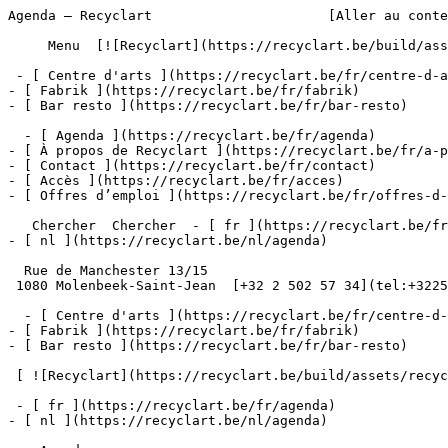
Agenda – Recyclart                      [Aller au conte
     Menu  [![Recyclart](https://recyclart.be/build/assets/recyclart-alt-vuiYlMn5.png)](https://recyclart.be/fr) 

 - [ Centre d'arts ](https://recyclart.be/fr/centre-d-arts)

- [ Fabrik ](https://recyclart.be/fr/fabrik)

- [ Bar resto ](https://recyclart.be/fr/bar-resto)

  - [ Agenda ](https://recyclart.be/fr/agenda)

- [ À propos de Recyclart ](https://recyclart.be/fr/a-p
- [ Contact ](https://recyclart.be/fr/contact)

- [ Accès ](https://recyclart.be/fr/acces)

- [ Offres d’emploi ](https://recyclart.be/fr/offres-d-
   Chercher  Chercher  - [ fr ](https://recyclart.be/fr/agenda)

- [ nl ](https://recyclart.be/nl/agenda)

  Rue de Manchester 13/15

 1080 Molenbeek-Saint-Jean  [+32 2 502 57 34](tel:+3225025734)

  - [ Centre d'arts ](https://recyclart.be/fr/centre-d-arts)

- [ Fabrik ](https://recyclart.be/fr/fabrik)

- [ Bar resto ](https://recyclart.be/fr/bar-resto)

 [ ![Recyclart](https://recyclart.be/build/assets/recyclart-DRbxCIvl.png)](https://recyclart.be/fr) 

 - [ fr ](https://recyclart.be/fr/agenda)

- [ nl ](https://recyclart.be/nl/agenda)
