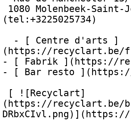
 1080 Molenbeek-Saint-Jean  [+32 2 502 57 34]
(tel:+3225025734)

  - [ Centre d'arts ]
(https://recyclart.be/f
- [ Fabrik ](https://re
- [ Bar resto ](https:/
 [ ![Recyclart]
(https://recyclart.be/b
DRbxCIvl.png)](https://