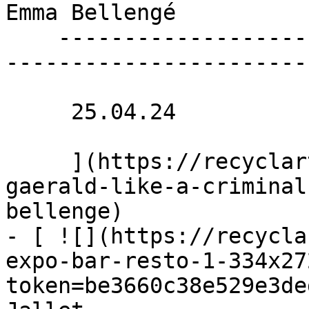
Emma Bellengé 

    ----------------------------------------------
------------------------
     25.04.24 

     ](https://recyclart.be/fr/agenda/honeyponey-
gaerald-like-a-criminal
bellenge)

- [ ![](https://recycla
expo-bar-resto-1-334x27
token=be3660c38e529e3de