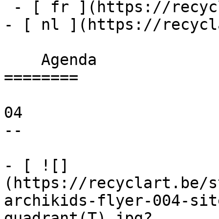
 - [ fr ](https://recyclart.be/fr/agenda)

- [ nl ](https://recycl
    Agenda 

========

04

--

- [ ![]
(https://recyclart.be/s
archikids-flyer-004-sit
quadrant(T).jpg?