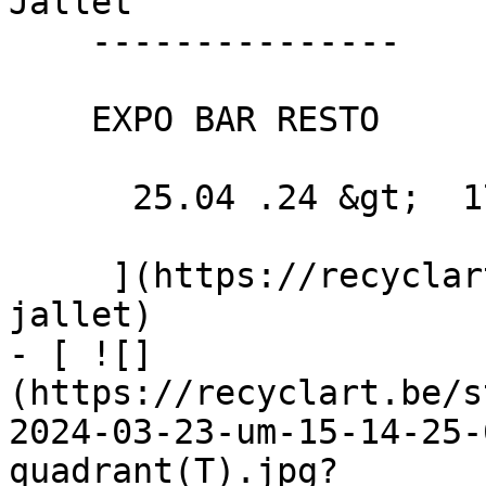
Jallet 

    ---------------

    EXPO BAR RESTO

      25.04 .24 &gt;  17.05 .24  

     ](https://recyclart.be/fr/agenda/marieke-
jallet)

- [ ![]
(https://recyclart.be/s
2024-03-23-um-15-14-25-
quadrant(T).jpg?