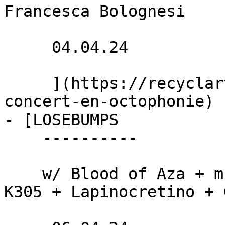
Francesca Bolognesi

     04.04.24 

     ](https://recyclart.be/fr/agenda/acsr-ecoute-
concert-en-octophonie)

- [LOSEBUMPS 

    ----------

    w/ Blood of Aza + miss sheitana + oddd + Lamb 
K305 + Lapinocretino + 