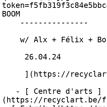
token=f5fb319f3c84e5bbc
BOOM 

    ---------------

    w/ Alx + Félix + Boutchibou + Angèle Virago

     26.04.24 

     ](https://recyclart.be/fr/agenda/bum-boom)

   - [ Centre d'arts ]
(https://recyclart.be/f