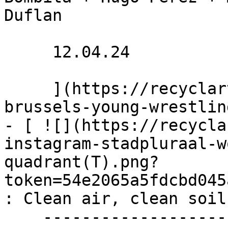
Duflan

     12.04.24 

     ](https://recyclart.be/fr/agenda/recycatch-x-
brussels-young-wrestlin
- [ ![](https://recycla
instagram-stadpluraal-w
quadrant(T).png?
token=54e2065a5fdcbd045
: Clean air, clean soils
    ------------------------------------
