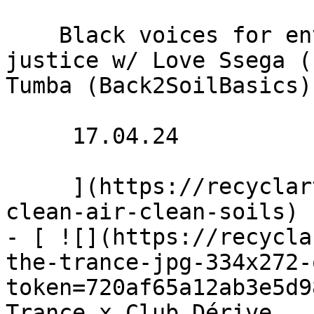
    Black voices for environmental and social 
justice w/ Love Ssega (
Tumba (Back2SoilBasics)

     17.04.24 

     ](https://recyclart.be/fr/agenda/stadpluraal-
clean-air-clean-soils)

- [ ![](https://recycla
the-trance-jpg-334x272-
token=720af65a12ab3e5d9
Trance x Club Dérive 
