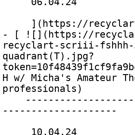
     06.04.24 

     ](https://recyclart.be/fr/agenda/losebumps-2)

- [ ![](https://recycla
recyclart-scriii-fshhh-
quadrant(T).jpg?
token=10f48439f1cf9fa9b
H w/ Micha's Amateur Th
professionals) 

    ----------------------------------------------
--------------------

     10.04.24 
