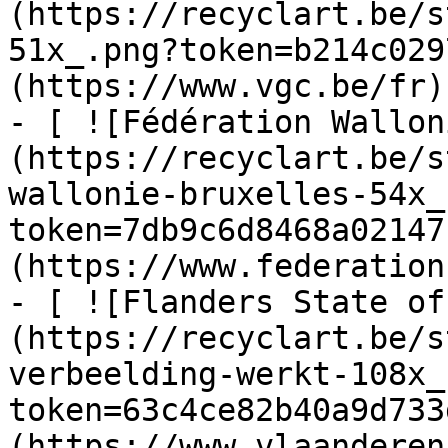
(https://recyclart.be/s
51x_.png?token=b214c029
(https://www.vgc.be/fr)

- [ ![Fédération Wallon
(https://recyclart.be/s
wallonie-bruxelles-54x_
token=7db9c6d8468a02147
(https://www.federation
- [ ![Flanders State of
(https://recyclart.be/s
verbeelding-werkt-108x_
token=63c4ce82b40a9d733
(https://www.vlaanderen