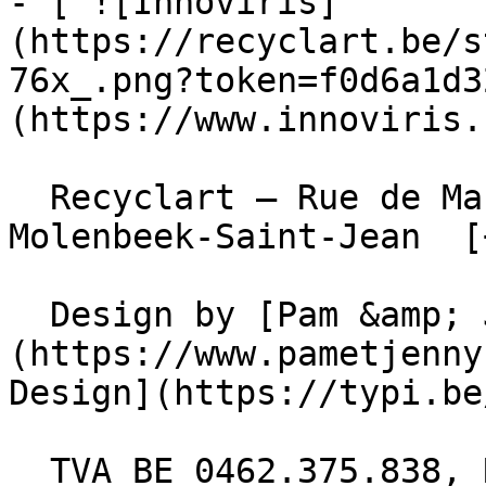
- [ ![Innoviris]
(https://recyclart.be/s
76x_.png?token=f0d6a1d3
(https://www.innoviris.
  Recyclart – Rue de Manchester 13/15 , 1080 
Molenbeek-Saint-Jean  [
  Design by [Pam &amp; Jerry]
(https://www.pametjenny
Design](https://typi.be/
  TVA BE 0462.375.838, RPM Bruxelles  - [ 