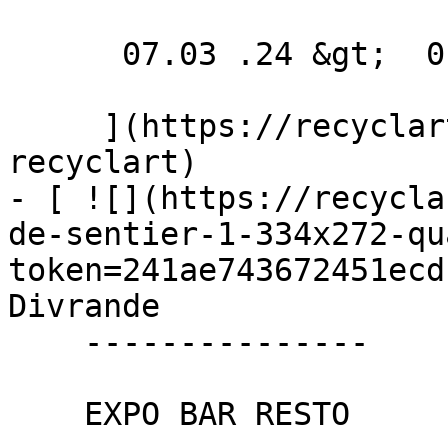
      07.03 .24 &gt;  01.04 .24  

     ](https://recyclart.be/fr/agenda/you-x-
recyclart)

- [ ![](https://recycla
de-sentier-1-334x272-qu
token=241ae743672451ecd
Divrande 

    ---------------

    EXPO BAR RESTO
