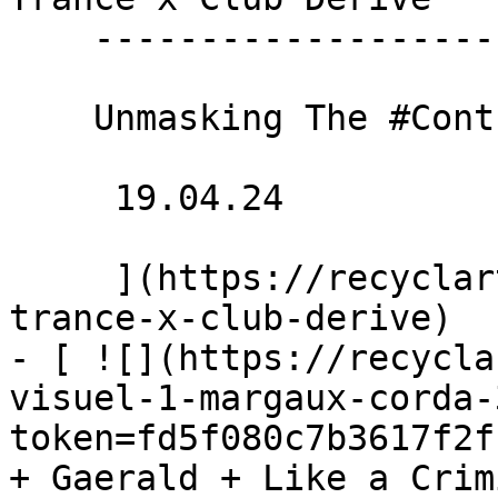
    -------------------------------

    Unmasking The #Controversy

     19.04.24 

     ](https://recyclart.be/fr/agenda/spill-the-
trance-x-club-derive)

- [ ![](https://recycla
visuel-1-margaux-corda-
token=fd5f080c7b3617f2f
+ Gaerald + Like a Crim