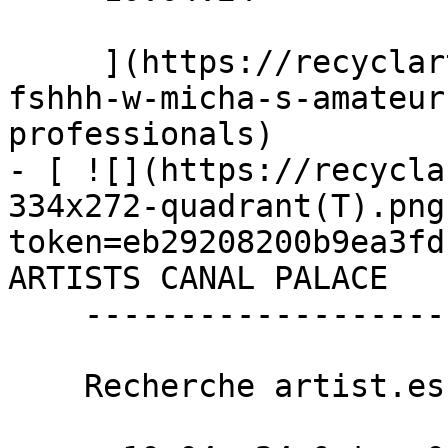
     ](https://recyclart.be/fr/agenda/scriii-
fshhh-w-micha-s-amateur
professionals)

- [ ![](https://recycla
334x272-quadrant(T).png
token=eb29208200b9ea3fd
ARTISTS CANAL PALACE 

    --------------------------

    Recherche artist.es pour musée gonflable!
