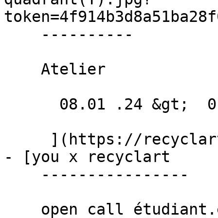
token=4f914b3d8a51ba28f
    ----------

    Atelier

      08.01 .24 &gt;  01.05 .24  

     ](https://recyclart.be/fr/agenda/archikids-3)

- [you x recyclart 

    ----------------

    open call étudiant.es.x
