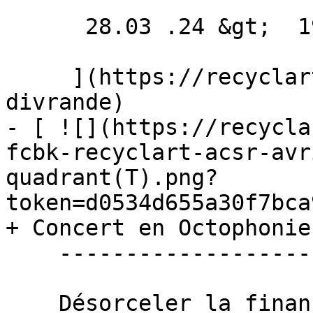
      28.03 .24 &gt;  19.04 .24  

     ](https://recyclart.be/fr/agenda/robin-
divrande)

- [ ![](https://recycla
fcbk-recyclart-acsr-avr
quadrant(T).png?
token=d0534d655a30f7bca
+ Concert en Octophonie 
    ------------------------------------

    Désorceler la finance + Benoit Bories &amp; 