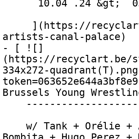
      10.04 .24 &gt;  05.05 .24  

     ](https://recyclart.be/fr/agenda/call-
artists-canal-palace)

- [ ![]
(https://recyclart.be/s
334x272-quadrant(T).png
token=063652e644a3bf8e9
Brussels Young Wrestlin
    -------------------------------------------

    w/ Tank + Orélie + Anastasia Bardot + Angel’s 
Bombita + Hugo Perez + 