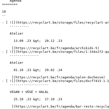
    Agenda 

========

10

--

- [ ![](https://recyclart.be/storage/files/recyclart-ar
    ----------

    Atelier

      13.09 .23 &gt;  20.12 .23  

     ](https://recyclart.be/fr/agenda/archikids-5)

- [ ![](https://recyclart.be/storage/files/1-334x272-qu
    ---------------

    Atelier

      01.10 .23 &gt;  29.02 .24  

     ](https://recyclart.be/fr/agenda/salon-duchesse)

- [ ![](https://recyclart.be/storage/files/dscf7415-1-1
    --------------------

    VEGAN + VÉGÉ + HALAL

      25.10 .23 &gt;  27.10 .23  

     ](https://recyclart.be/fr/agenda/bar-resto-recyclart-2)
