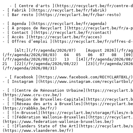
   - [ Centre d'arts ](https://recyclart.be/fr/centre-d-arts)

- [ Fabrik ](https://recyclart.be/fr/fabrik)

- [ Bar resto ](https://recyclart.be/fr/bar-resto)

- [ Agenda ](https://recyclart.be/fr/agenda)

- [ À propos de Recyclart ](https://recyclart.be/fr/a-p
- [ Contact ](https://recyclart.be/fr/contact)

- [ Accès ](https://recyclart.be/fr/acces)

- [ Offres d’emploi ](https://recyclart.be/fr/offres-d-
     [&lt;](/fr/agenda/2026/07)    [August 2026](/fr/agenda/2026/08)    [&gt;](/fr/agenda/2026/09)    L M M J V S D         01   [02](/fr/agenda/2026/08/02)     [03]
(/fr/agenda/2026/08/03)   04   05   06   07   08   [09]
(/fr/agenda/2026/08/12)   13   [14](/fr/agenda/2026/08/1
21   [22](/fr/agenda/2026/08/22)   [23](/fr/agenda/2026
(/fr/agenda/2026/08/31)         

 - [ Facebook ](https://www.facebook.com/RECYCLARTBXL/)

- [ Instagram ](https://www.instagram.com/recyclartbxl/
- [ ![Centre de Rénovation Urbaine](https://recyclart.
(https://www.cru-csv.be/)

- [ ![Region de Bruxelles-Capitale](https://recyclart.b
- [ ![Réseau des arts à Bruxelles](https://recyclart.be
(https://rabbko.be/fr/)

- [ ![n-Brussel](https://recyclart.be/storage/files/n-b
- [ ![Fédération Wallonie-Bruxelles](https://recyclart.
(https://www.federation-wallonie-bruxelles.be/)

- [ ![Flanders State of the Art](https://recyclart.be/s
(https://www.vlaanderen.be/fr)
