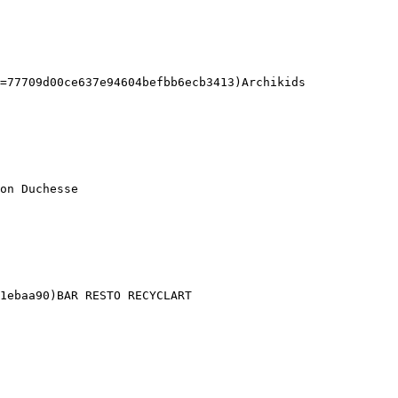
=77709d00ce637e94604befbb6ecb3413)Archikids 

on Duchesse 

1ebaa90)BAR RESTO RECYCLART 
