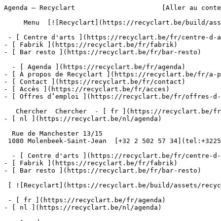
Agenda – Recyclart                      [Aller au conte
     Menu  [![Recyclart](https://recyclart.be/build/assets/recyclart-alt-vuiYlMn5.png)](https://recyclart.be/fr) 

 - [ Centre d'arts ](https://recyclart.be/fr/centre-d-arts)

- [ Fabrik ](https://recyclart.be/fr/fabrik)

- [ Bar resto ](https://recyclart.be/fr/bar-resto)

  - [ Agenda ](https://recyclart.be/fr/agenda)

- [ À propos de Recyclart ](https://recyclart.be/fr/a-p
- [ Contact ](https://recyclart.be/fr/contact)

- [ Accès ](https://recyclart.be/fr/acces)

- [ Offres d’emploi ](https://recyclart.be/fr/offres-d-
   Chercher  Chercher  - [ fr ](https://recyclart.be/fr/agenda)

- [ nl ](https://recyclart.be/nl/agenda)

  Rue de Manchester 13/15

 1080 Molenbeek-Saint-Jean  [+32 2 502 57 34](tel:+3225025734)

  - [ Centre d'arts ](https://recyclart.be/fr/centre-d-arts)

- [ Fabrik ](https://recyclart.be/fr/fabrik)

- [ Bar resto ](https://recyclart.be/fr/bar-resto)

 [ ![Recyclart](https://recyclart.be/build/assets/recyclart-DRbxCIvl.png)](https://recyclart.be/fr) 

 - [ fr ](https://recyclart.be/fr/agenda)

- [ nl ](https://recyclart.be/nl/agenda)
