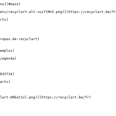
nu](#main) 

ropos-de-recyclart)

emploi)
