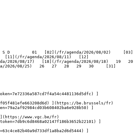
   [11](/fr/agenda/2026/08/11)   [12]
/2026/08/17)   [18](/fr/agenda/2026/08/18)   19   20   
a/2026/08/25)   26   27   28   29   30     [31]
oken=7e72336a587cd7f4a54c4481136d5dfc) ]
f05f481efe663208d6d) ](https://be.brussels/fr)

en=79a2af92984cd03b608402ba6e928b50) ]
](https://www.vgc.be/fr)

token=7db9c6d8468a02147f186b3652b22101) ]
n=63c4ce82b40a9d733df1a8ba2d6d5444) ]