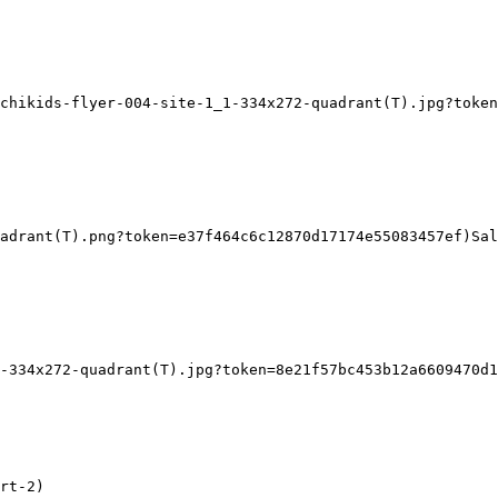
chikids-flyer-004-site-1_1-334x272-quadrant(T).jpg?token
adrant(T).png?token=e37f464c6c12870d17174e55083457ef)Sal
-334x272-quadrant(T).jpg?token=8e21f57bc453b12a6609470d1