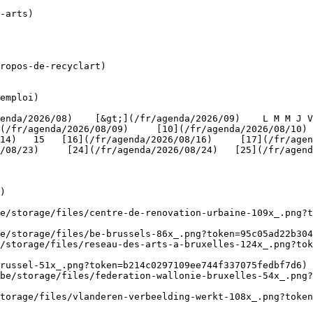
ropos-de-recyclart)

emploi)

(/fr/agenda/2026/08/09)     [10](/fr/agenda/2026/08/10)
4)   15   [16](/fr/agenda/2026/08/16)     [17](/fr/agenda
/08/23)     [24](/fr/agenda/2026/08/24)   [25](/fr/agend
)

be/storage/files/centre-de-renovation-urbaine-109x_.png?t
e/storage/files/be-brussels-86x_.png?token=95c05ad22b304
/storage/files/reseau-des-arts-a-bruxelles-124x_.png?tok
russel-51x_.png?token=b214c0297109ee744f337075fedbf7d6) 
be/storage/files/federation-wallonie-bruxelles-54x_.png?
torage/files/vlanderen-verbeelding-werkt-108x_.png?toke