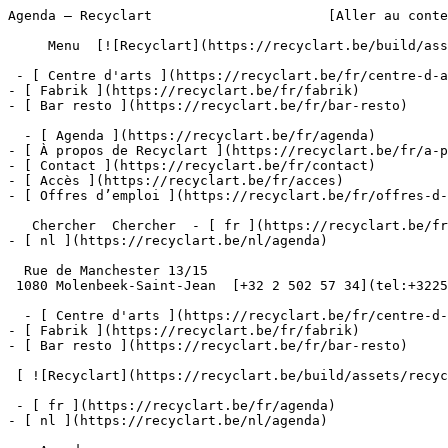
Agenda – Recyclart                      [Aller au conte
     Menu  [![Recyclart](https://recyclart.be/build/assets/recyclart-alt-vuiYlMn5.png)](https://recyclart.be/fr) 

 - [ Centre d'arts ](https://recyclart.be/fr/centre-d-arts)

- [ Fabrik ](https://recyclart.be/fr/fabrik)

- [ Bar resto ](https://recyclart.be/fr/bar-resto)

  - [ Agenda ](https://recyclart.be/fr/agenda)

- [ À propos de Recyclart ](https://recyclart.be/fr/a-p
- [ Contact ](https://recyclart.be/fr/contact)

- [ Accès ](https://recyclart.be/fr/acces)

- [ Offres d’emploi ](https://recyclart.be/fr/offres-d-
   Chercher  Chercher  - [ fr ](https://recyclart.be/fr/agenda)

- [ nl ](https://recyclart.be/nl/agenda)

  Rue de Manchester 13/15

 1080 Molenbeek-Saint-Jean  [+32 2 502 57 34](tel:+3225025734)

  - [ Centre d'arts ](https://recyclart.be/fr/centre-d-arts)

- [ Fabrik ](https://recyclart.be/fr/fabrik)

- [ Bar resto ](https://recyclart.be/fr/bar-resto)

 [ ![Recyclart](https://recyclart.be/build/assets/recyclart-DRbxCIvl.png)](https://recyclart.be/fr) 

 - [ fr ](https://recyclart.be/fr/agenda)

- [ nl ](https://recyclart.be/nl/agenda)
