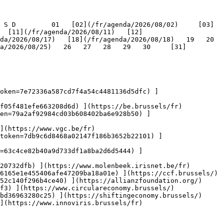
   [11](/fr/agenda/2026/08/11)   [12]
/2026/08/17)   [18](/fr/agenda/2026/08/18)   19   20   
a/2026/08/25)   26   27   28   29   30     [31]
oken=7e72336a587cd7f4a54c4481136d5dfc) ]
f05f481efe663208d6d) ](https://be.brussels/fr)

en=79a2af92984cd03b608402ba6e928b50) ]
](https://www.vgc.be/fr)

token=7db9c6d8468a02147f186b3652b22101) ]
n=63c4ce82b40a9d733df1a8ba2d6d5444) ]
20732dfb) ](https://www.molenbeek.irisnet.be/fr)

6165e1e455406afe47209ba18a01e) ](https://ccf.brussels/)

52c140f296b4ce40) ](https://allianzfoundation.org/)

f3) ](https://www.circulareconomy.brussels/)

bd36963280c25) ](https://shiftingeconomy.brussels/)

](https://www.innoviris.brussels/fr)
