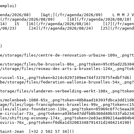
emploi)

(/fr/agenda/2026/08/09)     [10](/fr/agenda/2026/08/10)
4)   15   [16](/fr/agenda/2026/08/16)     [17](/fr/agenda
/08/23)     [24](/fr/agenda/2026/08/24)   [25](/fr/agend
)

be/storage/files/centre-de-renovation-urbaine-109x_.png?t
e/storage/files/be-brussels-86x_.png?token=95c05ad22b304
/storage/files/reseau-des-arts-a-bruxelles-124x_.png?tok
russel-51x_.png?token=b214c0297109ee744f337075fedbf7d6) 
be/storage/files/federation-wallonie-bruxelles-54x_.png?
torage/files/vlanderen-verbeelding-werkt-108x_.png?toke
s/molenbeek-1080-65x_.png?token=40b8aad16393fdbca3dd11d8
age/files/logo-francophones-bruxelles-99x_.png?token=c15
iles/allianz-foundation-110x_.png?token=05969c6f7c5eaa20
e-circular-73x_.png?token=a9365e47ddfb8b360d40b333fab234
les/shifting-economy-174x_.png?token=2e83ac890214ae804b4
oviris-76x_.png?token=f0d6a1d32083348791431d2404214190) 