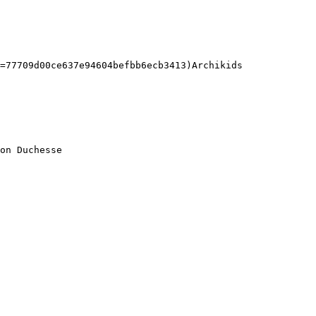
=77709d00ce637e94604befbb6ecb3413)Archikids 

on Duchesse 
