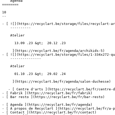
    Agenda 

========

10

--

- [ ![](https://recyclart.be/storage/files/recyclart-ar
    ----------

    Atelier

      13.09 .23 &gt;  20.12 .23  

     ](https://recyclart.be/fr/agenda/archikids-5)

- [ ![](https://recyclart.be/storage/files/1-334x272-qu
    ---------------

    Atelier

      01.10 .23 &gt;  29.02 .24  

     ](https://recyclart.be/fr/agenda/salon-duchesse)

   - [ Centre d'arts ](https://recyclart.be/fr/centre-d-arts)

- [ Fabrik ](https://recyclart.be/fr/fabrik)

- [ Bar resto ](https://recyclart.be/fr/bar-resto)

- [ Agenda ](https://recyclart.be/fr/agenda)

- [ À propos de Recyclart ](https://recyclart.be/fr/a-p
- [ Contact ](https://recyclart.be/fr/contact)
