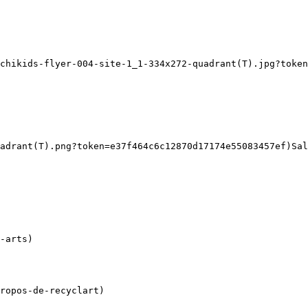
chikids-flyer-004-site-1_1-334x272-quadrant(T).jpg?token
adrant(T).png?token=e37f464c6c12870d17174e55083457ef)Sal
ropos-de-recyclart)
