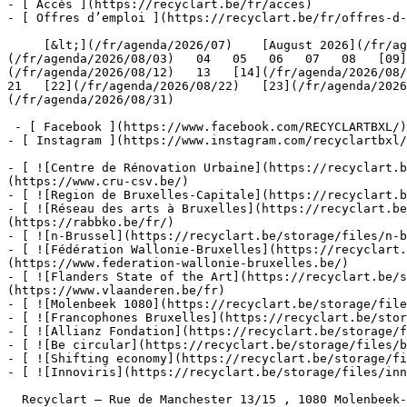
- [ Accès ](https://recyclart.be/fr/acces)

- [ Offres d’emploi ](https://recyclart.be/fr/offres-d-
     [&lt;](/fr/agenda/2026/07)    [August 2026](/fr/agenda/2026/08)    [&gt;](/fr/agenda/2026/09)    L M M J V S D         01   [02](/fr/agenda/2026/08/02)     [03]
(/fr/agenda/2026/08/03)   04   05   06   07   08   [09]
(/fr/agenda/2026/08/12)   13   [14](/fr/agenda/2026/08/1
21   [22](/fr/agenda/2026/08/22)   [23](/fr/agenda/2026
(/fr/agenda/2026/08/31)         

 - [ Facebook ](https://www.facebook.com/RECYCLARTBXL/)

- [ Instagram ](https://www.instagram.com/recyclartbxl/
- [ ![Centre de Rénovation Urbaine](https://recyclart.
(https://www.cru-csv.be/)

- [ ![Region de Bruxelles-Capitale](https://recyclart.b
- [ ![Réseau des arts à Bruxelles](https://recyclart.be
(https://rabbko.be/fr/)

- [ ![n-Brussel](https://recyclart.be/storage/files/n-b
- [ ![Fédération Wallonie-Bruxelles](https://recyclart.
(https://www.federation-wallonie-bruxelles.be/)

- [ ![Flanders State of the Art](https://recyclart.be/s
(https://www.vlaanderen.be/fr)

- [ ![Molenbeek 1080](https://recyclart.be/storage/file
- [ ![Francophones Bruxelles](https://recyclart.be/stor
- [ ![Allianz Fondation](https://recyclart.be/storage/f
- [ ![Be circular](https://recyclart.be/storage/files/b
- [ ![Shifting economy](https://recyclart.be/storage/fi
- [ ![Innoviris](https://recyclart.be/storage/files/inn
  Recyclart – Rue de Manchester 13/15 , 1080 Molenbeek-Saint-Jean  [+32 2 502 57 34]()  
