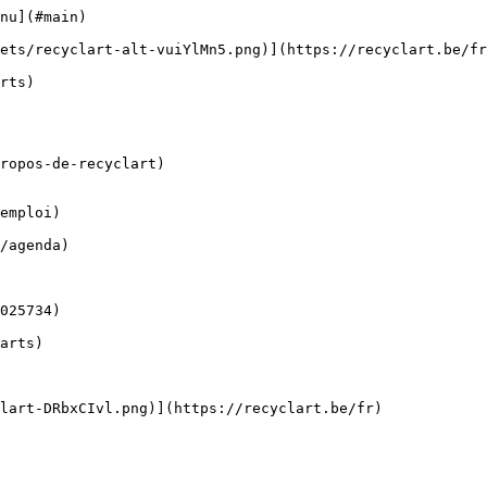
nu](#main) 

ropos-de-recyclart)

emploi)
