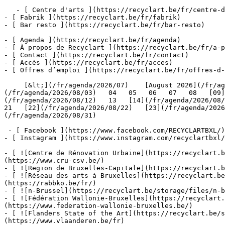
   - [ Centre d'arts ](https://recyclart.be/fr/centre-d-arts)

- [ Fabrik ](https://recyclart.be/fr/fabrik)

- [ Bar resto ](https://recyclart.be/fr/bar-resto)

- [ Agenda ](https://recyclart.be/fr/agenda)

- [ À propos de Recyclart ](https://recyclart.be/fr/a-p
- [ Contact ](https://recyclart.be/fr/contact)

- [ Accès ](https://recyclart.be/fr/acces)

- [ Offres d’emploi ](https://recyclart.be/fr/offres-d-
     [&lt;](/fr/agenda/2026/07)    [August 2026](/fr/agenda/2026/08)    [&gt;](/fr/agenda/2026/09)    L M M J V S D         01   [02](/fr/agenda/2026/08/02)     [03]
(/fr/agenda/2026/08/03)   04   05   06   07   08   [09]
(/fr/agenda/2026/08/12)   13   [14](/fr/agenda/2026/08/1
21   [22](/fr/agenda/2026/08/22)   [23](/fr/agenda/2026
(/fr/agenda/2026/08/31)         

 - [ Facebook ](https://www.facebook.com/RECYCLARTBXL/)

- [ Instagram ](https://www.instagram.com/recyclartbxl/
- [ ![Centre de Rénovation Urbaine](https://recyclart.
(https://www.cru-csv.be/)

- [ ![Region de Bruxelles-Capitale](https://recyclart.b
- [ ![Réseau des arts à Bruxelles](https://recyclart.be
(https://rabbko.be/fr/)

- [ ![n-Brussel](https://recyclart.be/storage/files/n-b
- [ ![Fédération Wallonie-Bruxelles](https://recyclart.
(https://www.federation-wallonie-bruxelles.be/)

- [ ![Flanders State of the Art](https://recyclart.be/s
(https://www.vlaanderen.be/fr)
