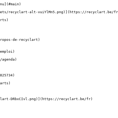
nu](#main) 

ropos-de-recyclart)

emploi)
