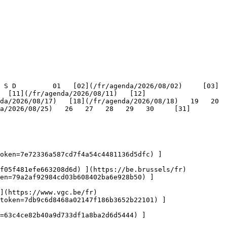
   [11](/fr/agenda/2026/08/11)   [12]
/2026/08/17)   [18](/fr/agenda/2026/08/18)   19   20   
a/2026/08/25)   26   27   28   29   30     [31]
oken=7e72336a587cd7f4a54c4481136d5dfc) ]
f05f481efe663208d6d) ](https://be.brussels/fr)

en=79a2af92984cd03b608402ba6e928b50) ]
](https://www.vgc.be/fr)

token=7db9c6d8468a02147f186b3652b22101) ]
n=63c4ce82b40a9d733df1a8ba2d6d5444) ]