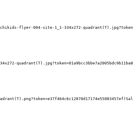
chikids-flyer-004-site-1_1-334x272-quadrant(T).jpg?token
34x272-quadrant(T).jpg?token=01a9bcc3bbe7a2005bdc9b11ba8
adrant(T).png?token=e37f464c6c12870d17174e55083457ef)Sal