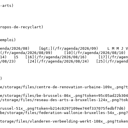
ropos-de-recyclart)

emploi)

(/fr/agenda/2026/08/09)     [10](/fr/agenda/2026/08/10)
4)   15   [16](/fr/agenda/2026/08/16)     [17](/fr/agenda
/08/23)     [24](/fr/agenda/2026/08/24)   [25](/fr/agend
)

be/storage/files/centre-de-renovation-urbaine-109x_.png?t
e/storage/files/be-brussels-86x_.png?token=95c05ad22b304
/storage/files/reseau-des-arts-a-bruxelles-124x_.png?tok
russel-51x_.png?token=b214c0297109ee744f337075fedbf7d6) 
be/storage/files/federation-wallonie-bruxelles-54x_.png?
torage/files/vlanderen-verbeelding-werkt-108x_.png?toke