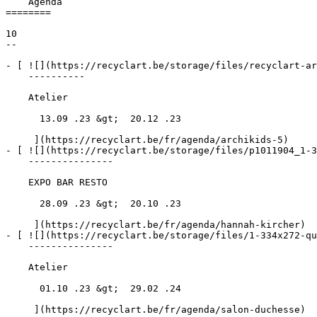
    Agenda 

========

10

--

- [ ![](https://recyclart.be/storage/files/recyclart-ar
    ----------

    Atelier

      13.09 .23 &gt;  20.12 .23  

     ](https://recyclart.be/fr/agenda/archikids-5)

- [ ![](https://recyclart.be/storage/files/p1011904_1-3
    ---------------

    EXPO BAR RESTO

      28.09 .23 &gt;  20.10 .23  

     ](https://recyclart.be/fr/agenda/hannah-kircher)

- [ ![](https://recyclart.be/storage/files/1-334x272-qu
    ---------------

    Atelier

      01.10 .23 &gt;  29.02 .24  

     ](https://recyclart.be/fr/agenda/salon-duchesse)
