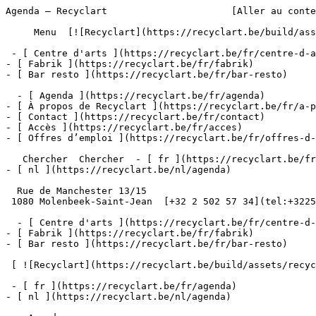
Agenda – Recyclart                      [Aller au conte
     Menu  [![Recyclart](https://recyclart.be/build/assets/recyclart-alt-vuiYlMn5.png)](https://recyclart.be/fr) 

 - [ Centre d'arts ](https://recyclart.be/fr/centre-d-arts)

- [ Fabrik ](https://recyclart.be/fr/fabrik)

- [ Bar resto ](https://recyclart.be/fr/bar-resto)

  - [ Agenda ](https://recyclart.be/fr/agenda)

- [ À propos de Recyclart ](https://recyclart.be/fr/a-p
- [ Contact ](https://recyclart.be/fr/contact)

- [ Accès ](https://recyclart.be/fr/acces)

- [ Offres d’emploi ](https://recyclart.be/fr/offres-d-
   Chercher  Chercher  - [ fr ](https://recyclart.be/fr/agenda)

- [ nl ](https://recyclart.be/nl/agenda)

  Rue de Manchester 13/15

 1080 Molenbeek-Saint-Jean  [+32 2 502 57 34](tel:+3225025734)

  - [ Centre d'arts ](https://recyclart.be/fr/centre-d-arts)

- [ Fabrik ](https://recyclart.be/fr/fabrik)

- [ Bar resto ](https://recyclart.be/fr/bar-resto)

 [ ![Recyclart](https://recyclart.be/build/assets/recyclart-DRbxCIvl.png)](https://recyclart.be/fr) 

 - [ fr ](https://recyclart.be/fr/agenda)

- [ nl ](https://recyclart.be/nl/agenda)
