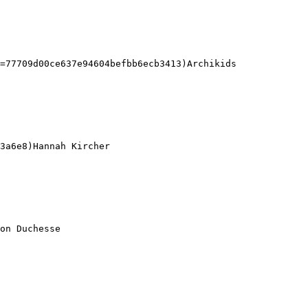
=77709d00ce637e94604befbb6ecb3413)Archikids 

3a6e8)Hannah Kircher 

on Duchesse 
