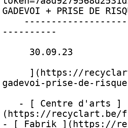
token=7a8d9279568d2531d
GADEVOI + PRISE DE RISQ
    ----------------------------------------------
----------

     30.09.23 

     ](https://recyclart.be/fr/agenda/karlfroye-
gadevoi-prise-de-risque
   - [ Centre d'arts ]
(https://recyclart.be/f
- [ Fabrik ](https://re