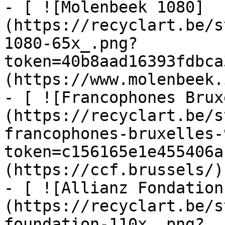
- [ ![Molenbeek 1080]
(https://recyclart.be/s
1080-65x_.png?
token=40b8aad16393fdbca
(https://www.molenbeek.
- [ ![Francophones Brux
(https://recyclart.be/s
francophones-bruxelles-
token=c156165e1e455406a
(https://ccf.brussels/)

- [ ![Allianz Fondation
(https://recyclart.be/s
foundation-110x_.png?