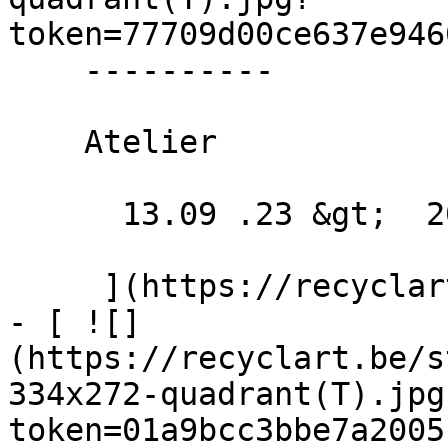
token=77709d00ce637e946
    ----------

    Atelier

      13.09 .23 &gt;  20.12 .23  

     ](https://recyclart.be/fr/agenda/archikids-5)

- [ ![]
(https://recyclart.be/s
334x272-quadrant(T).jpg
token=01a9bcc3bbe7a2005