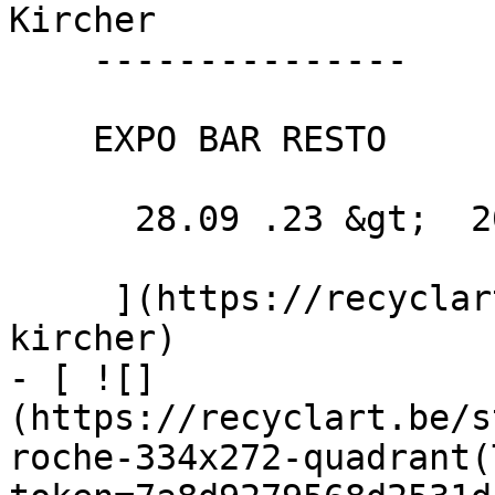
Kircher 

    ---------------

    EXPO BAR RESTO

      28.09 .23 &gt;  20.10 .23  

     ](https://recyclart.be/fr/agenda/hannah-
kircher)

- [ ![]
(https://recyclart.be/s
roche-334x272-quadrant(