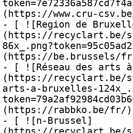
token=7e72336a587cd7f4a
(https://www.cru-csv.be/
- [ ![Region de Bruxell
(https://recyclart.be/s
86x_.png?token=95c05ad2
(https://be.brussels/fr)
- [ ![Réseau des arts à
(https://recyclart.be/s
arts-a-bruxelles-124x_.
token=79a2af92984cd03b6
(https://rabbko.be/fr/)

- [ ![n-Brussel]
(https://recyclart.be/s