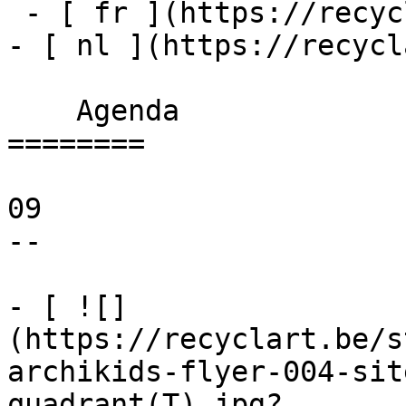
 - [ fr ](https://recyclart.be/fr/agenda)

- [ nl ](https://recycl
    Agenda 

========

09

--

- [ ![]
(https://recyclart.be/s
archikids-flyer-004-sit
quadrant(T).jpg?