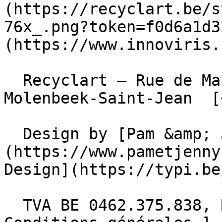
(https://recyclart.be/s
76x_.png?token=f0d6a1d3
(https://www.innoviris.
  Recyclart – Rue de Manchester 13/15 , 1080 
Molenbeek-Saint-Jean  [
  Design by [Pam &amp; Jerry]
(https://www.pametjenny
Design](https://typi.be/
  TVA BE 0462.375.838, RPM Bruxelles  - [ 