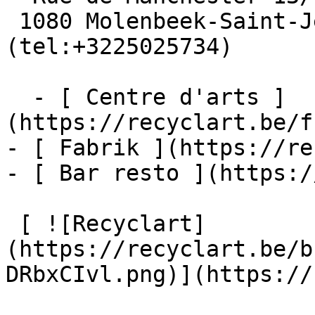
 1080 Molenbeek-Saint-Jean  [+32 2 502 57 34]
(tel:+3225025734)

  - [ Centre d'arts ]
(https://recyclart.be/f
- [ Fabrik ](https://re
- [ Bar resto ](https:/
 [ ![Recyclart]
(https://recyclart.be/b
DRbxCIvl.png)](https://