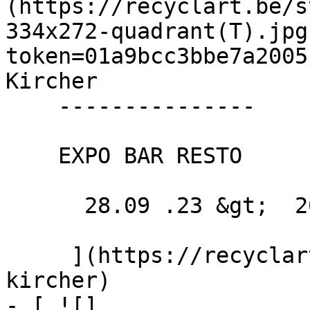
(https://recyclart.be/s
334x272-quadrant(T).jpg
token=01a9bcc3bbe7a2005
Kircher 

    ---------------

    EXPO BAR RESTO

      28.09 .23 &gt;  20.10 .23  

     ](https://recyclart.be/fr/agenda/hannah-
kircher)

- [ ![]