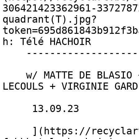
306421423362961-3372787
quadrant(T).jpg?
token=695d861843b912f3b
h: Télé HACHOIR 

    ---------------------------

    w/ MATTE DE BLASIO + ADÈLE BOURRET + BENJAMIN 
LECOULS + VIRGINIE GARD
     13.09.23 

     ](https://recyclart.be/fr/agenda/scriii-