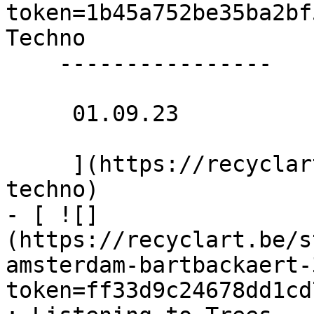
token=1b45a752be35ba2bf
Techno 

    ----------------

     01.09.23 

     ](https://recyclart.be/fr/agenda/not-your-
techno)

- [ ![]
(https://recyclart.be/s
amsterdam-bartbackaert-
token=ff33d9c24678dd1cd