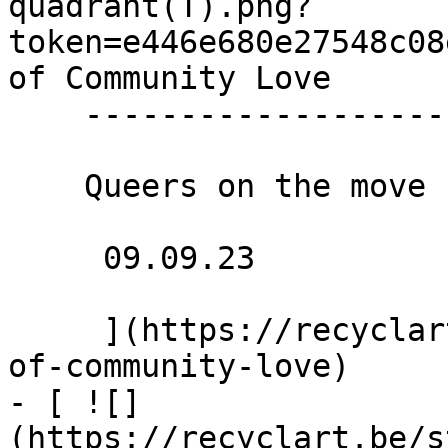
quadrant(T).png?
token=e446e680e27548c08
of Community Love 

    ------------------------------

    Queers on the move

     09.09.23 

     ](https://recyclart.be/fr/agenda/random-acts-
of-community-love)

- [ ![]
(https://recyclart.be/s