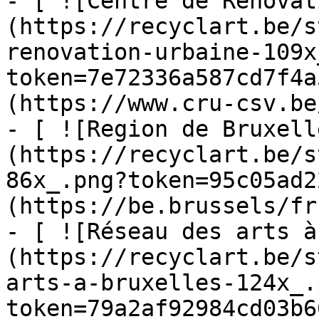
- [ ![Centre de Rénovat
(https://recyclart.be/s
renovation-urbaine-109x
token=7e72336a587cd7f4a
(https://www.cru-csv.be/
- [ ![Region de Bruxell
(https://recyclart.be/s
86x_.png?token=95c05ad2
(https://be.brussels/fr)
- [ ![Réseau des arts à
(https://recyclart.be/s
arts-a-bruxelles-124x_.
token=79a2af92984cd03b6