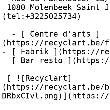
 1080 Molenbeek-Saint-Jean  [+32 2 502 57 34]
(tel:+3225025734)

  - [ Centre d'arts ]
(https://recyclart.be/f
- [ Fabrik ](https://re
- [ Bar resto ](https:/
 [ ![Recyclart]
(https://recyclart.be/b
DRbxCIvl.png)](https://