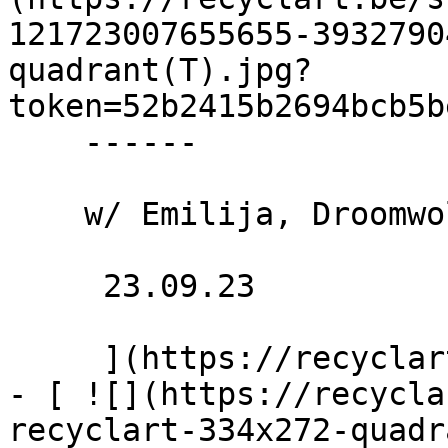
121723007655655-3932790
quadrant(T).jpg?
token=52b2415b2694bcb5b
    ------

    w/ Emilija, Droomwolkje b2b Trillosta, ALIS

     23.09.23 

     ](https://recyclart.be/fr/agenda/solid)

- [ ![](https://recycla
recyclart-334x272-quadr