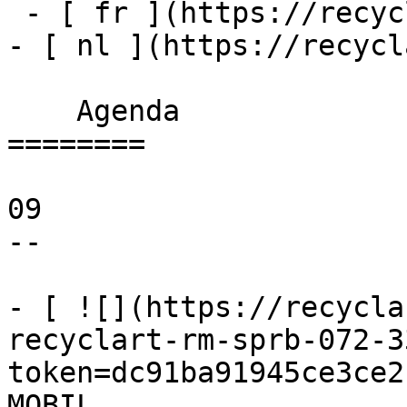
 - [ fr ](https://recyclart.be/fr/agenda)

- [ nl ](https://recycl
    Agenda 

========

09

--

- [ ![](https://recycla
recyclart-rm-sprb-072-3
token=dc91ba91945ce3ce2
MOBIL 
