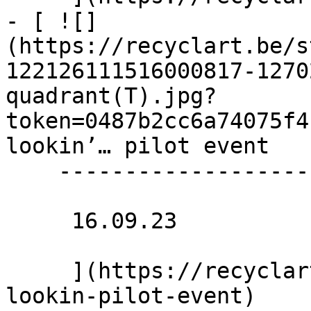
- [ ![]
(https://recyclart.be/s
122126111516000817-1270
quadrant(T).jpg?
token=0487b2cc6a74075f4
lookin’… pilot event 

    ---------------------------

     16.09.23 

     ](https://recyclart.be/fr/agenda/still-
lookin-pilot-event)
