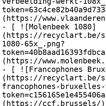
verbeelding-werkt-108x_
token=63c4ce82b40a9d733
(https://www.vlaanderen
- [ ![Molenbeek 1080]
(https://recyclart.be/s
1080-65x_.png?
token=40b8aad16393fdbca
(https://www.molenbeek.
- [ ![Francophones Brux
(https://recyclart.be/s
francophones-bruxelles-
token=c156165e1e455406a
(https://ccf.brussels/)
