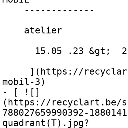
    -------------

    atelier

      15.05 .23 &gt;  23.09 .23  

     ](https://recyclart.be/fr/agenda/repair-
mobil-3)

- [ ![]
(https://recyclart.be/s
788027659990392-1880141
quadrant(T).jpg?