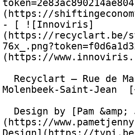
token=2e83ac890214ae804
(https://shiftingeconom
- [ ![Innoviris]
(https://recyclart.be/s
76x_.png?token=f0d6a1d3
(https://www.innoviris.
  Recyclart – Rue de Manchester 13/15 , 1080 
Molenbeek-Saint-Jean  [
  Design by [Pam &amp; Jerry]
(https://www.pametjenny
Design](https://typi.be/