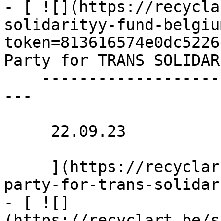
- [ ![](https://recycla
solidarityy-fund-belgiu
token=813616574e0dc5226
Party for TRANS SOLIDAR
    ----------------------------------------------
---

     22.09.23 

     ](https://recyclart.be/fr/agenda/cashback-
party-for-trans-solidar
- [ ![]
(https://recyclart.be/s