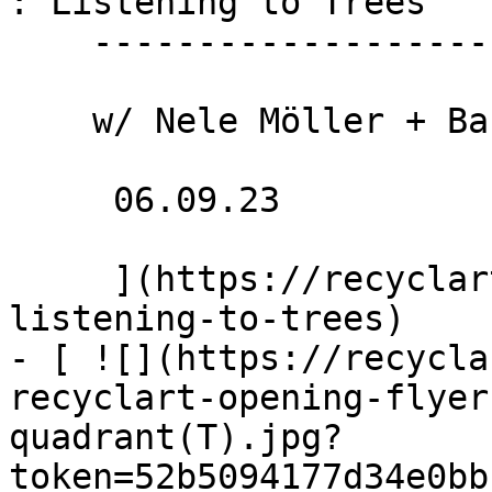
: Listening to Trees 

    --------------------------------

    w/ Nele Möller + Bart Backaert

     06.09.23 

     ](https://recyclart.be/fr/agenda/stadpluraal-
listening-to-trees)

- [ ![](https://recycla
recyclart-opening-flyer
quadrant(T).jpg?
token=52b5094177d34e0bb