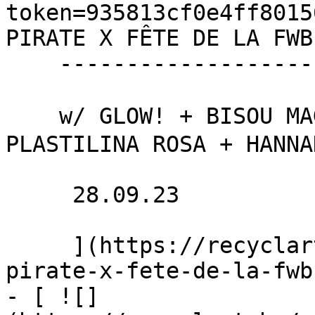
token=935813cf0e4ff8015
PIRATE X FÊTE DE LA FWB 
    -------------------------------

    w/ GLOW! + BISOU MAGIQUE 茜茜 + NAJAM HATHOR + 
PLASTILINA ROSA + HANNA
     28.09.23 

     ](https://recyclart.be/fr/agenda/garage-
pirate-x-fete-de-la-fwb)
- [ ![]