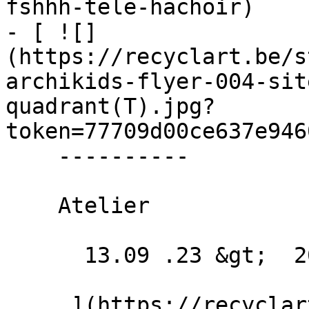
fshhh-tele-hachoir)

- [ ![]
(https://recyclart.be/s
archikids-flyer-004-sit
quadrant(T).jpg?
token=77709d00ce637e946
    ----------

    Atelier

      13.09 .23 &gt;  20.12 .23  

     ](https://recyclart.be/fr/agenda/archikids-5)
