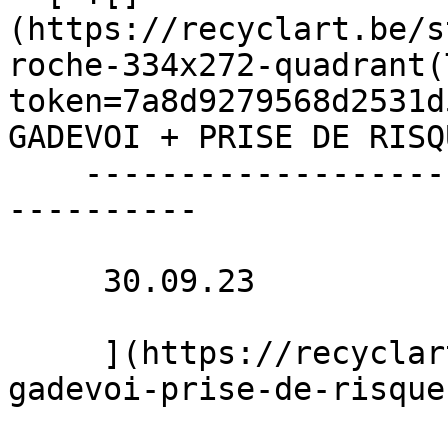
(https://recyclart.be/s
roche-334x272-quadrant(
token=7a8d9279568d2531d
GADEVOI + PRISE DE RISQ
    ----------------------------------------------
----------

     30.09.23 

     ](https://recyclart.be/fr/agenda/karlfroye-
gadevoi-prise-de-risque