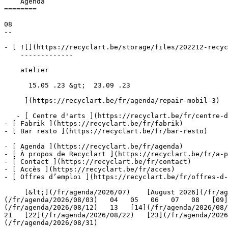
    Agenda 

========

08

--

- [ ![](https://recyclart.be/storage/files/202212-recyc
    -------------

    atelier

      15.05 .23 &gt;  23.09 .23  

     ](https://recyclart.be/fr/agenda/repair-mobil-3)

   - [ Centre d'arts ](https://recyclart.be/fr/centre-d-arts)

- [ Fabrik ](https://recyclart.be/fr/fabrik)

- [ Bar resto ](https://recyclart.be/fr/bar-resto)

- [ Agenda ](https://recyclart.be/fr/agenda)

- [ À propos de Recyclart ](https://recyclart.be/fr/a-p
- [ Contact ](https://recyclart.be/fr/contact)

- [ Accès ](https://recyclart.be/fr/acces)

- [ Offres d’emploi ](https://recyclart.be/fr/offres-d-
     [&lt;](/fr/agenda/2026/07)    [August 2026](/fr/agenda/2026/08)    [&gt;](/fr/agenda/2026/09)    L M M J V S D         01   [02](/fr/agenda/2026/08/02)     [03]
(/fr/agenda/2026/08/03)   04   05   06   07   08   [09]
(/fr/agenda/2026/08/12)   13   [14](/fr/agenda/2026/08/1
21   [22](/fr/agenda/2026/08/22)   [23](/fr/agenda/2026
(/fr/agenda/2026/08/31)         
