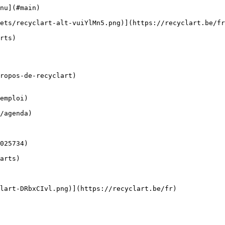
nu](#main) 

ropos-de-recyclart)

emploi)
