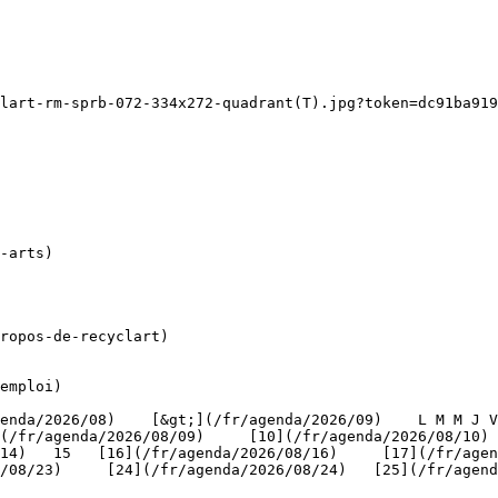
lart-rm-sprb-072-334x272-quadrant(T).jpg?token=dc91ba919
ropos-de-recyclart)

emploi)

(/fr/agenda/2026/08/09)     [10](/fr/agenda/2026/08/10)
4)   15   [16](/fr/agenda/2026/08/16)     [17](/fr/agenda
/08/23)     [24](/fr/agenda/2026/08/24)   [25](/fr/agend