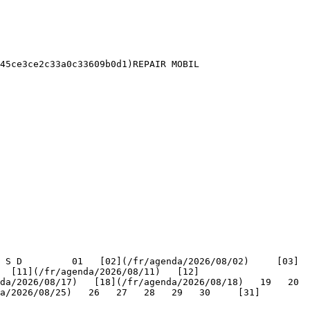
45ce3ce2c33a0c33609b0d1)REPAIR MOBIL 

   [11](/fr/agenda/2026/08/11)   [12]
/2026/08/17)   [18](/fr/agenda/2026/08/18)   19   20   
a/2026/08/25)   26   27   28   29   30     [31]