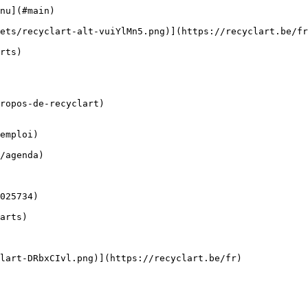
nu](#main) 

ropos-de-recyclart)

emploi)
