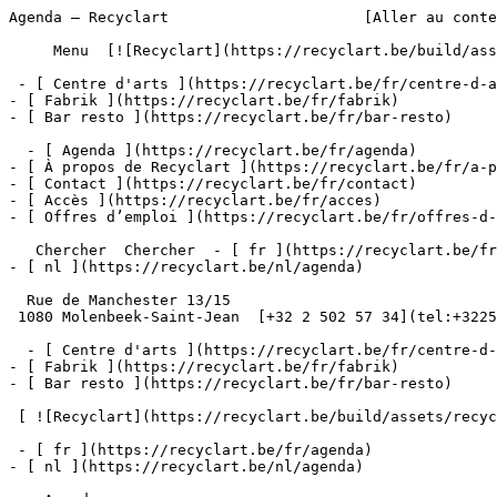
Agenda – Recyclart                      [Aller au conte
     Menu  [![Recyclart](https://recyclart.be/build/assets/recyclart-alt-vuiYlMn5.png)](https://recyclart.be/fr) 

 - [ Centre d'arts ](https://recyclart.be/fr/centre-d-arts)

- [ Fabrik ](https://recyclart.be/fr/fabrik)

- [ Bar resto ](https://recyclart.be/fr/bar-resto)

  - [ Agenda ](https://recyclart.be/fr/agenda)

- [ À propos de Recyclart ](https://recyclart.be/fr/a-p
- [ Contact ](https://recyclart.be/fr/contact)

- [ Accès ](https://recyclart.be/fr/acces)

- [ Offres d’emploi ](https://recyclart.be/fr/offres-d-
   Chercher  Chercher  - [ fr ](https://recyclart.be/fr/agenda)

- [ nl ](https://recyclart.be/nl/agenda)

  Rue de Manchester 13/15

 1080 Molenbeek-Saint-Jean  [+32 2 502 57 34](tel:+3225025734)

  - [ Centre d'arts ](https://recyclart.be/fr/centre-d-arts)

- [ Fabrik ](https://recyclart.be/fr/fabrik)

- [ Bar resto ](https://recyclart.be/fr/bar-resto)

 [ ![Recyclart](https://recyclart.be/build/assets/recyclart-DRbxCIvl.png)](https://recyclart.be/fr) 

 - [ fr ](https://recyclart.be/fr/agenda)

- [ nl ](https://recyclart.be/nl/agenda)
