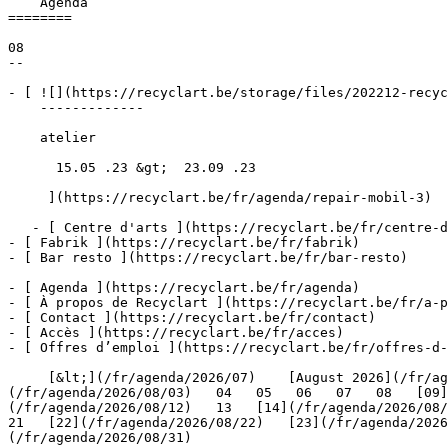
    Agenda 

========

08

--

- [ ![](https://recyclart.be/storage/files/202212-recyc
    -------------

    atelier

      15.05 .23 &gt;  23.09 .23  

     ](https://recyclart.be/fr/agenda/repair-mobil-3)

   - [ Centre d'arts ](https://recyclart.be/fr/centre-d-arts)

- [ Fabrik ](https://recyclart.be/fr/fabrik)

- [ Bar resto ](https://recyclart.be/fr/bar-resto)

- [ Agenda ](https://recyclart.be/fr/agenda)

- [ À propos de Recyclart ](https://recyclart.be/fr/a-p
- [ Contact ](https://recyclart.be/fr/contact)

- [ Accès ](https://recyclart.be/fr/acces)

- [ Offres d’emploi ](https://recyclart.be/fr/offres-d-
     [&lt;](/fr/agenda/2026/07)    [August 2026](/fr/agenda/2026/08)    [&gt;](/fr/agenda/2026/09)    L M M J V S D         01   [02](/fr/agenda/2026/08/02)     [03]
(/fr/agenda/2026/08/03)   04   05   06   07   08   [09]
(/fr/agenda/2026/08/12)   13   [14](/fr/agenda/2026/08/1
21   [22](/fr/agenda/2026/08/22)   [23](/fr/agenda/2026
(/fr/agenda/2026/08/31)         
