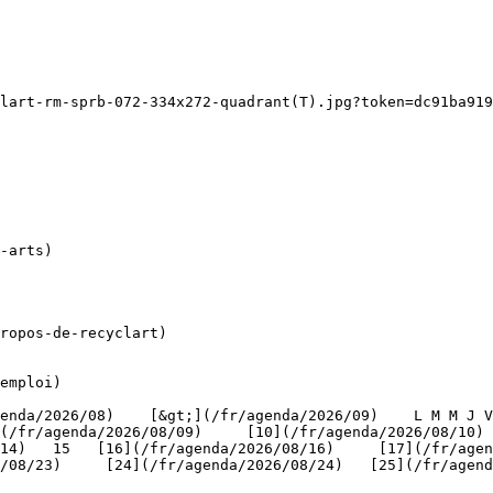
lart-rm-sprb-072-334x272-quadrant(T).jpg?token=dc91ba919
ropos-de-recyclart)

emploi)

(/fr/agenda/2026/08/09)     [10](/fr/agenda/2026/08/10)
4)   15   [16](/fr/agenda/2026/08/16)     [17](/fr/agenda
/08/23)     [24](/fr/agenda/2026/08/24)   [25](/fr/agend