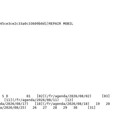
45ce3ce2c33a0c33609b0d1)REPAIR MOBIL 

   [11](/fr/agenda/2026/08/11)   [12]
/2026/08/17)   [18](/fr/agenda/2026/08/18)   19   20   
a/2026/08/25)   26   27   28   29   30     [31]