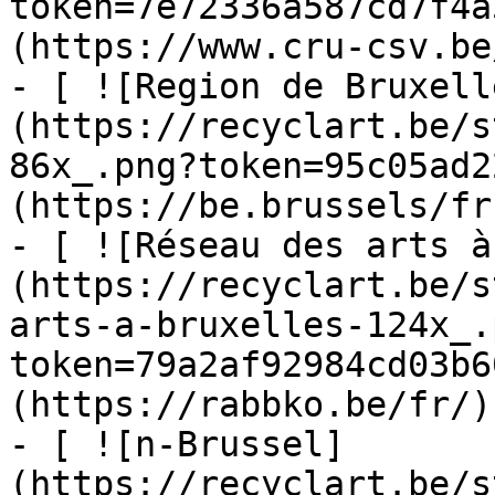
token=7e72336a587cd7f4a
(https://www.cru-csv.be/
- [ ![Region de Bruxell
(https://recyclart.be/s
86x_.png?token=95c05ad2
(https://be.brussels/fr)
- [ ![Réseau des arts à
(https://recyclart.be/s
arts-a-bruxelles-124x_.
token=79a2af92984cd03b6
(https://rabbko.be/fr/)

- [ ![n-Brussel]
(https://recyclart.be/s