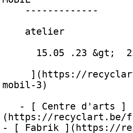
    -------------

    atelier

      15.05 .23 &gt;  23.09 .23  

     ](https://recyclart.be/fr/agenda/repair-
mobil-3)

   - [ Centre d'arts ]
(https://recyclart.be/f
- [ Fabrik ](https://re