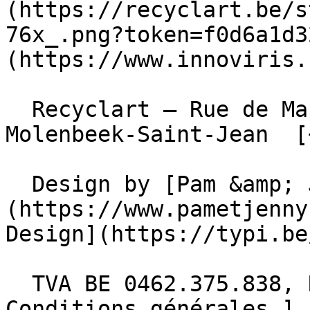
(https://recyclart.be/s
76x_.png?token=f0d6a1d3
(https://www.innoviris.
  Recyclart – Rue de Manchester 13/15 , 1080 
Molenbeek-Saint-Jean  [
  Design by [Pam &amp; Jerry]
(https://www.pametjenny
Design](https://typi.be/
  TVA BE 0462.375.838, RPM Bruxelles  - [ 
Conditions générales ]