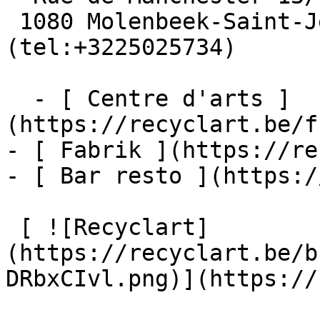
 1080 Molenbeek-Saint-Jean  [+32 2 502 57 34]
(tel:+3225025734)

  - [ Centre d'arts ]
(https://recyclart.be/f
- [ Fabrik ](https://re
- [ Bar resto ](https:/
 [ ![Recyclart]
(https://recyclart.be/b
DRbxCIvl.png)](https://