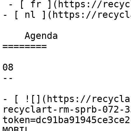
 - [ fr ](https://recyclart.be/fr/agenda)

- [ nl ](https://recycl
    Agenda 

========

08

--

- [ ![](https://recycla
recyclart-rm-sprb-072-3
token=dc91ba91945ce3ce2
MOBIL 
