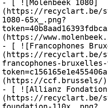
- [ ![Molenbeek 1080]
(https://recyclart.be/s
1080-65x_.png?
token=40b8aad16393fdbca
(https://www.molenbeek.
- [ ![Francophones Brux
(https://recyclart.be/s
francophones-bruxelles-
token=c156165e1e455406a
(https://ccf.brussels/)

- [ ![Allianz Fondation
(https://recyclart.be/s
foundation-110x_.png?