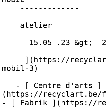
    -------------

    atelier

      15.05 .23 &gt;  23.09 .23  

     ](https://recyclart.be/fr/agenda/repair-
mobil-3)

   - [ Centre d'arts ]
(https://recyclart.be/f
- [ Fabrik ](https://re