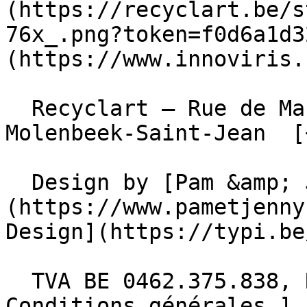
(https://recyclart.be/s
76x_.png?token=f0d6a1d3
(https://www.innoviris.
  Recyclart – Rue de Manchester 13/15 , 1080 
Molenbeek-Saint-Jean  [
  Design by [Pam &amp; Jerry]
(https://www.pametjenny
Design](https://typi.be/
  TVA BE 0462.375.838, RPM Bruxelles  - [ 
Conditions générales ]