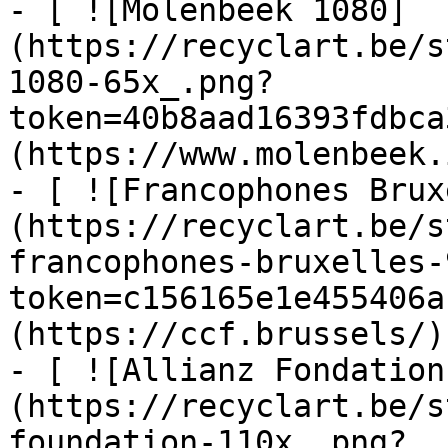
- [ ![Molenbeek 1080]
(https://recyclart.be/s
1080-65x_.png?
token=40b8aad16393fdbca
(https://www.molenbeek.
- [ ![Francophones Brux
(https://recyclart.be/s
francophones-bruxelles-
token=c156165e1e455406a
(https://ccf.brussels/)

- [ ![Allianz Fondation
(https://recyclart.be/s
foundation-110x_.png?