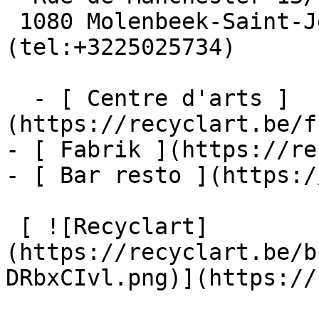
 1080 Molenbeek-Saint-Jean  [+32 2 502 57 34]
(tel:+3225025734)

  - [ Centre d'arts ]
(https://recyclart.be/f
- [ Fabrik ](https://re
- [ Bar resto ](https:/
 [ ![Recyclart]
(https://recyclart.be/b
DRbxCIvl.png)](https://