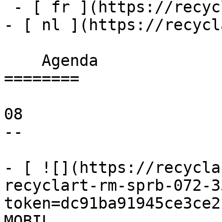
 - [ fr ](https://recyclart.be/fr/agenda)

- [ nl ](https://recycl
    Agenda 

========

08

--

- [ ![](https://recycla
recyclart-rm-sprb-072-3
token=dc91ba91945ce3ce2
MOBIL 
