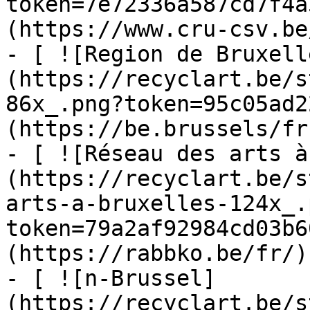
token=7e72336a587cd7f4a
(https://www.cru-csv.be/
- [ ![Region de Bruxell
(https://recyclart.be/s
86x_.png?token=95c05ad2
(https://be.brussels/fr)
- [ ![Réseau des arts à
(https://recyclart.be/s
arts-a-bruxelles-124x_.
token=79a2af92984cd03b6
(https://rabbko.be/fr/)

- [ ![n-Brussel]
(https://recyclart.be/s