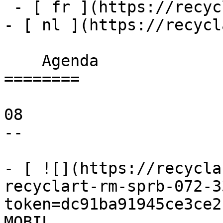
 - [ fr ](https://recyclart.be/fr/agenda)

- [ nl ](https://recycl
    Agenda 

========

08

--

- [ ![](https://recycla
recyclart-rm-sprb-072-3
token=dc91ba91945ce3ce2
MOBIL 
