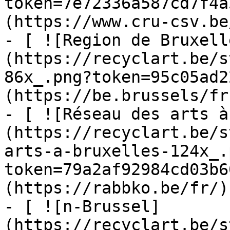
token=7e72336a587cd7f4a
(https://www.cru-csv.be/
- [ ![Region de Bruxell
(https://recyclart.be/s
86x_.png?token=95c05ad2
(https://be.brussels/fr)
- [ ![Réseau des arts à
(https://recyclart.be/s
arts-a-bruxelles-124x_.
token=79a2af92984cd03b6
(https://rabbko.be/fr/)

- [ ![n-Brussel]
(https://recyclart.be/s