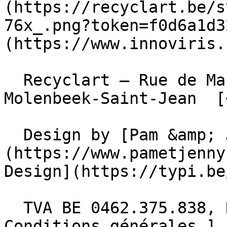
(https://recyclart.be/s
76x_.png?token=f0d6a1d3
(https://www.innoviris.
  Recyclart – Rue de Manchester 13/15 , 1080 
Molenbeek-Saint-Jean  [
  Design by [Pam &amp; Jerry]
(https://www.pametjenny
Design](https://typi.be/
  TVA BE 0462.375.838, RPM Bruxelles  - [ 
Conditions générales ]