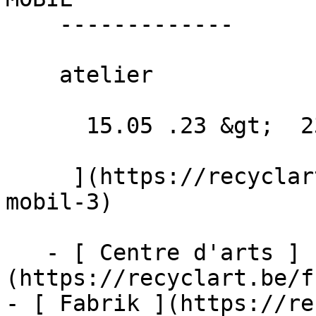
    -------------

    atelier

      15.05 .23 &gt;  23.09 .23  

     ](https://recyclart.be/fr/agenda/repair-
mobil-3)

   - [ Centre d'arts ]
(https://recyclart.be/f
- [ Fabrik ](https://re