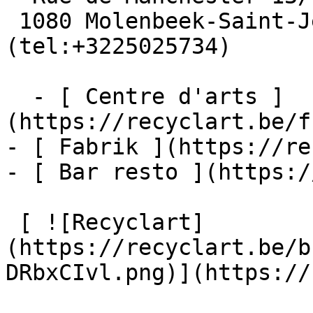
 1080 Molenbeek-Saint-Jean  [+32 2 502 57 34]
(tel:+3225025734)

  - [ Centre d'arts ]
(https://recyclart.be/f
- [ Fabrik ](https://re
- [ Bar resto ](https:/
 [ ![Recyclart]
(https://recyclart.be/b
DRbxCIvl.png)](https://