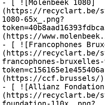
- [ ![Molenbeek 1080]
(https://recyclart.be/s
1080-65x_.png?
token=40b8aad16393fdbca
(https://www.molenbeek.
- [ ![Francophones Brux
(https://recyclart.be/s
francophones-bruxelles-
token=c156165e1e455406a
(https://ccf.brussels/)

- [ ![Allianz Fondation
(https://recyclart.be/s
foundation-110x_.png?