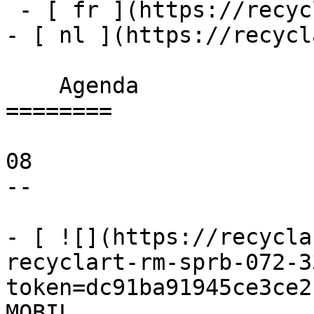
 - [ fr ](https://recyclart.be/fr/agenda)

- [ nl ](https://recycl
    Agenda 

========

08

--

- [ ![](https://recycla
recyclart-rm-sprb-072-3
token=dc91ba91945ce3ce2
MOBIL 
