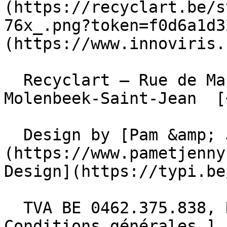
(https://recyclart.be/s
76x_.png?token=f0d6a1d3
(https://www.innoviris.
  Recyclart – Rue de Manchester 13/15 , 1080 
Molenbeek-Saint-Jean  [
  Design by [Pam &amp; Jerry]
(https://www.pametjenny
Design](https://typi.be/
  TVA BE 0462.375.838, RPM Bruxelles  - [ 
Conditions générales ]