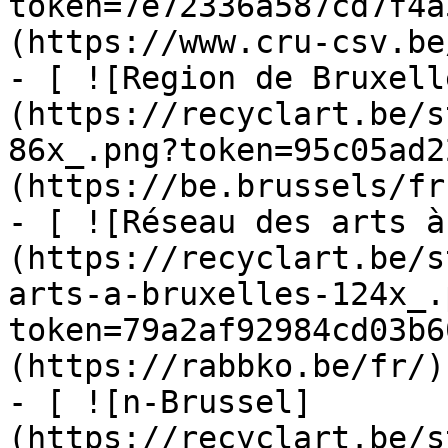
token=7e72336a587cd7f4a
(https://www.cru-csv.be/
- [ ![Region de Bruxell
(https://recyclart.be/s
86x_.png?token=95c05ad2
(https://be.brussels/fr)
- [ ![Réseau des arts à
(https://recyclart.be/s
arts-a-bruxelles-124x_.
token=79a2af92984cd03b6
(https://rabbko.be/fr/)

- [ ![n-Brussel]
(https://recyclart.be/s