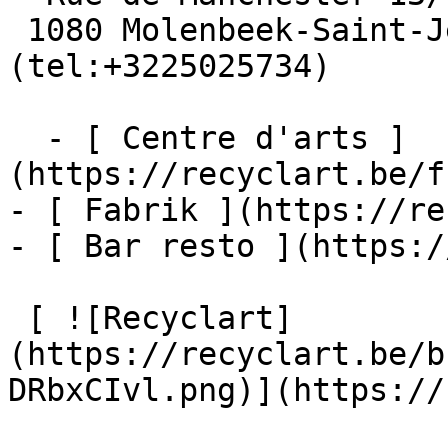
 1080 Molenbeek-Saint-Jean  [+32 2 502 57 34]
(tel:+3225025734)

  - [ Centre d'arts ]
(https://recyclart.be/f
- [ Fabrik ](https://re
- [ Bar resto ](https:/
 [ ![Recyclart]
(https://recyclart.be/b
DRbxCIvl.png)](https://