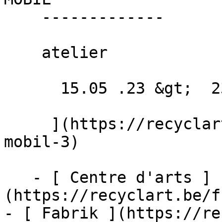
    -------------

    atelier

      15.05 .23 &gt;  23.09 .23  

     ](https://recyclart.be/fr/agenda/repair-
mobil-3)

   - [ Centre d'arts ]
(https://recyclart.be/f
- [ Fabrik ](https://re