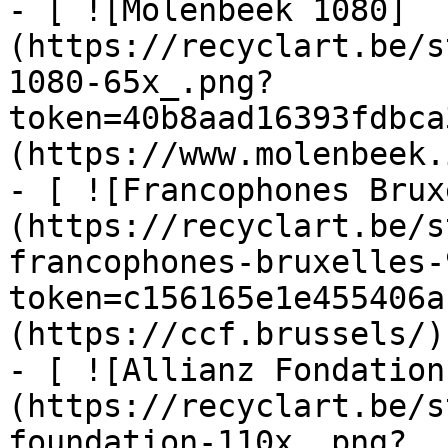
- [ ![Molenbeek 1080]
(https://recyclart.be/s
1080-65x_.png?
token=40b8aad16393fdbca
(https://www.molenbeek.
- [ ![Francophones Brux
(https://recyclart.be/s
francophones-bruxelles-
token=c156165e1e455406a
(https://ccf.brussels/)

- [ ![Allianz Fondation
(https://recyclart.be/s
foundation-110x_.png?