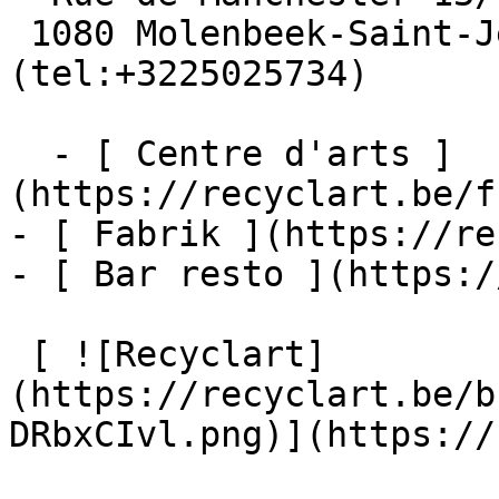
 1080 Molenbeek-Saint-Jean  [+32 2 502 57 34]
(tel:+3225025734)

  - [ Centre d'arts ]
(https://recyclart.be/f
- [ Fabrik ](https://re
- [ Bar resto ](https:/
 [ ![Recyclart]
(https://recyclart.be/b
DRbxCIvl.png)](https://