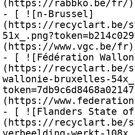
(https://rabbko.be/fr/)

- [ ![n-Brussel]
(https://recyclart.be/s
51x_.png?token=b214c029
(https://www.vgc.be/fr)

- [ ![Fédération Wallon
(https://recyclart.be/s
wallonie-bruxelles-54x_
token=7db9c6d8468a02147
(https://www.federation
- [ ![Flanders State of
(https://recyclart.be/s
verbeelding-werkt-108x_