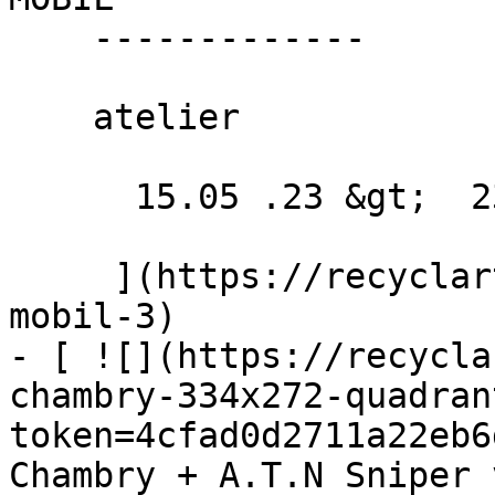
    -------------

    atelier

      15.05 .23 &gt;  23.09 .23  

     ](https://recyclart.be/fr/agenda/repair-
mobil-3)

- [ ![](https://recycla
chambry-334x272-quadran
token=4cfad0d2711a22eb6
Chambry + A.T.N Sniper 