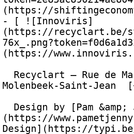
(https://shiftingeconom
- [ ![Innoviris]
(https://recyclart.be/s
76x_.png?token=f0d6a1d3
(https://www.innoviris.
  Recyclart – Rue de Manchester 13/15 , 1080 
Molenbeek-Saint-Jean  [
  Design by [Pam &amp; Jerry]
(https://www.pametjenny
Design](https://typi.be/