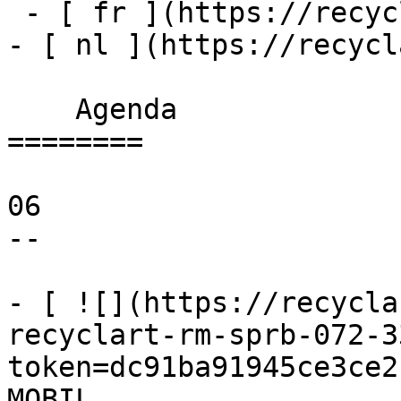
 - [ fr ](https://recyclart.be/fr/agenda)

- [ nl ](https://recycl
    Agenda 

========

06

--

- [ ![](https://recycla
recyclart-rm-sprb-072-3
token=dc91ba91945ce3ce2
MOBIL 
