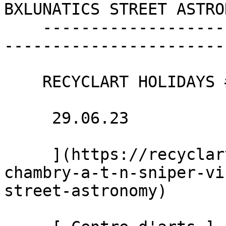
BXLUNATICS STREET ASTRO
    ----------------------------------------------
-----------------------
    RECYCLART HOLIDAYS #1

     29.06.23 

     ](https://recyclart.be/fr/agenda/arthur-
chambry-a-t-n-sniper-vi
street-astronomy)
