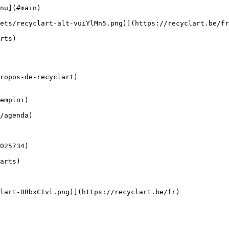
nu](#main) 

ropos-de-recyclart)

emploi)
