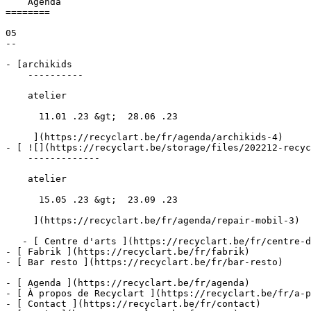
    Agenda 

========

05

--

- [archikids 

    ----------

    atelier

      11.01 .23 &gt;  28.06 .23  

     ](https://recyclart.be/fr/agenda/archikids-4)

- [ ![](https://recyclart.be/storage/files/202212-recyc
    -------------

    atelier

      15.05 .23 &gt;  23.09 .23  

     ](https://recyclart.be/fr/agenda/repair-mobil-3)

   - [ Centre d'arts ](https://recyclart.be/fr/centre-d-arts)

- [ Fabrik ](https://recyclart.be/fr/fabrik)

- [ Bar resto ](https://recyclart.be/fr/bar-resto)

- [ Agenda ](https://recyclart.be/fr/agenda)

- [ À propos de Recyclart ](https://recyclart.be/fr/a-p
- [ Contact ](https://recyclart.be/fr/contact)
