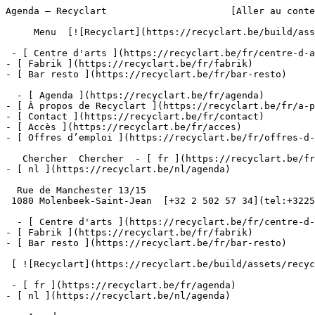
Agenda – Recyclart                      [Aller au conte
     Menu  [![Recyclart](https://recyclart.be/build/assets/recyclart-alt-vuiYlMn5.png)](https://recyclart.be/fr) 

 - [ Centre d'arts ](https://recyclart.be/fr/centre-d-arts)

- [ Fabrik ](https://recyclart.be/fr/fabrik)

- [ Bar resto ](https://recyclart.be/fr/bar-resto)

  - [ Agenda ](https://recyclart.be/fr/agenda)

- [ À propos de Recyclart ](https://recyclart.be/fr/a-p
- [ Contact ](https://recyclart.be/fr/contact)

- [ Accès ](https://recyclart.be/fr/acces)

- [ Offres d’emploi ](https://recyclart.be/fr/offres-d-
   Chercher  Chercher  - [ fr ](https://recyclart.be/fr/agenda)

- [ nl ](https://recyclart.be/nl/agenda)

  Rue de Manchester 13/15

 1080 Molenbeek-Saint-Jean  [+32 2 502 57 34](tel:+3225025734)

  - [ Centre d'arts ](https://recyclart.be/fr/centre-d-arts)

- [ Fabrik ](https://recyclart.be/fr/fabrik)

- [ Bar resto ](https://recyclart.be/fr/bar-resto)

 [ ![Recyclart](https://recyclart.be/build/assets/recyclart-DRbxCIvl.png)](https://recyclart.be/fr) 

 - [ fr ](https://recyclart.be/fr/agenda)

- [ nl ](https://recyclart.be/nl/agenda)
