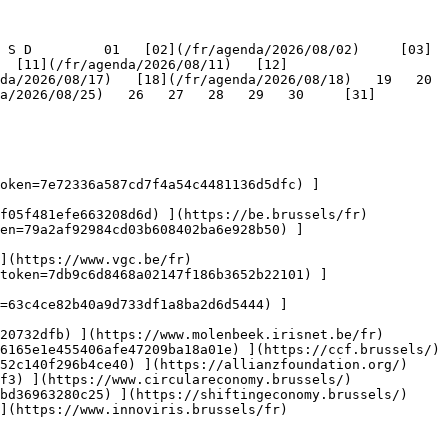
   [11](/fr/agenda/2026/08/11)   [12]
/2026/08/17)   [18](/fr/agenda/2026/08/18)   19   20   
a/2026/08/25)   26   27   28   29   30     [31]
oken=7e72336a587cd7f4a54c4481136d5dfc) ]
f05f481efe663208d6d) ](https://be.brussels/fr)

en=79a2af92984cd03b608402ba6e928b50) ]
](https://www.vgc.be/fr)

token=7db9c6d8468a02147f186b3652b22101) ]
n=63c4ce82b40a9d733df1a8ba2d6d5444) ]
20732dfb) ](https://www.molenbeek.irisnet.be/fr)

6165e1e455406afe47209ba18a01e) ](https://ccf.brussels/)

52c140f296b4ce40) ](https://allianzfoundation.org/)

f3) ](https://www.circulareconomy.brussels/)

bd36963280c25) ](https://shiftingeconomy.brussels/)

](https://www.innoviris.brussels/fr)
