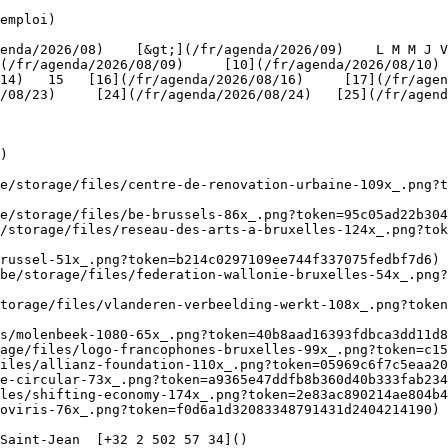
emploi)

(/fr/agenda/2026/08/09)     [10](/fr/agenda/2026/08/10)
4)   15   [16](/fr/agenda/2026/08/16)     [17](/fr/agenda
/08/23)     [24](/fr/agenda/2026/08/24)   [25](/fr/agend
)

be/storage/files/centre-de-renovation-urbaine-109x_.png?t
e/storage/files/be-brussels-86x_.png?token=95c05ad22b304
/storage/files/reseau-des-arts-a-bruxelles-124x_.png?tok
russel-51x_.png?token=b214c0297109ee744f337075fedbf7d6) 
be/storage/files/federation-wallonie-bruxelles-54x_.png?
torage/files/vlanderen-verbeelding-werkt-108x_.png?toke
s/molenbeek-1080-65x_.png?token=40b8aad16393fdbca3dd11d8
age/files/logo-francophones-bruxelles-99x_.png?token=c15
iles/allianz-foundation-110x_.png?token=05969c6f7c5eaa20
e-circular-73x_.png?token=a9365e47ddfb8b360d40b333fab234
les/shifting-economy-174x_.png?token=2e83ac890214ae804b4
oviris-76x_.png?token=f0d6a1d32083348791431d2404214190) 