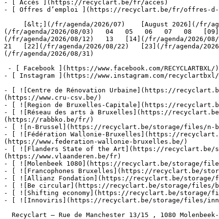
- [ Accès ](https://recyclart.be/fr/acces)

- [ Offres d’emploi ](https://recyclart.be/fr/offres-d-
     [&lt;](/fr/agenda/2026/07)    [August 2026](/fr/agenda/2026/08)    [&gt;](/fr/agenda/2026/09)    L M M J V S D         01   [02](/fr/agenda/2026/08/02)     [03]
(/fr/agenda/2026/08/03)   04   05   06   07   08   [09]
(/fr/agenda/2026/08/12)   13   [14](/fr/agenda/2026/08/1
21   [22](/fr/agenda/2026/08/22)   [23](/fr/agenda/2026
(/fr/agenda/2026/08/31)         

 - [ Facebook ](https://www.facebook.com/RECYCLARTBXL/)

- [ Instagram ](https://www.instagram.com/recyclartbxl/
- [ ![Centre de Rénovation Urbaine](https://recyclart.
(https://www.cru-csv.be/)

- [ ![Region de Bruxelles-Capitale](https://recyclart.b
- [ ![Réseau des arts à Bruxelles](https://recyclart.be
(https://rabbko.be/fr/)

- [ ![n-Brussel](https://recyclart.be/storage/files/n-b
- [ ![Fédération Wallonie-Bruxelles](https://recyclart.
(https://www.federation-wallonie-bruxelles.be/)

- [ ![Flanders State of the Art](https://recyclart.be/s
(https://www.vlaanderen.be/fr)

- [ ![Molenbeek 1080](https://recyclart.be/storage/file
- [ ![Francophones Bruxelles](https://recyclart.be/stor
- [ ![Allianz Fondation](https://recyclart.be/storage/f
- [ ![Be circular](https://recyclart.be/storage/files/b
- [ ![Shifting economy](https://recyclart.be/storage/fi
- [ ![Innoviris](https://recyclart.be/storage/files/inn
  Recyclart – Rue de Manchester 13/15 , 1080 Molenbeek-Saint-Jean  [+32 2 502 57 34]()  
