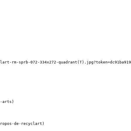
lart-rm-sprb-072-334x272-quadrant(T).jpg?token=dc91ba919
ropos-de-recyclart)
