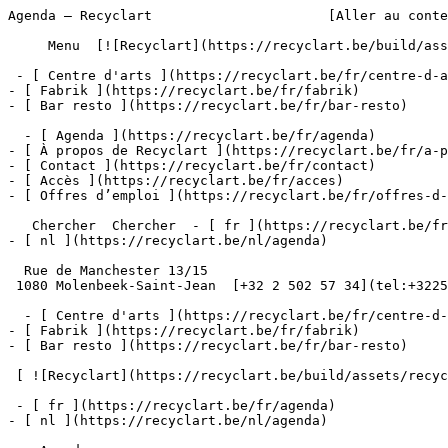
Agenda – Recyclart                      [Aller au conte
     Menu  [![Recyclart](https://recyclart.be/build/assets/recyclart-alt-vuiYlMn5.png)](https://recyclart.be/fr) 

 - [ Centre d'arts ](https://recyclart.be/fr/centre-d-arts)

- [ Fabrik ](https://recyclart.be/fr/fabrik)

- [ Bar resto ](https://recyclart.be/fr/bar-resto)

  - [ Agenda ](https://recyclart.be/fr/agenda)

- [ À propos de Recyclart ](https://recyclart.be/fr/a-p
- [ Contact ](https://recyclart.be/fr/contact)

- [ Accès ](https://recyclart.be/fr/acces)

- [ Offres d’emploi ](https://recyclart.be/fr/offres-d-
   Chercher  Chercher  - [ fr ](https://recyclart.be/fr/agenda)

- [ nl ](https://recyclart.be/nl/agenda)

  Rue de Manchester 13/15

 1080 Molenbeek-Saint-Jean  [+32 2 502 57 34](tel:+3225025734)

  - [ Centre d'arts ](https://recyclart.be/fr/centre-d-arts)

- [ Fabrik ](https://recyclart.be/fr/fabrik)

- [ Bar resto ](https://recyclart.be/fr/bar-resto)

 [ ![Recyclart](https://recyclart.be/build/assets/recyclart-DRbxCIvl.png)](https://recyclart.be/fr) 

 - [ fr ](https://recyclart.be/fr/agenda)

- [ nl ](https://recyclart.be/nl/agenda)
