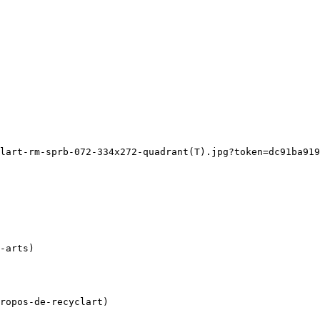
lart-rm-sprb-072-334x272-quadrant(T).jpg?token=dc91ba919
ropos-de-recyclart)
