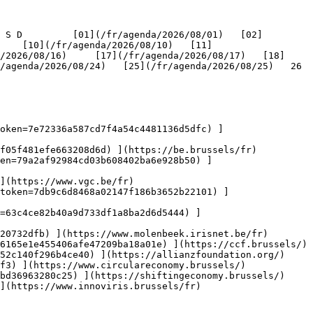
    [10](/fr/agenda/2026/08/10)   [11]
/2026/08/16)     [17](/fr/agenda/2026/08/17)   [18]
genda/2026/08/24)   [25](/fr/agenda/2026/08/25)   26   
oken=7e72336a587cd7f4a54c4481136d5dfc) ]
f05f481efe663208d6d) ](https://be.brussels/fr)

en=79a2af92984cd03b608402ba6e928b50) ]
](https://www.vgc.be/fr)

token=7db9c6d8468a02147f186b3652b22101) ]
n=63c4ce82b40a9d733df1a8ba2d6d5444) ]
20732dfb) ](https://www.molenbeek.irisnet.be/fr)

6165e1e455406afe47209ba18a01e) ](https://ccf.brussels/)

52c140f296b4ce40) ](https://allianzfoundation.org/)

f3) ](https://www.circulareconomy.brussels/)

bd36963280c25) ](https://shiftingeconomy.brussels/)

](https://www.innoviris.brussels/fr)
