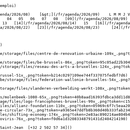
emploi)

   04   05   06   07   08   [09](/fr/agenda/2026/08/09) 
 13   [14](/fr/agenda/2026/08/14)   15   [16](/fr/agenda
/2026/08/22)   [23](/fr/agenda/2026/08/23)     [24](/fr/a
   

)

be/storage/files/centre-de-renovation-urbaine-109x_.png?t
e/storage/files/be-brussels-86x_.png?token=95c05ad22b304
/storage/files/reseau-des-arts-a-bruxelles-124x_.png?tok
russel-51x_.png?token=b214c0297109ee744f337075fedbf7d6) 
be/storage/files/federation-wallonie-bruxelles-54x_.png?
torage/files/vlanderen-verbeelding-werkt-108x_.png?toke
s/molenbeek-1080-65x_.png?token=40b8aad16393fdbca3dd11d8
age/files/logo-francophones-bruxelles-99x_.png?token=c15
iles/allianz-foundation-110x_.png?token=05969c6f7c5eaa20
e-circular-73x_.png?token=a9365e47ddfb8b360d40b333fab234
les/shifting-economy-174x_.png?token=2e83ac890214ae804b4
oviris-76x_.png?token=f0d6a1d32083348791431d2404214190) 