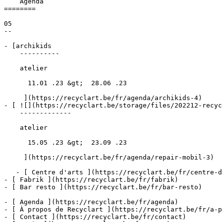
    Agenda 

========

05

--

- [archikids 

    ----------

    atelier

      11.01 .23 &gt;  28.06 .23  

     ](https://recyclart.be/fr/agenda/archikids-4)

- [ ![](https://recyclart.be/storage/files/202212-recyc
    -------------

    atelier

      15.05 .23 &gt;  23.09 .23  

     ](https://recyclart.be/fr/agenda/repair-mobil-3)

   - [ Centre d'arts ](https://recyclart.be/fr/centre-d-arts)

- [ Fabrik ](https://recyclart.be/fr/fabrik)

- [ Bar resto ](https://recyclart.be/fr/bar-resto)

- [ Agenda ](https://recyclart.be/fr/agenda)

- [ À propos de Recyclart ](https://recyclart.be/fr/a-p
- [ Contact ](https://recyclart.be/fr/contact)
