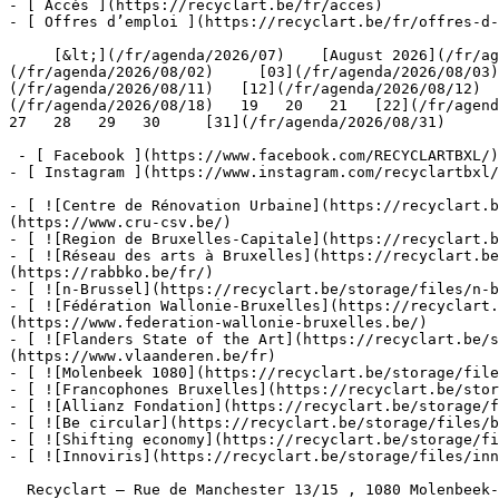
- [ Accès ](https://recyclart.be/fr/acces)

- [ Offres d’emploi ](https://recyclart.be/fr/offres-d-
     [&lt;](/fr/agenda/2026/07)    [August 2026](/fr/agenda/2026/08)    [&gt;](/fr/agenda/2026/09)    L M M J V S D         [01](/fr/agenda/2026/08/01)   [02]
(/fr/agenda/2026/08/02)     [03](/fr/agenda/2026/08/03)
(/fr/agenda/2026/08/11)   [12](/fr/agenda/2026/08/12)  
(/fr/agenda/2026/08/18)   19   20   21   [22](/fr/agenda
27   28   29   30     [31](/fr/agenda/2026/08/31)      
 - [ Facebook ](https://www.facebook.com/RECYCLARTBXL/)

- [ Instagram ](https://www.instagram.com/recyclartbxl/
- [ ![Centre de Rénovation Urbaine](https://recyclart.
(https://www.cru-csv.be/)

- [ ![Region de Bruxelles-Capitale](https://recyclart.b
- [ ![Réseau des arts à Bruxelles](https://recyclart.be
(https://rabbko.be/fr/)

- [ ![n-Brussel](https://recyclart.be/storage/files/n-b
- [ ![Fédération Wallonie-Bruxelles](https://recyclart.
(https://www.federation-wallonie-bruxelles.be/)

- [ ![Flanders State of the Art](https://recyclart.be/s
(https://www.vlaanderen.be/fr)

- [ ![Molenbeek 1080](https://recyclart.be/storage/file
- [ ![Francophones Bruxelles](https://recyclart.be/stor
- [ ![Allianz Fondation](https://recyclart.be/storage/f
- [ ![Be circular](https://recyclart.be/storage/files/b
- [ ![Shifting economy](https://recyclart.be/storage/fi
- [ ![Innoviris](https://recyclart.be/storage/files/inn
  Recyclart – Rue de Manchester 13/15 , 1080 Molenbeek-Saint-Jean  [+32 2 502 57 34]()  
