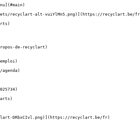
nu](#main) 

ropos-de-recyclart)

emploi)
