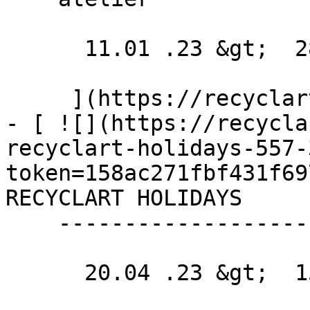
      11.01 .23 &gt;  28.06 .23  

     ](https://recyclart.be/fr/agenda/archikids-4)

- [ ![](https://recycla
recyclart-holidays-557-
token=158ac271fbf431f69
RECYCLART HOLIDAYS 

    -------------------------

      20.04 .23 &gt;  15.05 .23  
