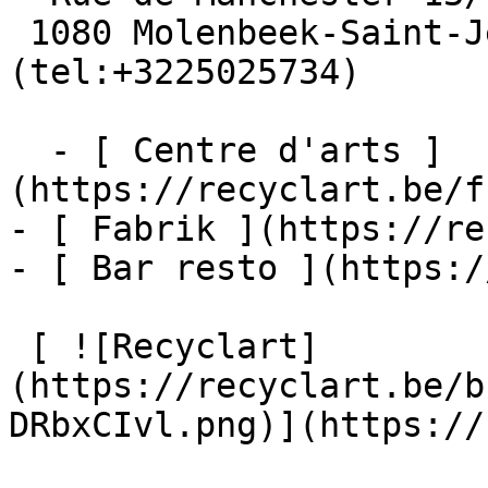
 1080 Molenbeek-Saint-Jean  [+32 2 502 57 34]
(tel:+3225025734)

  - [ Centre d'arts ]
(https://recyclart.be/f
- [ Fabrik ](https://re
- [ Bar resto ](https:/
 [ ![Recyclart]
(https://recyclart.be/b
DRbxCIvl.png)](https://