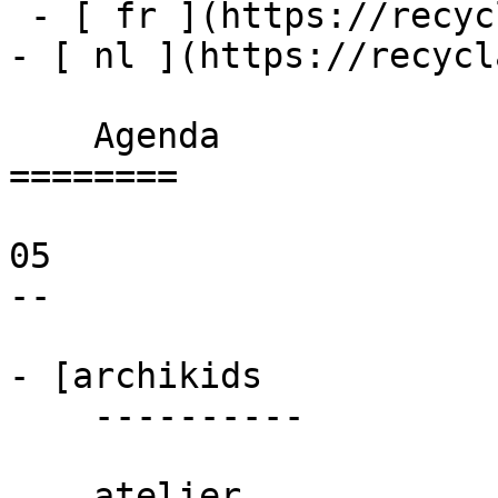
 - [ fr ](https://recyclart.be/fr/agenda)

- [ nl ](https://recycl
    Agenda 

========

05

--

- [archikids 

    ----------

    atelier
