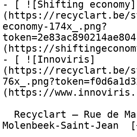
- [ ![Shifting economy]
(https://recyclart.be/s
economy-174x_.png?
token=2e83ac890214ae804
(https://shiftingeconom
- [ ![Innoviris]
(https://recyclart.be/s
76x_.png?token=f0d6a1d3
(https://www.innoviris.
  Recyclart – Rue de Manchester 13/15 , 1080 
Molenbeek-Saint-Jean  [