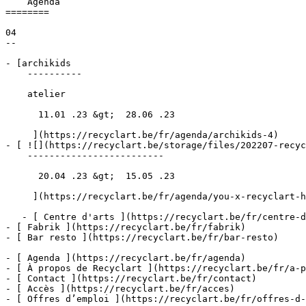
    Agenda 

========

04

--

- [archikids 

    ----------

    atelier

      11.01 .23 &gt;  28.06 .23  

     ](https://recyclart.be/fr/agenda/archikids-4)

- [ ![](https://recyclart.be/storage/files/202207-recyc
    -------------------------

      20.04 .23 &gt;  15.05 .23  

     ](https://recyclart.be/fr/agenda/you-x-recyclart-holidays)

   - [ Centre d'arts ](https://recyclart.be/fr/centre-d-arts)

- [ Fabrik ](https://recyclart.be/fr/fabrik)

- [ Bar resto ](https://recyclart.be/fr/bar-resto)

- [ Agenda ](https://recyclart.be/fr/agenda)

- [ À propos de Recyclart ](https://recyclart.be/fr/a-p
- [ Contact ](https://recyclart.be/fr/contact)

- [ Accès ](https://recyclart.be/fr/acces)

- [ Offres d’emploi ](https://recyclart.be/fr/offres-d-