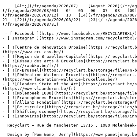
     [&lt;](/fr/agenda/2026/07)    [August 2026](/fr/agenda/2026/08)    [&gt;](/fr/agenda/2026/09)    L M M J V S D         01   [02](/fr/agenda/2026/08/02)     [03]
(/fr/agenda/2026/08/03)   04   05   06   07   08   [09]
(/fr/agenda/2026/08/12)   13   [14](/fr/agenda/2026/08/1
21   [22](/fr/agenda/2026/08/22)   [23](/fr/agenda/2026
(/fr/agenda/2026/08/31)         

 - [ Facebook ](https://www.facebook.com/RECYCLARTBXL/)

- [ Instagram ](https://www.instagram.com/recyclartbxl/
- [ ![Centre de Rénovation Urbaine](https://recyclart.
(https://www.cru-csv.be/)

- [ ![Region de Bruxelles-Capitale](https://recyclart.b
- [ ![Réseau des arts à Bruxelles](https://recyclart.be
(https://rabbko.be/fr/)

- [ ![n-Brussel](https://recyclart.be/storage/files/n-b
- [ ![Fédération Wallonie-Bruxelles](https://recyclart.
(https://www.federation-wallonie-bruxelles.be/)

- [ ![Flanders State of the Art](https://recyclart.be/s
(https://www.vlaanderen.be/fr)

- [ ![Molenbeek 1080](https://recyclart.be/storage/file
- [ ![Francophones Bruxelles](https://recyclart.be/stor
- [ ![Allianz Fondation](https://recyclart.be/storage/f
- [ ![Be circular](https://recyclart.be/storage/files/b
- [ ![Shifting economy](https://recyclart.be/storage/fi
- [ ![Innoviris](https://recyclart.be/storage/files/inn
  Recyclart – Rue de Manchester 13/15 , 1080 Molenbeek-Saint-Jean  [+32 2 502 57 34]()  

  Design by [Pam &amp; Jerry](https://www.pametjenny.be/)   Website by [Typi Design](https://typi.be/)  
