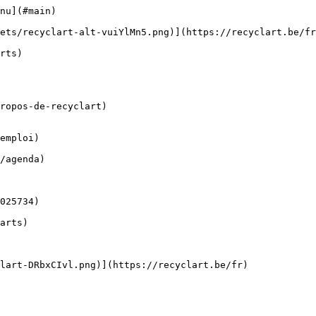
nu](#main) 

ropos-de-recyclart)

emploi)
