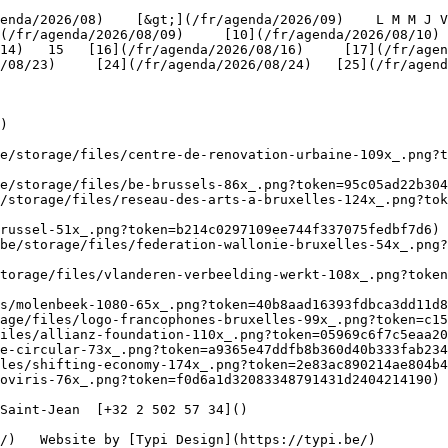
(/fr/agenda/2026/08/09)     [10](/fr/agenda/2026/08/10)
4)   15   [16](/fr/agenda/2026/08/16)     [17](/fr/agenda
/08/23)     [24](/fr/agenda/2026/08/24)   [25](/fr/agend
)

be/storage/files/centre-de-renovation-urbaine-109x_.png?t
e/storage/files/be-brussels-86x_.png?token=95c05ad22b304
/storage/files/reseau-des-arts-a-bruxelles-124x_.png?tok
russel-51x_.png?token=b214c0297109ee744f337075fedbf7d6) 
be/storage/files/federation-wallonie-bruxelles-54x_.png?
torage/files/vlanderen-verbeelding-werkt-108x_.png?toke
s/molenbeek-1080-65x_.png?token=40b8aad16393fdbca3dd11d8
age/files/logo-francophones-bruxelles-99x_.png?token=c15
iles/allianz-foundation-110x_.png?token=05969c6f7c5eaa20
e-circular-73x_.png?token=a9365e47ddfb8b360d40b333fab234
les/shifting-economy-174x_.png?token=2e83ac890214ae804b4
oviris-76x_.png?token=f0d6a1d32083348791431d2404214190) 