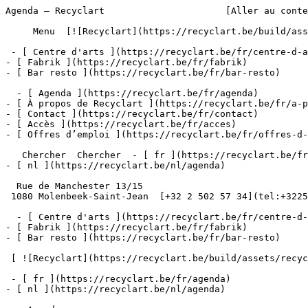
Agenda – Recyclart                      [Aller au conte
     Menu  [![Recyclart](https://recyclart.be/build/assets/recyclart-alt-vuiYlMn5.png)](https://recyclart.be/fr) 

 - [ Centre d'arts ](https://recyclart.be/fr/centre-d-arts)

- [ Fabrik ](https://recyclart.be/fr/fabrik)

- [ Bar resto ](https://recyclart.be/fr/bar-resto)

  - [ Agenda ](https://recyclart.be/fr/agenda)

- [ À propos de Recyclart ](https://recyclart.be/fr/a-p
- [ Contact ](https://recyclart.be/fr/contact)

- [ Accès ](https://recyclart.be/fr/acces)

- [ Offres d’emploi ](https://recyclart.be/fr/offres-d-
   Chercher  Chercher  - [ fr ](https://recyclart.be/fr/agenda)

- [ nl ](https://recyclart.be/nl/agenda)

  Rue de Manchester 13/15

 1080 Molenbeek-Saint-Jean  [+32 2 502 57 34](tel:+3225025734)

  - [ Centre d'arts ](https://recyclart.be/fr/centre-d-arts)

- [ Fabrik ](https://recyclart.be/fr/fabrik)

- [ Bar resto ](https://recyclart.be/fr/bar-resto)

 [ ![Recyclart](https://recyclart.be/build/assets/recyclart-DRbxCIvl.png)](https://recyclart.be/fr) 

 - [ fr ](https://recyclart.be/fr/agenda)

- [ nl ](https://recyclart.be/nl/agenda)
