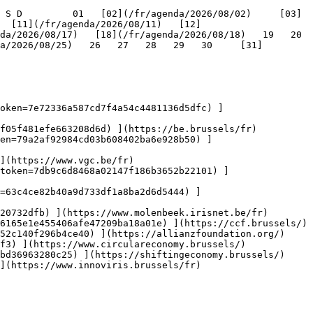
   [11](/fr/agenda/2026/08/11)   [12]
/2026/08/17)   [18](/fr/agenda/2026/08/18)   19   20   
a/2026/08/25)   26   27   28   29   30     [31]
oken=7e72336a587cd7f4a54c4481136d5dfc) ]
f05f481efe663208d6d) ](https://be.brussels/fr)

en=79a2af92984cd03b608402ba6e928b50) ]
](https://www.vgc.be/fr)

token=7db9c6d8468a02147f186b3652b22101) ]
n=63c4ce82b40a9d733df1a8ba2d6d5444) ]
20732dfb) ](https://www.molenbeek.irisnet.be/fr)

6165e1e455406afe47209ba18a01e) ](https://ccf.brussels/)

52c140f296b4ce40) ](https://allianzfoundation.org/)

f3) ](https://www.circulareconomy.brussels/)

bd36963280c25) ](https://shiftingeconomy.brussels/)

](https://www.innoviris.brussels/fr)
