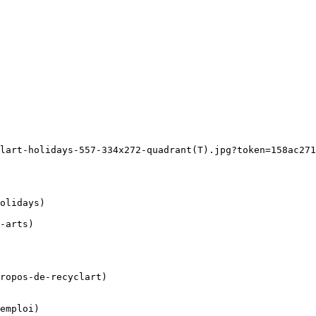
lart-holidays-557-334x272-quadrant(T).jpg?token=158ac271
ropos-de-recyclart)

emploi)
