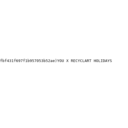
fbf431f697f1b957053b52ae)YOU X RECYCLART HOLIDAYS 
