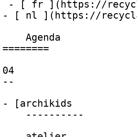
 - [ fr ](https://recyclart.be/fr/agenda)

- [ nl ](https://recycl
    Agenda 

========

04

--

- [archikids 

    ----------

    atelier
