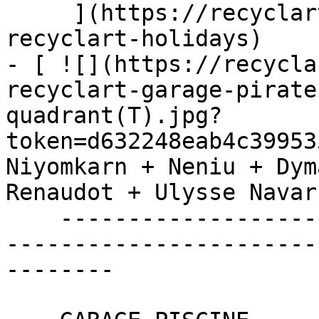
     ](https://recyclart.be/fr/agenda/you-x-
recyclart-holidays)

- [ ![](https://recycla
recyclart-garage-pirate
quadrant(T).jpg?
token=d632248eab4c39953
Niyomkarn + Neniu + Dym
Renaudot + Ulysse Navar
    ----------------------------------------------
-----------------------
--------
