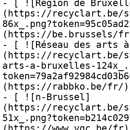
- [ ![Region de Bruxell
(https://recyclart.be/s
86x_.png?token=95c05ad2
(https://be.brussels/fr)
- [ ![Réseau des arts à
(https://recyclart.be/s
arts-a-bruxelles-124x_.
token=79a2af92984cd03b6
(https://rabbko.be/fr/)

- [ ![n-Brussel]
(https://recyclart.be/s
51x_.png?token=b214c029
(https://www.vgc.be/fr)
