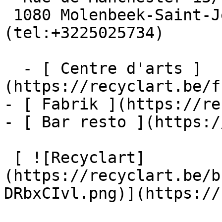
 1080 Molenbeek-Saint-Jean  [+32 2 502 57 34]
(tel:+3225025734)

  - [ Centre d'arts ]
(https://recyclart.be/f
- [ Fabrik ](https://re
- [ Bar resto ](https:/
 [ ![Recyclart]
(https://recyclart.be/b
DRbxCIvl.png)](https://