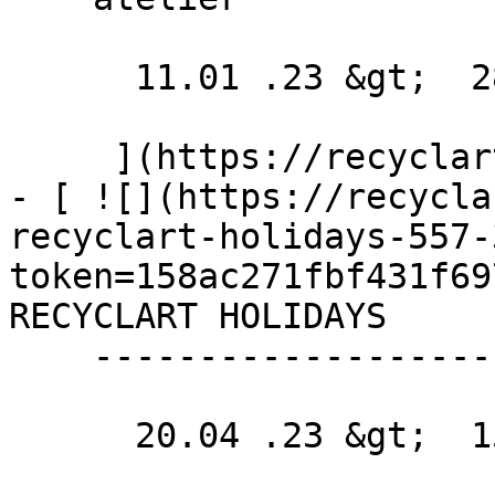
      11.01 .23 &gt;  28.06 .23  

     ](https://recyclart.be/fr/agenda/archikids-4)

- [ ![](https://recycla
recyclart-holidays-557-
token=158ac271fbf431f69
RECYCLART HOLIDAYS 

    -------------------------

      20.04 .23 &gt;  15.05 .23  
