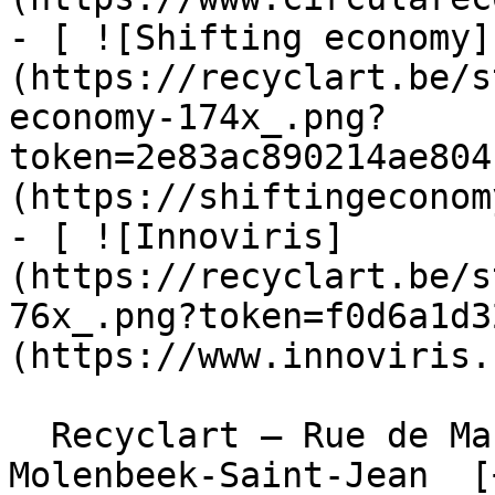
- [ ![Shifting economy]
(https://recyclart.be/s
economy-174x_.png?
token=2e83ac890214ae804
(https://shiftingeconom
- [ ![Innoviris]
(https://recyclart.be/s
76x_.png?token=f0d6a1d3
(https://www.innoviris.
  Recyclart – Rue de Manchester 13/15 , 1080 
Molenbeek-Saint-Jean  [