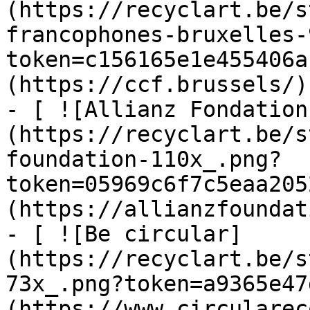
(https://recyclart.be/s
francophones-bruxelles-
token=c156165e1e455406a
(https://ccf.brussels/)

- [ ![Allianz Fondation
(https://recyclart.be/s
foundation-110x_.png?
token=05969c6f7c5eaa205
(https://allianzfoundat
- [ ![Be circular]
(https://recyclart.be/s
73x_.png?token=a9365e47
(https://www.circularec