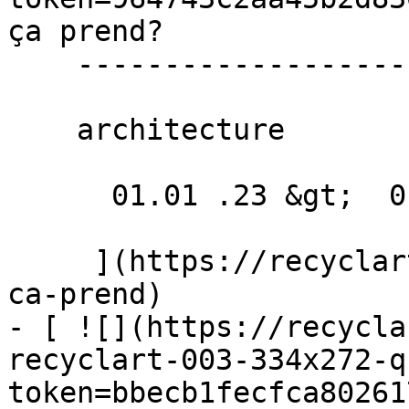
ça prend? 

    ----------------------

    architecture

      01.01 .23 &gt;  01.03 .23  

     ](https://recyclart.be/fr/agenda/quelle-vorm-
ca-prend)

- [ ![](https://recycla
recyclart-003-334x272-q
token=bbecb1fecfca80261