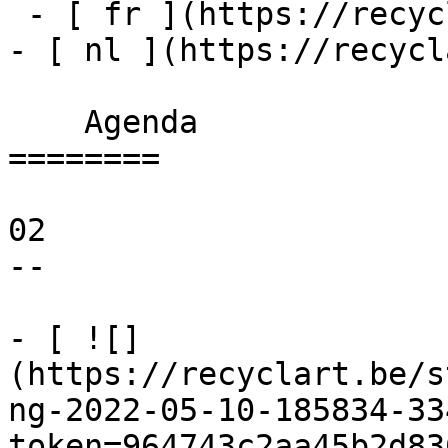
 - [ fr ](https://recyclart.be/fr/agenda)

- [ nl ](https://recycl
    Agenda 

========

02

--

- [ ![]
(https://recyclart.be/s
ng-2022-05-10-185834-33
token=964743c2aa45b2d83