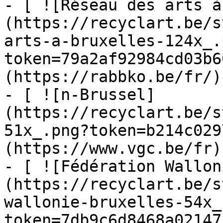
- [ ![Réseau des arts à
(https://recyclart.be/s
arts-a-bruxelles-124x_.
token=79a2af92984cd03b6
(https://rabbko.be/fr/)

- [ ![n-Brussel]
(https://recyclart.be/s
51x_.png?token=b214c029
(https://www.vgc.be/fr)

- [ ![Fédération Wallon
(https://recyclart.be/s
wallonie-bruxelles-54x_
token=7db9c6d8468a02147