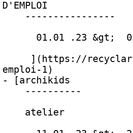
D'EMPLOI 

    ----------------

      01.01 .23 &gt;  03.03 .23  

     ](https://recyclart.be/fr/agenda/offres-d-
emploi-1)

- [archikids 

    ----------

    atelier
