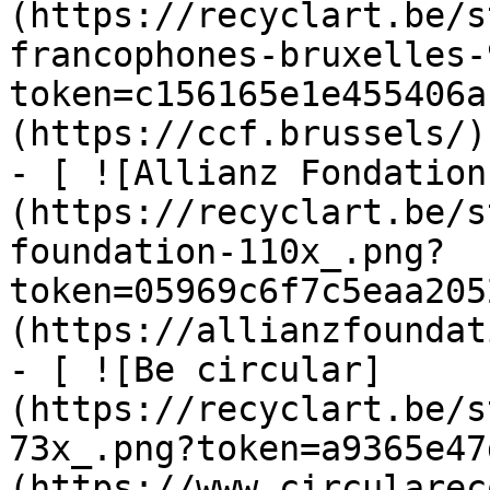
(https://recyclart.be/s
francophones-bruxelles-
token=c156165e1e455406a
(https://ccf.brussels/)

- [ ![Allianz Fondation
(https://recyclart.be/s
foundation-110x_.png?
token=05969c6f7c5eaa205
(https://allianzfoundat
- [ ![Be circular]
(https://recyclart.be/s
73x_.png?token=a9365e47
(https://www.circularec