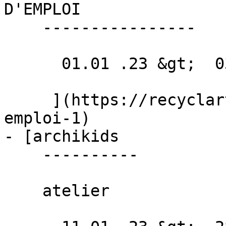
D'EMPLOI 

    ----------------

      01.01 .23 &gt;  03.03 .23  

     ](https://recyclart.be/fr/agenda/offres-d-
emploi-1)

- [archikids 

    ----------

    atelier
