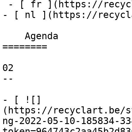
 - [ fr ](https://recyclart.be/fr/agenda)

- [ nl ](https://recycl
    Agenda 

========

02

--

- [ ![]
(https://recyclart.be/s
ng-2022-05-10-185834-33
token=964743c2aa45b2d83