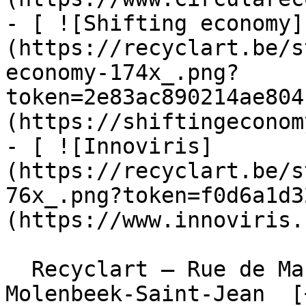
- [ ![Shifting economy]
(https://recyclart.be/s
economy-174x_.png?
token=2e83ac890214ae804
(https://shiftingeconom
- [ ![Innoviris]
(https://recyclart.be/s
76x_.png?token=f0d6a1d3
(https://www.innoviris.
  Recyclart – Rue de Manchester 13/15 , 1080 
Molenbeek-Saint-Jean  [