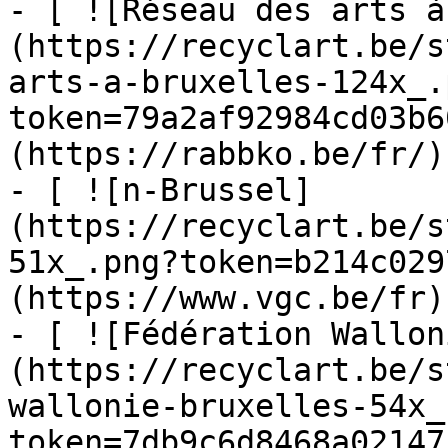
- [ ![Réseau des arts à
(https://recyclart.be/s
arts-a-bruxelles-124x_.
token=79a2af92984cd03b6
(https://rabbko.be/fr/)

- [ ![n-Brussel]
(https://recyclart.be/s
51x_.png?token=b214c029
(https://www.vgc.be/fr)

- [ ![Fédération Wallon
(https://recyclart.be/s
wallonie-bruxelles-54x_
token=7db9c6d8468a02147